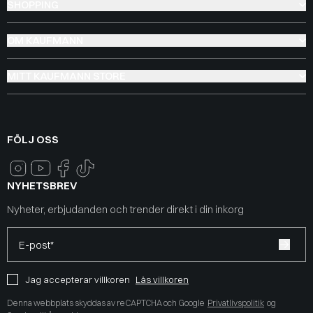
SHOPPING
OM KAUFMANN
MITT KAUFMANN STORE
FÖLJ OSS
NYHETSBREV
Nyheter, erbjudanden och trender direkt i din inkorg
E-post*
Jag accepterar villkoren
Läs villkoren
Denna webbplats skyddas av reCAPTCHA och Google
Privatlivspolitik
og