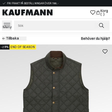
FRI FRAKT PÅ BESTÄLLNINGAR ÖVER 799,-
Korg
( )
Meny
Tillbaka
Behöver du hjälp?
-29%
END OF SEASON