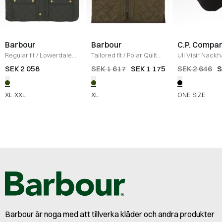
Barbour
Barbour
C.P. Compa
Regular fit
/
Lowerdale
Tailored fit
/
Polar Quilt
Ull Visir Nackh
Vest
/
OLIVE
Zip-Liner Vest
/
OLIVE
SEK 2 058
SEK 1 617
SEK 1 175
SEK 2 646
S
XL
XXL
XL
ONE SIZE
Barbour är noga med att tillverka kläder och andra produkter