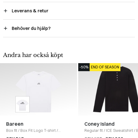
Leverans & retur
Behöver du hjälp?
Andra har också köpt
-50%
END OF SEASON
Bareen
Coney Island
Box fit
/
Box Fit Logo T-shirt
/
Regular fit
/
ICE Sweatshirt
/
WHITE