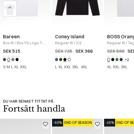
Bareen
Coney Island
BOSS Oran
Box fit
/
Box Fit Logo T-
Regular fit
/
ICE
Regular fit
/
Teg
shirt
/
WHITE
Sweatshirt
/
BLACK
Shirt
/
HVID
SEK 515
SEK 735
SEK 366
SEK 588
SE
+2
S
M
L
XL
XXL
L
XL
XXL
3XL
4XL
XL
XXL
3XL
DU HAR SENAST TITTAT PÅ
Fortsätt handla
-50%
END OF SEASON
-25%
END OF S