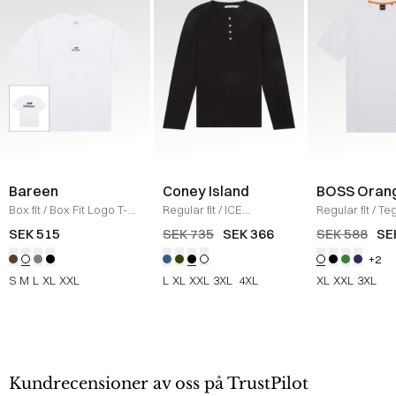
Bareen
Coney Island
BOSS Oran
Box fit
/
Box Fit Logo T-
Regular fit
/
ICE
Regular fit
/
Teg
shirt
/
WHITE
Sweatshirt
/
BLACK
Shirt
/
HVID
SEK 515
SEK 735
SEK 366
SEK 588
SE
+2
S
M
L
XL
XXL
L
XL
XXL
3XL
4XL
XL
XXL
3XL
Kundrecensioner av oss på TrustPilot