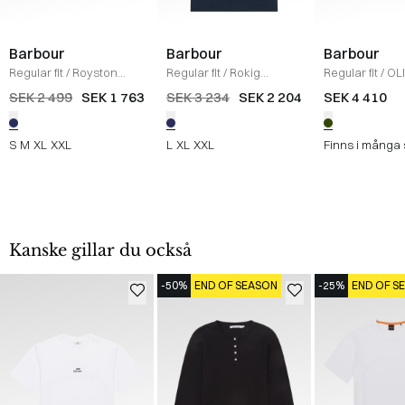
Barbour
Barbour
Barbour
Regular fit
/
Royston
Regular fit
/
Rokig
Regular fit
/
OL
Jacka
/
NAVY
Waterproof Jacka
/
SEK 2 499
SEK 1 763
SEK 3 234
SEK 2 204
SEK 4 410
NAVY
S
M
XL
XXL
L
XL
XXL
Finns i många 
Kanske gillar du också
-50%
END OF SEASON
-25%
END OF S