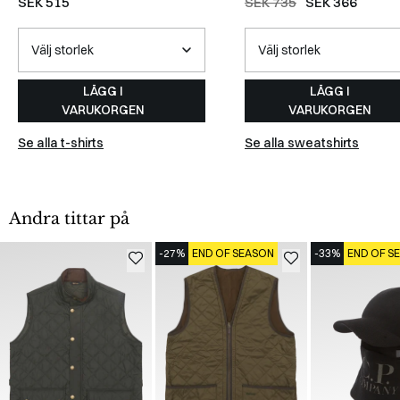
SEK 515
SEK 735
SEK 366
LÄGG I
LÄGG I
VARUKORGEN
VARUKORGEN
Se alla t-shirts
Se alla sweatshirts
Andra tittar på
-27%
END OF SEASON
-33%
END OF S