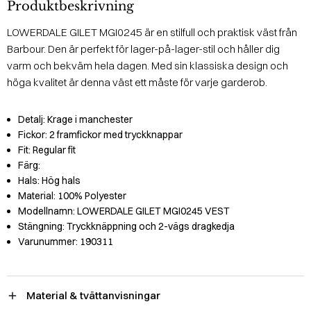
Produktbeskrivning
LOWERDALE GILET MGI0245 är en stilfull och praktisk väst från
Barbour. Den är perfekt för lager-på-lager-stil och håller dig
varm och bekväm hela dagen. Med sin klassiska design och
höga kvalitet är denna väst ett måste för varje garderob.
Detalj:
Krage i manchester
Fickor:
2 framfickor med tryckknappar
Fit:
Regular fit
Färg:
Hals:
Hög hals
Material:
100% Polyester
Modellnamn:
LOWERDALE GILET MGI0245 VEST
Stängning:
Tryckknäppning och 2-vägs dragkedja
Varunummer:
190311
Material & tvättanvisningar