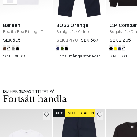
Bareen
BOSS Orange
C.P. Compa
Box fit
/
Box Fit Logo T-
Straight fit
/
Chino
Regular fit
/
Di
shirt
/
WHITE
Straight
/
NAVY
Raised Fleece
SEK 515
SEK 1 470
SEK 587
SEK 2 205
Neck Sweatshi
S
M
L
XL
XXL
Finns i många storlekar
S
M
L
XXL
DU HAR SENAST TITTAT PÅ
Fortsätt handla
-60%
END OF SEASON