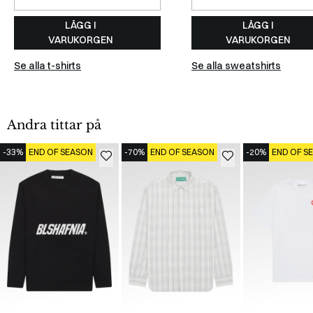
LÄGG I
LÄGG I
VARUKORGEN
VARUKORGEN
Se alla t-shirts
Se alla sweatshirts
Andra tittar på
-33%
END OF SEASON
-70%
END OF SEASON
-20%
END OF S