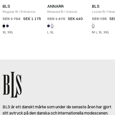
BLS
ANNARR
BLS
Regular fit
/
Entrance
Relaxed fit
/
Aslund
Loose fit
/
Hear
Knit
/
SORT
Skjorta
/
HVID
T-shirt
/
HVID
SEK 1 764
SEK 1 175
SEK 1 470
SEK 440
SEK 735
SE
XL
XXL
L
XL
M
L
XL
XXL
BLS är ett danskt märke som under de senaste åren har gjort
sitt avtryck på den danska och internationella modescenen.