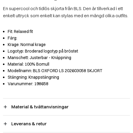
En supercool och tidlös skjorta från BLS. Den är tillverkad i ett
enkelt uttryck som enkelt kan stylas med en mängd olika outfits.
Fit:
Relaxed fit
Färg:
Krage:
Normal krage
Logotyp:
Broderad logotyp på bröstet
Manschett:
Justerbar - Knäppning
Material:
100% Bomull
Modellnamn:
BLS OXFORD LS 202603058 SKJORT
Stängning:
Knappstängning
Varunummer:
198658
Material & tvättanvisningar
Leverans & retur