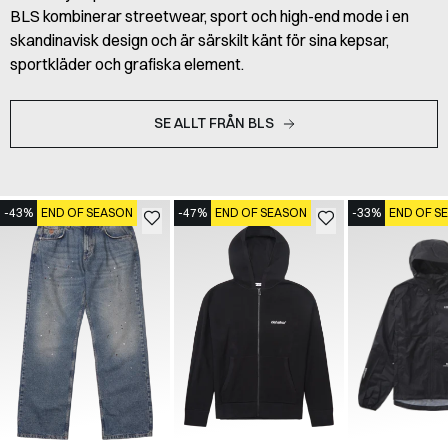
BLS kombinerar streetwear, sport och high-end mode i en
skandinavisk design och är särskilt känt för sina kepsar,
sportkläder och grafiska element.
SE ALLT FRÅN BLS
-43%
END OF SEASON
-47%
END OF SEASON
-33%
END OF S