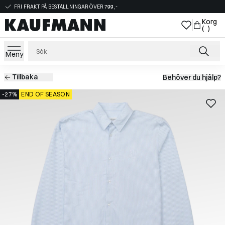
FRI FRAKT PÅ BESTÄLLNINGAR ÖVER 799,-
Korg
( )
Meny
Tillbaka
Behöver du hjälp?
-27%
END OF SEASON