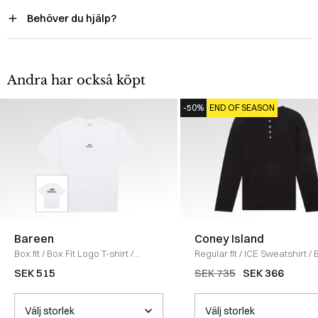
Behöver du hjälp?
Andra har också köpt
-50%
END OF SEASON
Bareen
Coney Island
Box fit
/
Box Fit Logo T-shirt
/
Regular fit
/
ICE Sweatshirt
/
WHITE
SEK 515
SEK 735
SEK 366