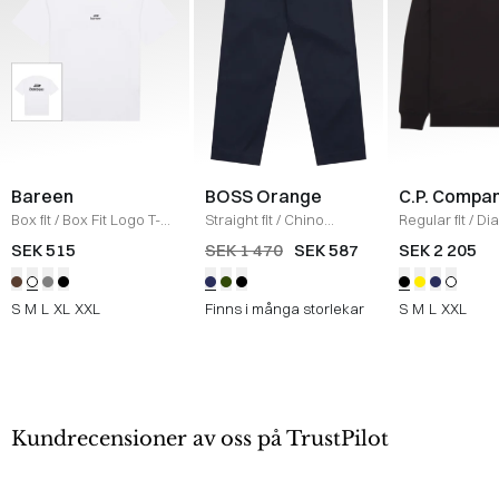
Bareen
BOSS Orange
C.P. Compa
Box fit
/
Box Fit Logo T-
Straight fit
/
Chino
Regular fit
/
Di
shirt
/
WHITE
Straight
/
NAVY
Raised Fleece
SEK 515
SEK 1 470
SEK 587
SEK 2 205
Neck Sweatshi
S
M
L
XL
XXL
Finns i många storlekar
S
M
L
XXL
Kundrecensioner av oss på TrustPilot