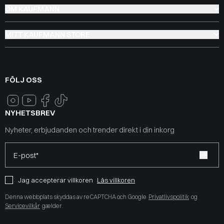
OM KAUFMANN
MITT KAUFMANN STORE
FÖLJ OSS
NYHETSBREV
Nyheter, erbjudanden och trender direkt i din inkorg
E-post*
Jag accepterar villkoren
Läs villkoren
Denna webbplats skyddas av reCAPTCHA och Google
Privatlivspolitik
og
Servicevilkår
gælder.