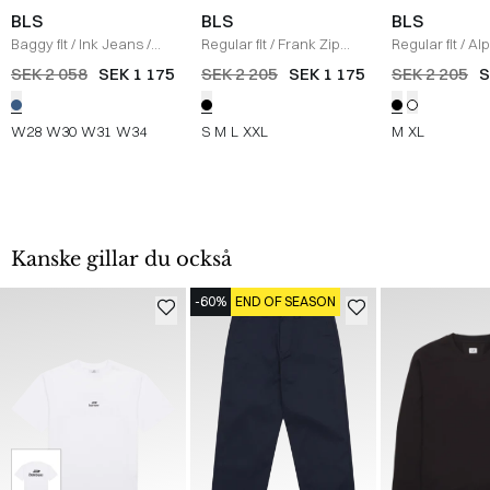
BLS
BLS
BLS
Baggy fit
/
Ink Jeans
/
Regular fit
/
Frank Zip
Regular fit
/
Al
WASHED BLUE
Knit
/
SORT
Windbreaker
/
SEK 2 058
SEK 1 175
SEK 2 205
SEK 1 175
SEK 2 205
S
W28
W30
W31
W34
S
M
L
XXL
M
XL
Kanske gillar du också
-60%
END OF SEASON