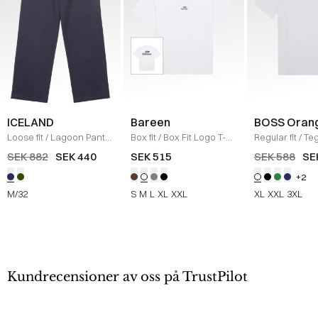
ICELAND
Bareen
BOSS Oran
Loose fit
/
Lagoon Pants
Box fit
/
Box Fit Logo T-
Regular fit
/
Teg
/
NAVY
shirt
/
WHITE
Shirt
/
HVID
SEK 882
SEK 440
SEK 515
SEK 588
SE
+2
M/32
S
M
L
XL
XXL
XL
XXL
3XL
Kundrecensioner av oss på TrustPilot