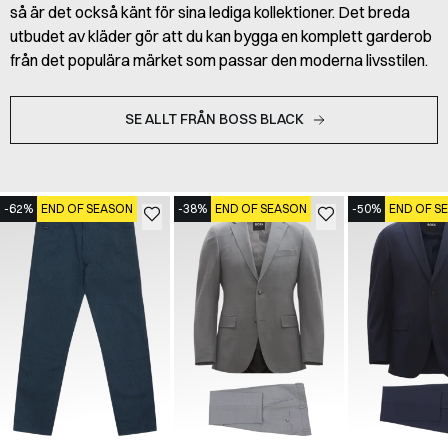
så är det också känt för sina lediga kollektioner. Det breda
utbudet av kläder gör att du kan bygga en komplett garderob
från det populära märket som passar den moderna livsstilen.
SE ALLT FRÅN BOSS BLACK
-62%
END OF SEASON
-38%
END OF SEASON
-50%
END OF S