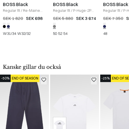
BOSS Black
BOSS Black
BOSS Black
Regular fit
/
Re-Maine
Regular fit
/
P-Huge-2PCS
Regular fit
/
P-
Mouliné-Twill Jeans
/
Suit
/
GRÅ
Suit
/
NAVY
SEK 1 820
SEK 698
SEK 5 880
SEK 3 674
SEK 7 350
S
NAVY
W31/34
W32/32
50
52
54
48
Kanske gillar du också
-50%
END OF SEASON
-25%
END OF S