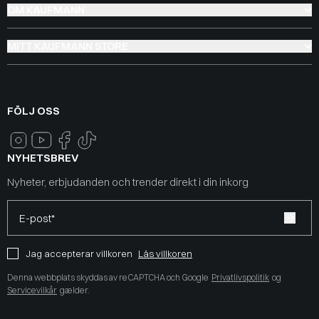
OM KAUFMANN
MITT KAUFMANN STORE
FÖLJ OSS
NYHETSBREV
Nyheter, erbjudanden och trender direkt i din inkorg
E-post*
Jag accepterar villkoren
Läs villkoren
Denna webbplats skyddas av reCAPTCHA och Google
Privatlivspolitik
og
Servicevilkår
gælder.