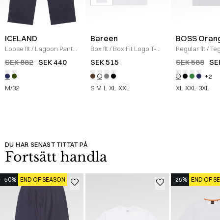
ICELAND
Bareen
BOSS Oran
Loose fit
/
Lagoon Pants
Box fit
/
Box Fit Logo T-
Regular fit
/
Teg
/
NAVY
shirt
/
WHITE
Shirt
/
HVID
SEK 882
SEK 440
SEK 515
SEK 588
SE
+2
M/32
S
M
L
XL
XXL
XL
XXL
3XL
DU HAR SENAST TITTAT PÅ
Fortsätt handla
-50%
END OF SEASON
-25%
END OF S