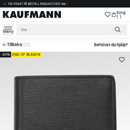
FRI FRAKT PÅ BESTÄLLNINGAR ÖVER 799,-
Korg
( )
Meny
Tillbaka
Behöver du hjälp?
-60%
END OF SEASON