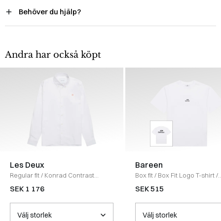
Behöver du hjälp?
Andra har också köpt
Les Deux
Bareen
Regular fit
/
Konrad Contrast
Box fit
/
Box Fit Logo T-shirt
/
Oxford Skjorta
/
WHITE
WHITE
SEK 1 176
SEK 515