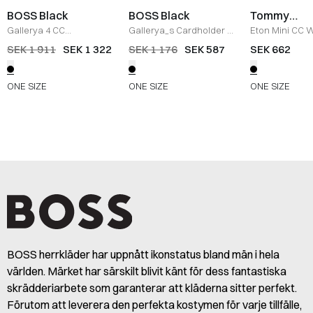
BOSS Black
BOSS Black
Tommy
Hilfiger
Gallerya 4 CC
Gallerya_s Cardholder
/
Eton Mini CC W
myntplånbok
/
SORT
SORT
SORT
SEK 1 911
SEK 1 322
SEK 1 176
SEK 587
SEK 662
ONE SIZE
ONE SIZE
ONE SIZE
BOSS herrkläder har uppnått ikonstatus bland män i hela
världen. Märket har särskilt blivit känt för dess fantastiska
skrädderiarbete som garanterar att kläderna sitter perfekt.
Förutom att leverera den perfekta kostymen för varje tillfälle,