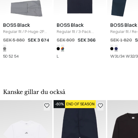
BOSS Black
BOSS Black
BOSS Black
Regular fit
/
P-Huge-2PCS
Regular fit
/
3-Pack
Regular fit
/
Re
Suit
/
GRÅ
crewneck T-shirts
/
Mouliné-Twill 
SEK 5 880
SEK 3 674
SEK 809
SEK 366
SEK 1 820
S
MULTI
NAVY
50
52
54
L
W31/34
W32/3
Kanske gillar du också
-60%
END OF SEASON