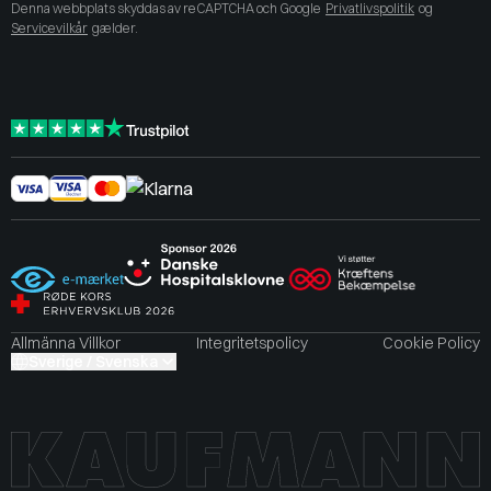
Denna webbplats skyddas av reCAPTCHA och Google
Privatlivspolitik
og
Servicevilkår
gælder.
Allmänna Villkor
Integritetspolicy
Cookie Policy
Sverige / Svenska