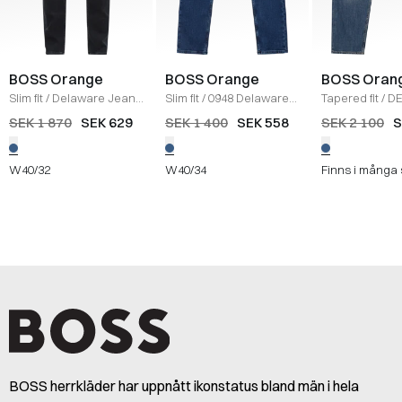
BOSS Orange
BOSS Orange
BOSS Oran
Slim fit
/
Delaware Jeans
Slim fit
/
0948 Delaware
Tapered fit
/
DE
/
DENIM
Jeans
/
DENIM
SEK 1 870
SEK 629
SEK 1 400
SEK 558
SEK 2 100
S
W40/32
W40/34
Finns i många 
BOSS herrkläder har uppnått ikonstatus bland män i hela