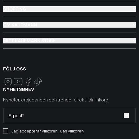
SHOPPING
OM KAUFMANN
MITT KAUFMANN STORE
FÖLJ OSS
NYHETSBREV
Nyheter, erbjudanden och trender direkt i din inkorg
E-post*
Jag accepterar villkoren
Läs villkoren