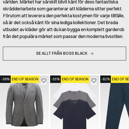
världen. Märket har särskilt blivit känt för dess fantastiska
skrädderiarbete som garanterar att kläderna sitter perfekt.
Förutom att leverera den perfekta kostymen för varje tillfälle,
så är det också känt för sina lediga kollektioner. Det breda
utbudet av kläder gör att du kan bygga en komplett garderob
från det populära märket som passar den moderna livsstilen.
SE ALLT FRÅN BOSS BLACK
-38%
END OF SEASON
-55%
END OF SEASON
-62%
END OF S