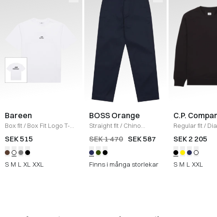
Bareen
BOSS Orange
C.P. Compa
Box fit
/
Box Fit Logo T-
Straight fit
/
Chino
Regular fit
/
Di
shirt
/
WHITE
Straight
/
NAVY
Raised Fleece
SEK 515
SEK 1 470
SEK 587
SEK 2 205
Neck Sweatshi
S
M
L
XL
XXL
Finns i många storlekar
S
M
L
XXL