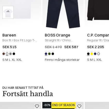
Bareen
BOSS Orange
C.P. Compa
Box fit
/
Box Fit Logo T-
Straight fit
/
Chino
Regular fit
/
Di
shirt
/
WHITE
Straight
/
NAVY
Raised Fleece
SEK 515
SEK 1 470
SEK 587
SEK 2 205
Neck Sweatshi
S
M
L
XL
XXL
Finns i många storlekar
S
M
L
XXL
DU HAR SENAST TITTAT PÅ
Fortsätt handla
-60%
END OF SEASON