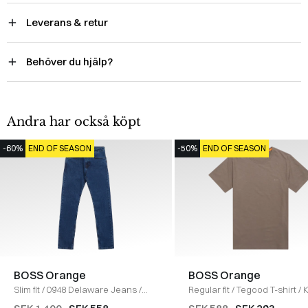
Leverans & retur
Behöver du hjälp?
Andra har också köpt
-60%
END OF SEASON
-50%
END OF SEASON
BOSS Orange
BOSS Orange
Slim fit
/
0948 Delaware Jeans
/
Regular fit
/
Tegood T-shirt
/
DENIM