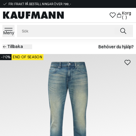
FRI FRAKT PÅ BESTÄLLNINGAR ÖVER 799,-
Korg
( )
Meny
Tillbaka
Behöver du hjälp?
-70%
END OF SEASON