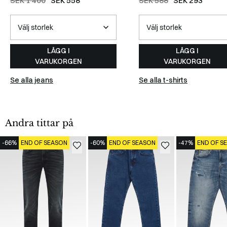
SEK 1 400
SEK 558
SEK 588
SEK 293
LÄGG I
LÄGG I
VARUKORGEN
VARUKORGEN
Se alla jeans
Se alla t-shirts
Andra tittar på
-66%
END OF SEASON
-60%
END OF SEASON
-47%
END OF S