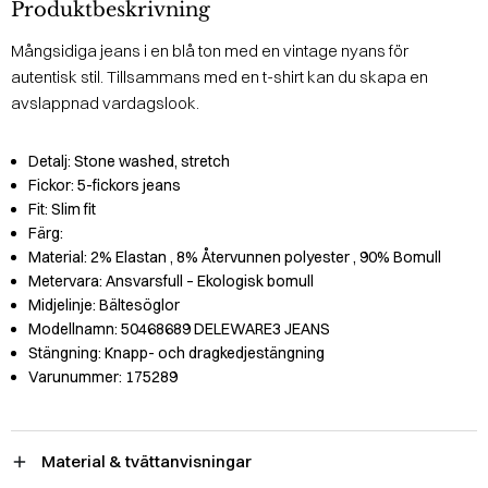
Produktbeskrivning
Mångsidiga jeans i en blå ton med en vintage nyans för
autentisk stil. Tillsammans med en t-shirt kan du skapa en
avslappnad vardagslook.
Detalj:
Stone washed, stretch
Fickor:
5-fickors jeans
Fit:
Slim fit
Färg:
Material:
2% Elastan
, 8% Återvunnen polyester
, 90% Bomull
Metervara:
Ansvarsfull – Ekologisk bomull
Midjelinje:
Bältesöglor
Modellnamn:
50468689 DELEWARE3 JEANS
Stängning:
Knapp- och dragkedjestängning
Varunummer:
175289
Material & tvättanvisningar