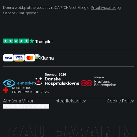
Denna webbplats skyddas av reCAPTCHA och Google
Privatlivspolitik
og
Servicevilkår
gælder.
Allmänna Villkor
Integritetspolicy
Cookie Policy
Sverige / Svenska