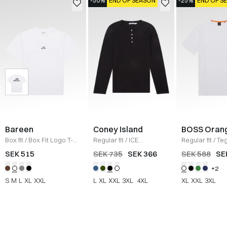
-50%
END OF SEASON
-25%
END OF S
Bareen
Coney Island
BOSS Oran
Box fit
/
Box Fit Logo T-
Regular fit
/
ICE
Regular fit
/
Teg
shirt
/
WHITE
Sweatshirt
/
BLACK
Shirt
/
HVID
SEK 515
SEK 735
SEK 366
SEK 588
SE
+2
S
M
L
XL
XXL
L
XL
XXL
3XL
4XL
XL
XXL
3XL