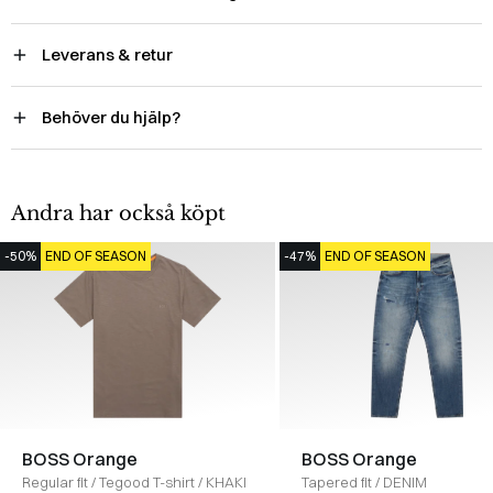
Leverans & retur
Behöver du hjälp?
Andra har också köpt
-50%
END OF SEASON
-47%
END OF SEASON
BOSS Orange
BOSS Orange
Regular fit
/
Tegood T-shirt
/
KHAKI
Tapered fit
/
DENIM