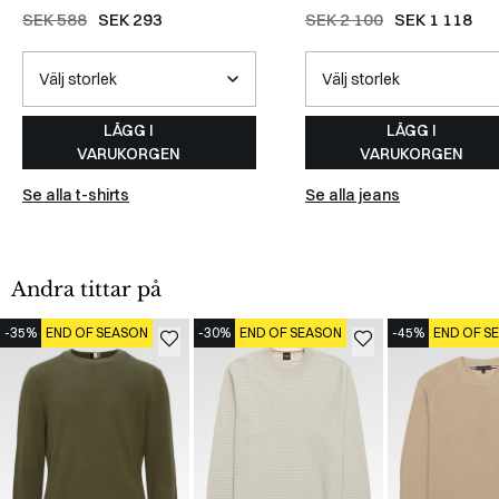
SEK 588
SEK 293
SEK 2 100
SEK 1 118
LÄGG I
LÄGG I
VARUKORGEN
VARUKORGEN
Se alla t-shirts
Se alla jeans
Andra tittar på
-35%
END OF SEASON
-30%
END OF SEASON
-45%
END OF S