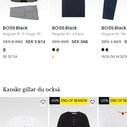
BOSS Black
BOSS Black
BOSS Black
Regular fit
/
P-Huge-2PCS
Regular fit
/
3-Pack
Regular fit
/
Re
Suit
/
GRÅ
crewneck T-shirts
/
Mouliné-Twill 
SEK 5 880
SEK 3 674
SEK 809
SEK 366
SEK 1 820
S
MULTI
NAVY
50
52
54
L
W31/34
W32/3
Kanske gillar du också
-50%
END OF SEASON
-25%
END OF S