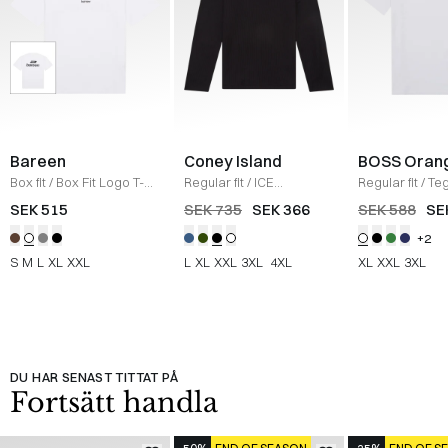
Bareen
Coney Island
BOSS Oran
Box fit
/
Box Fit Logo T-
Regular fit
/
ICE
Regular fit
/
Teg
shirt
/
WHITE
Sweatshirt
/
BLACK
Shirt
/
HVID
SEK 515
SEK 735
SEK 366
SEK 588
SE
+2
S
M
L
XL
XXL
L
XL
XXL
3XL
4XL
XL
XXL
3XL
DU HAR SENAST TITTAT PÅ
Fortsätt handla