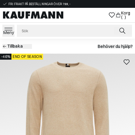
FRI FRAKT PÅ BESTÄLLNINGAR ÖVER 799,-
Korg
( )
Meny
Tillbaka
Behöver du hjälp?
-46%
END OF SEASON