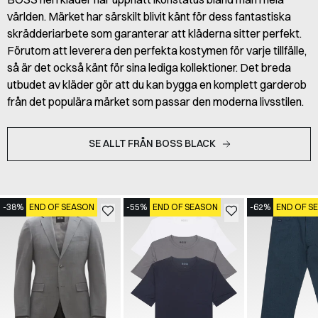
världen. Märket har särskilt blivit känt för dess fantastiska
skrädderiarbete som garanterar att kläderna sitter perfekt.
Förutom att leverera den perfekta kostymen för varje tillfälle,
så är det också känt för sina lediga kollektioner. Det breda
utbudet av kläder gör att du kan bygga en komplett garderob
från det populära märket som passar den moderna livsstilen.
SE ALLT FRÅN BOSS BLACK
-38%
END OF SEASON
-55%
END OF SEASON
-62%
END OF S