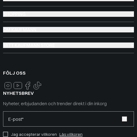
SHOPPING
OM KAUFMANN
MITT KAUFMANN STORE
FÖLJ OSS
NYHETSBREV
Nyheter, erbjudanden och trender direkt i din inkorg
E-post*
Jag accepterar villkoren
Läs villkoren