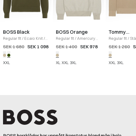
BOSS Black
BOSS Orange
Tommy
Hilfiger
Regular fit
/
Ecaio Knit
/
Regular fit
/
Amercury
Regular fit
/
Stä
OLIVEN
Strik
/
BEIGE
Struktur Stick
/
SEK 1 680
SEK 1 098
SEK 1 400
SEK 978
SEK 1 260
S
XXL
XL
XXL
3XL
XXL
3XL
BOSS herrkläder har uppnått ikonstatus bland män i hela