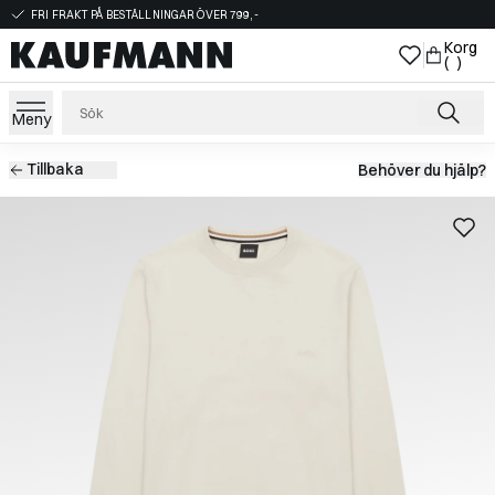
FRI FRAKT PÅ BESTÄLLNINGAR ÖVER 799,-
Korg
( )
Meny
Tillbaka
Behöver du hjälp?