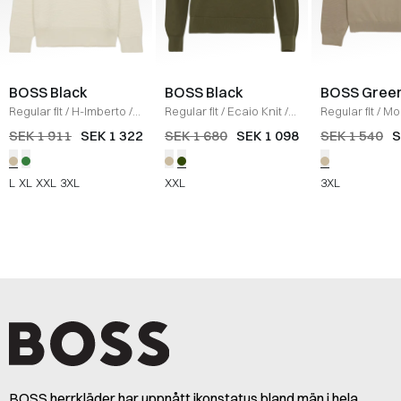
BOSS Black
BOSS Black
BOSS Gree
Regular fit
/
H-Imberto
/
Regular fit
/
Ecaio Knit
/
Regular fit
/
Mo
ECRU
OLIVEN
X Strik
/
SAND
SEK 1 911
SEK 1 322
SEK 1 680
SEK 1 098
SEK 1 540
S
L
XL
XXL
3XL
XXL
3XL
BOSS herrkläder har uppnått ikonstatus bland män i hela