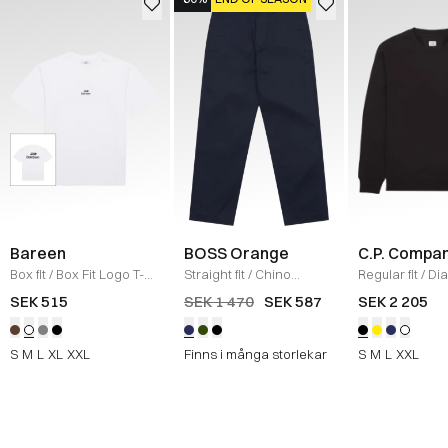
Bareen
BOSS Orange
C.P. Compa
Box fit
/
Box Fit Logo T-
Straight fit
/
Chino
Regular fit
/
Di
shirt
/
WHITE
Straight
/
NAVY
Raised Fleece
SEK 515
SEK 1 470
SEK 587
SEK 2 205
Neck Sweatshi
S
M
L
XL
XXL
Finns i många storlekar
S
M
L
XXL