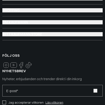
SHOPPING
OM KAUFMANN
MITT KAUFMANN STORE
FÖLJ OSS
NYHETSBREV
Nyheter, erbjudanden och trender direkt i din inkorg
E-post*
Jag accepterar villkoren
Läs villkoren