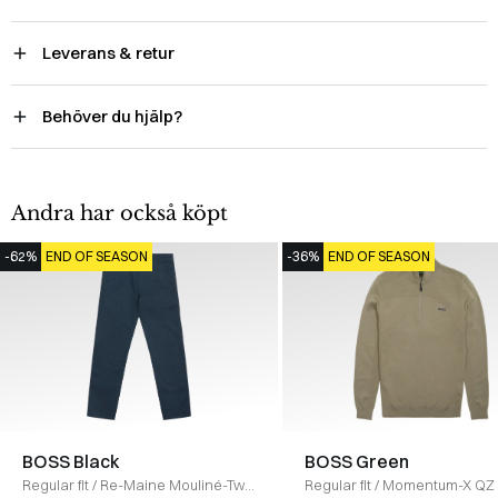
Leverans & retur
Behöver du hjälp?
Andra har också köpt
-62%
END OF SEASON
-36%
END OF SEASON
BOSS Black
BOSS Green
Regular fit
/
Re-Maine Mouliné-Twill
Regular fit
/
Momentum-X QZ 