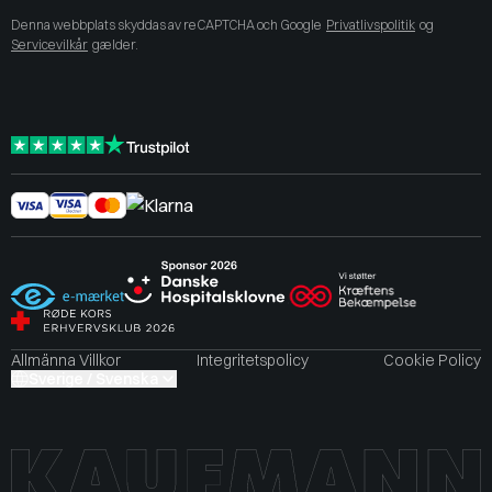
Denna webbplats skyddas av reCAPTCHA och Google
Privatlivspolitik
og
Servicevilkår
gælder.
Allmänna Villkor
Integritetspolicy
Cookie Policy
Sverige / Svenska