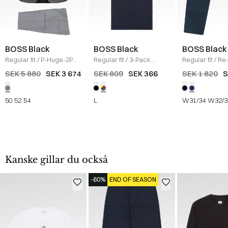
BOSS Black
BOSS Black
BOSS Black
Regular fit
/
P-Huge-2PCS
Regular fit
/
3-Pack
Regular fit
/
Re
Suit
/
GRÅ
crewneck T-shirts
/
Mouliné-Twill 
SEK 5 880
SEK 3 674
SEK 809
SEK 366
SEK 1 820
S
MULTI
NAVY
50
52
54
L
W31/34
W32/3
Kanske gillar du också
-60%
END OF SEASON