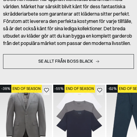
världen. Märket har särskilt blivit känt för dess fantastiska
skrädderiarbete som garanterar att kläderna sitter perfekt.
Förutom att leverera den perfekta kostymen för varje tillfälle,
så är det också känt för sina lediga kollektioner. Det breda
utbudet av kläder gör att du kan bygga en komplett garderob
från det populära märket som passar den moderna livsstilen.
SE ALLT FRÅN BOSS BLACK
-38%
END OF SEASON
-55%
END OF SEASON
-62%
END OF S