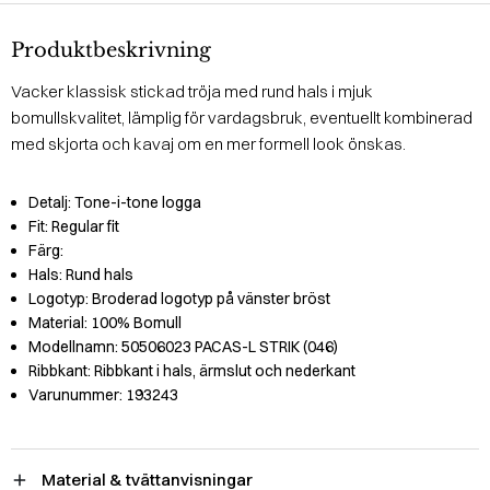
Produktbeskrivning
Vacker klassisk stickad tröja med rund hals i mjuk
bomullskvalitet, lämplig för vardagsbruk, eventuellt kombinerad
med skjorta och kavaj om en mer formell look önskas.
Detalj:
Tone-i-tone logga
Fit:
Regular fit
Färg:
Hals:
Rund hals
Logotyp:
Broderad logotyp på vänster bröst
Material:
100% Bomull
Modellnamn:
50506023 PACAS-L STRIK (046)
Ribbkant:
Ribbkant i hals, ärmslut och nederkant
Varunummer:
193243
Material & tvättanvisningar