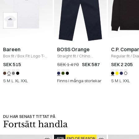
Bareen
BOSS Orange
C.P. Compa
Box fit
/
Box Fit Logo T-
Straight fit
/
Chino
Regular fit
/
Di
shirt
/
WHITE
Straight
/
NAVY
Raised Fleece
SEK 515
SEK 1 470
SEK 587
SEK 2 205
Neck Sweatshi
S
M
L
XL
XXL
Finns i många storlekar
S
M
L
XXL
DU HAR SENAST TITTAT PÅ
Fortsätt handla
-60%
END OF SEASON