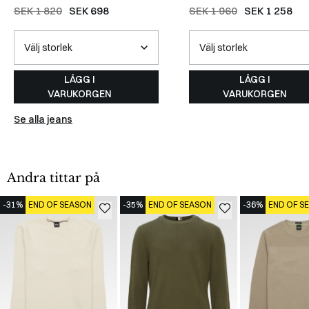
Jeans
/
NAVY
SAND
SEK 1 820
SEK 698
SEK 1 960
SEK 1 258
LÄGG I
LÄGG I
VARUKORGEN
VARUKORGEN
Se alla jeans
Andra tittar på
-31%
END OF SEASON
-35%
END OF SEASON
-36%
END OF S