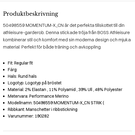
Produktbeskrivning
50498559 MOMENTUM-X_CN är det perfekta tillskottet till din
athleisure-garderob. Denna stickade tröja från BOSS Athleisure
kombinerar stil och komfort med sin moderna design och mjuka
material. Perfekt för både träning och avkoppling.
Fit:
Regular fit
Färg:
Hals:
Rund hals
Logotyp:
Logotyp på bröstet
Material:
2% Elastan
, 11% Polyamid
, 39% Ull
, 48% Polyester
Metervara:
Performance Merino
Modellnamn:
50498559 MOMENTUM-X_CN STRIK (
Ribbkant:
Manschetter i ribbstickning
Varunummer:
190282