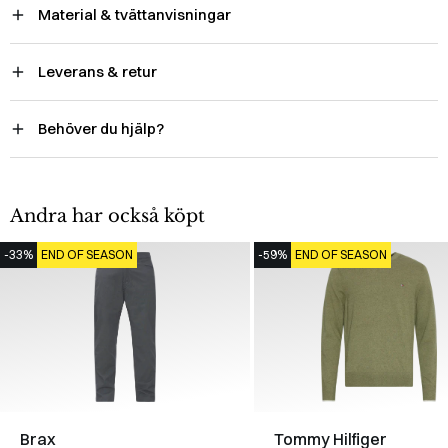
Material & tvättanvisningar
Leverans & retur
Behöver du hjälp?
Andra har också köpt
-33%
END OF SEASON
-59%
END OF SEASON
Brax
Tommy Hilfiger