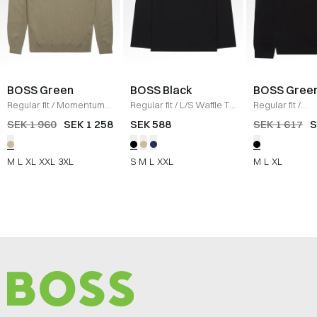
BOSS Green
BOSS Black
BOSS Gree
Regular fit
/
Momentum-
Regular fit
/
L/S Waffle T-
Regular fit
/
X QZ Strik
/
SAND
shirt
/
SORT
KN_Momentum 
SEK 1 960
SEK 1 258
SEK 588
SEK 1 617
S
SORT
M
L
XL
XXL
3XL
S
M
L
XXL
M
L
XL