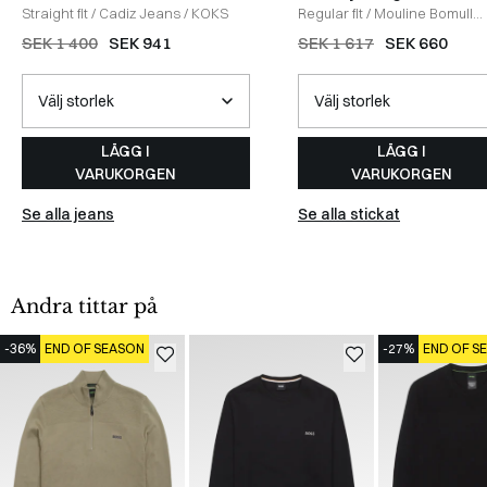
Straight fit
/
Cadiz Jeans
/
KOKS
Regular fit
/
Mouline Bomull
Stickning
/
OLIVEN
SEK 1 400
SEK 941
SEK 1 617
SEK 660
LÄGG I
LÄGG I
VARUKORGEN
VARUKORGEN
Se alla jeans
Se alla stickat
Andra tittar på
-36%
END OF SEASON
-27%
END OF S