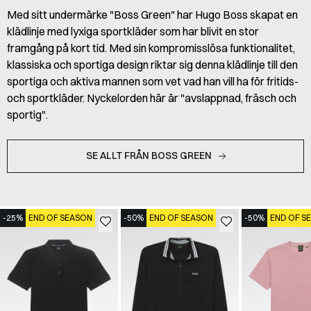
Med sitt undermärke "Boss Green" har Hugo Boss skapat en
klädlinje med lyxiga sportkläder som har blivit en stor
framgång på kort tid. Med sin kompromisslösa funktionalitet,
klassiska och sportiga design riktar sig denna klädlinje till den
sportiga och aktiva mannen som vet vad han vill ha för fritids-
och sportkläder. Nyckelorden här är "avslappnad, fräsch och
sportig".
SE ALLT FRÅN BOSS GREEN
-25%
END OF SEASON
-50%
END OF SEASON
-50%
END OF S