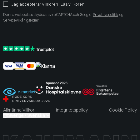
Jag accepterar villkoren
Läs villkoren
Denna webbplats skyddas av reCAPTCHA och Google
Privatlivspolitik
og
Servicevilkår
gælder.
Allmänna Villkor
Integritetspolicy
Cookie Policy
Sverige / Svenska