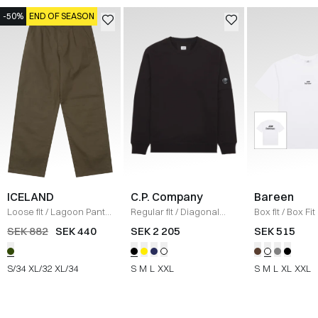
-50%
END OF SEASON
ICELAND
C.P. Company
Bareen
Loose fit
/
Lagoon Pants
Regular fit
/
Diagonal
Box fit
/
Box Fit
/
OLIVE
Raised Fleece Crew
shirt
/
WHITE
SEK 882
SEK 440
SEK 2 205
SEK 515
Neck Sweatshirt
/
SORT
S/34
XL/32
XL/34
S
M
L
XXL
S
M
L
XL
XXL