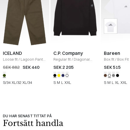
ICELAND
C.P. Company
Bareen
Loose fit
/
Lagoon Pants
Regular fit
/
Diagonal
Box fit
/
Box Fit
/
OLIVE
Raised Fleece Crew
shirt
/
WHITE
SEK 882
SEK 440
SEK 2 205
SEK 515
Neck Sweatshirt
/
SORT
S/34
XL/32
XL/34
S
M
L
XXL
S
M
L
XL
XXL
DU HAR SENAST TITTAT PÅ
Fortsätt handla