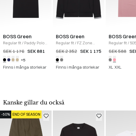
BOSS Green
BOSS Green
BOSS Gree
Regular fit
/
Paddy Polo
Regular fit
/
FZ Zone
Regular fit
/
505
T-shirt
/
SORT
Sweatshirt
/
SORT
shirt
/
LYS RØD
SEK 1 176
SEK 881
SEK 2 352
SEK 1 175
SEK 588
SE
+5
Finns i många storlekar
Finns i många storlekar
XL
XXL
Kanske gillar du också
-50%
END OF SEASON