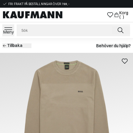
FRI FRAKT PÅ BESTÄLLNINGAR ÖVER 799,-
Korg
( )
Meny
Tillbaka
Behöver du hjälp?