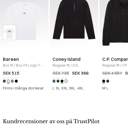
Bareen
Coney Island
C.P. Compa
Box fit
/
Box Fit Logo T-
Regular fit
/
ICE
Regular fit
/
CP 
shirt
/
WHITE
Sweatshirt
/
BLACK
Jacka
/
SORT
SEK 515
SEK 735
SEK 366
SEK 4 557
S
Finns i många storlekar
L
XL
XXL
3XL
4XL
M
L
Kundrecensioner av oss på TrustPilot