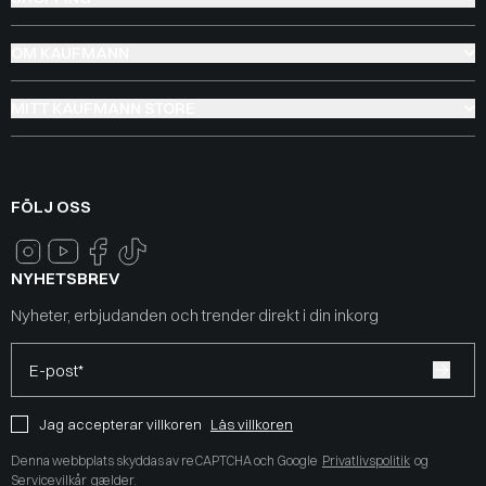
OM KAUFMANN
MITT KAUFMANN STORE
FÖLJ OSS
NYHETSBREV
Nyheter, erbjudanden och trender direkt i din inkorg
E-post*
Jag accepterar villkoren
Läs villkoren
Denna webbplats skyddas av reCAPTCHA och Google
Privatlivspolitik
og
Servicevilkår
gælder.