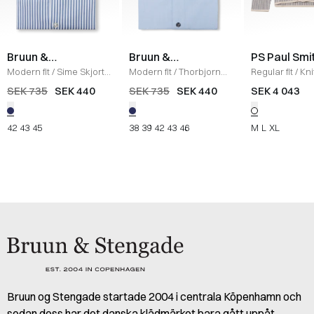
Bruun &
Bruun &
PS Paul Smi
Stengade
Stengade
Modern fit
/
Sime Skjorta
Modern fit
/
Thorbjorn
Regular fit
/
Kni
/
BLUE/WHITE
Skjorta
/
LIGHT BLUE
/
WHITE
SEK 735
SEK 440
SEK 735
SEK 440
SEK 4 043
42
43
45
38
39
42
43
46
M
L
XL
Bruun og Stengade startade 2004 i centrala Köpenhamn och
sedan dess har det danska klädmärket bara gått uppåt.