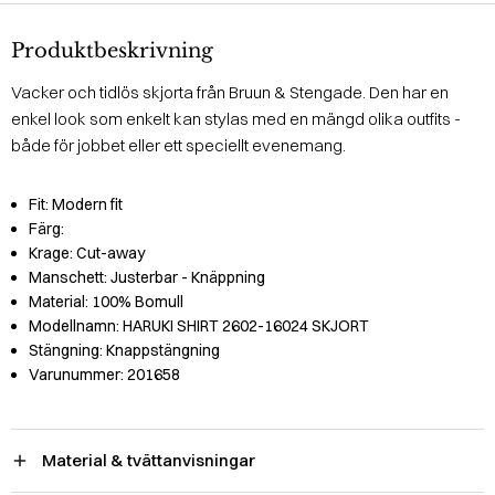
Produktbeskrivning
Vacker och tidlös skjorta från Bruun & Stengade. Den har en
enkel look som enkelt kan stylas med en mängd olika outfits -
både för jobbet eller ett speciellt evenemang.
Fit:
Modern fit
Färg:
Krage:
Cut-away
Manschett:
Justerbar - Knäppning
Material:
100% Bomull
Modellnamn:
HARUKI SHIRT 2602-16024 SKJORT
Stängning:
Knappstängning
Varunummer:
201658
Material & tvättanvisningar