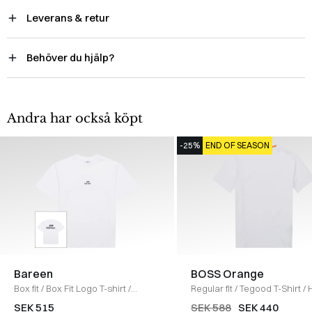
Leverans & retur
Behöver du hjälp?
Andra har också köpt
-25%
END OF SEASON
Bareen
BOSS Orange
Box fit
/
Box Fit Logo T-shirt
/
Regular fit
/
Tegood T-Shirt
/
WHITE
SEK 515
SEK 588
SEK 440