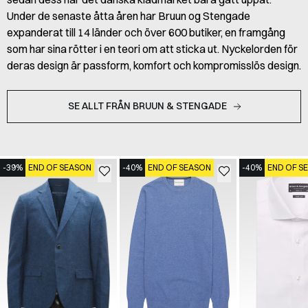
Under de senaste åtta åren har Bruun og Stengade
expanderat till 14 länder och över 600 butiker, en framgång
som har sina rötter i en teori om att sticka ut. Nyckelorden för
deras design är passform, komfort och kompromisslös design.
SE ALLT FRÅN BRUUN & STENGADE
-39%
END OF SEASON
-40%
END OF SEASON
-40%
END OF S