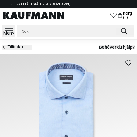
FRI FRAKT PÅ BESTÄLLNINGAR ÖVER 799,-
Korg
( )
Meny
Tillbaka
Behöver du hjälp?