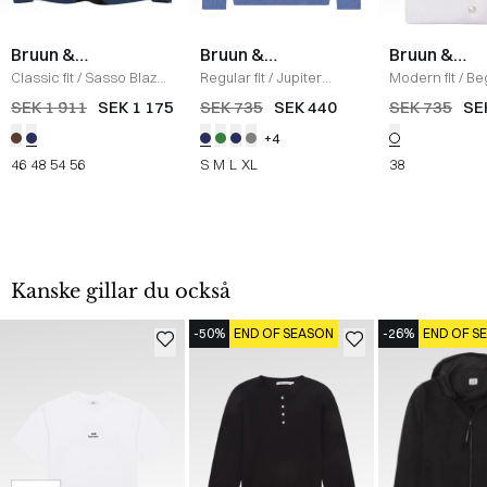
Bruun &
Bruun &
Bruun &
Stengade
Stengade
Stengade
Classic fit
/
Sasso Blazer
Regular fit
/
Jupiter
Modern fit
/
Be
/
BLUE
Strickat
/
BLUE
Skjorta
/
WHIT
SEK 1 911
SEK 1 175
SEK 735
SEK 440
SEK 735
SE
+4
46
48
54
56
S
M
L
XL
38
Kanske gillar du också
-50%
END OF SEASON
-26%
END OF S