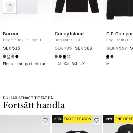
Bareen
Coney Island
C.P. Compa
Box fit
/
Box Fit Logo T-
Regular fit
/
ICE
Regular fit
/
CP 
shirt
/
WHITE
Sweatshirt
/
BLACK
Jacka
/
SORT
SEK 515
SEK 735
SEK 366
SEK 4 557
S
Finns i många storlekar
L
XL
XXL
3XL
4XL
M
L
DU HAR SENAST TITTAT PÅ
Fortsätt handla
-50%
END OF SEASON
-26%
END OF S