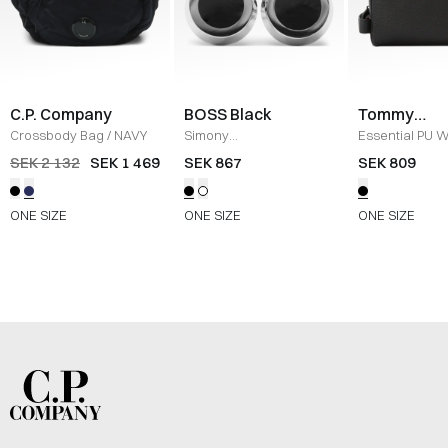
C.P. Company
BOSS Black
Tommy
Hilfiger
Crossbody Bag
/
NAVY
Simony
Essential PU 
Manschettknappar
/
SORT
SEK 2 132
SEK 1 469
SEK 867
SEK 809
SORT
ONE SIZE
ONE SIZE
ONE SIZE