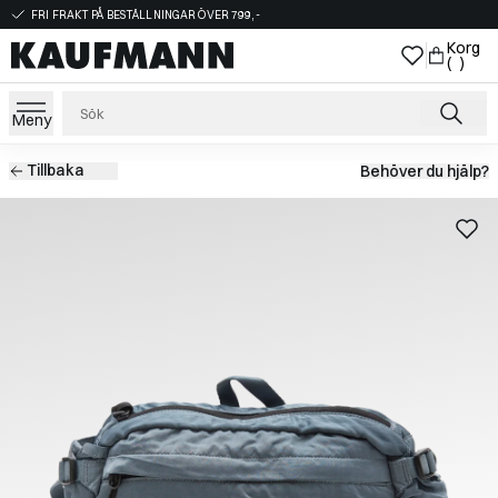
FRI FRAKT PÅ BESTÄLLNINGAR ÖVER 799,-
Korg
( )
Meny
Tillbaka
Behöver du hjälp?