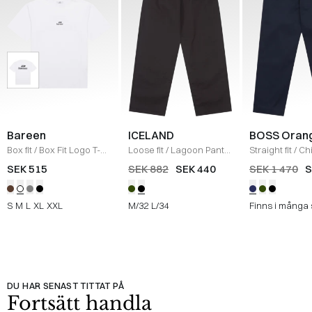
Bareen
ICELAND
BOSS Oran
Box fit
/
Box Fit Logo T-
Loose fit
/
Lagoon Pants
Straight fit
/
Ch
shirt
/
WHITE
/
BLACK
Straight
/
NAV
SEK 515
SEK 882
SEK 440
SEK 1 470
S
S
M
L
XL
XXL
M/32
L/34
Finns i många 
DU HAR SENAST TITTAT PÅ
Fortsätt handla