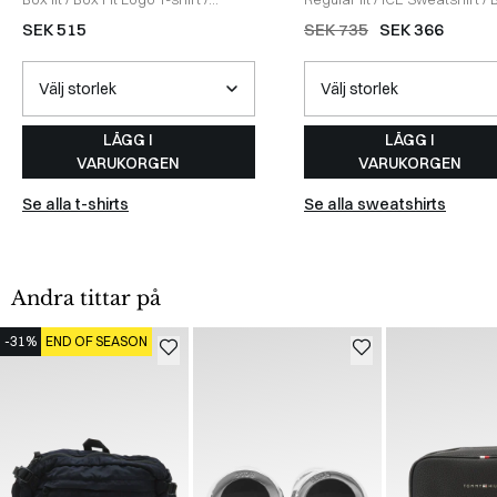
WHITE
SEK 515
SEK 735
SEK 366
LÄGG I
LÄGG I
VARUKORGEN
VARUKORGEN
Se alla t-shirts
Se alla sweatshirts
Andra tittar på
-31%
END OF SEASON