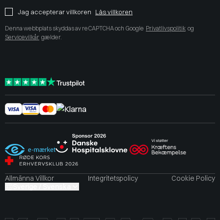
Jag accepterar villkoren
Läs villkoren
Denna webbplats skyddas av reCAPTCHA och Google
Privatlivspolitik
og
Servicevilkår
gælder.
Allmänna Villkor
Integritetspolicy
Cookie Policy
Sverige / Svenska