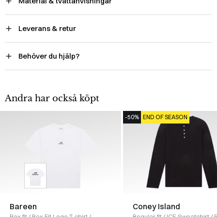
Material & tvättanvisningar
Leverans & retur
Behöver du hjälp?
Andra har också köpt
-50%
END OF SEASON
Bareen
Coney Island
Box fit
/
Box Fit Logo T-shirt
/
Regular fit
/
ICE Sweatshirt
/