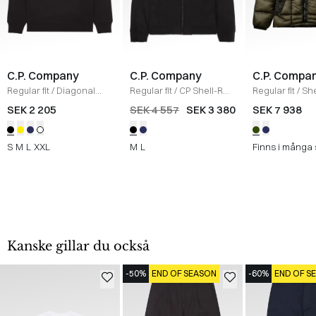
C.P. Company
C.P. Company
C.P. Compa
Regular fit
/
Diagonal
Regular fit
/
CP Shell-R
Regular fit
/
She
Raised Fleece Crew
Jacka
/
SORT
Hooded Puffer
SEK 2 205
SEK 4 557
SEK 3 380
SEK 7 938
Neck Sweatshirt
/
SORT
ARMY
S
M
L
XXL
M
L
Finns i många 
Kanske gillar du också
-50%
END OF SEASON
-60%
END OF S