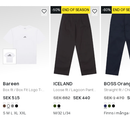
-50%
END OF SEASON
-60%
END OF S
Bareen
ICELAND
BOSS Oran
Box fit
/
Box Fit Logo T-
Loose fit
/
Lagoon Pants
Straight fit
/
Ch
shirt
/
WHITE
/
BLACK
Straight
/
NAV
SEK 515
SEK 882
SEK 440
SEK 1 470
S
S
M
L
XL
XXL
M/32
L/34
Finns i många 