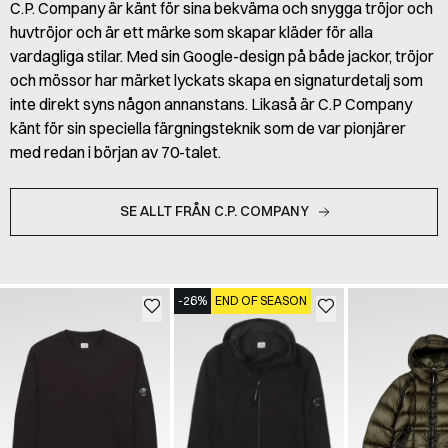
C.P. Company är känt för sina bekväma och snygga tröjor och
huvtröjor och är ett märke som skapar kläder för alla
vardagliga stilar. Med sin Google-design på både jackor, tröjor
och mössor har märket lyckats skapa en signaturdetalj som
inte direkt syns någon annanstans. Likaså är C.P Company
känt för sin speciella färgningsteknik som de var pionjärer
med redan i början av 70-talet.
SE ALLT FRÅN C.P. COMPANY
-26%
END OF SEASON