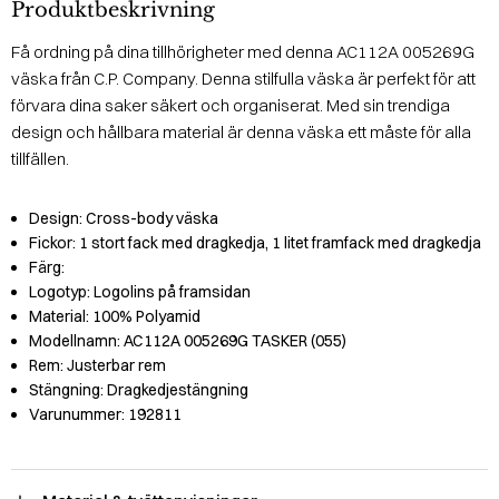
Produktbeskrivning
Få ordning på dina tillhörigheter med denna AC112A 005269G
väska från C.P. Company. Denna stilfulla väska är perfekt för att
förvara dina saker säkert och organiserat. Med sin trendiga
design och hållbara material är denna väska ett måste för alla
tillfällen.
Design:
Cross-body väska
Fickor:
1 stort fack med dragkedja, 1 litet framfack med dragkedja
Färg:
Logotyp:
Logolins på framsidan
Material:
100% Polyamid
Modellnamn:
AC112A 005269G TASKER (055)
Rem:
Justerbar rem
Stängning:
Dragkedjestängning
Varunummer:
192811