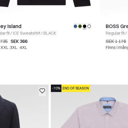
ey Island
BOSS Gr
ar fit
/
ICE Sweatshirt
/
BLACK
Regular fit
/
 735
SEK 366
SEK 1 176
XXL
3XL
4XL
Finns i mån
-70%
END OF SEASON