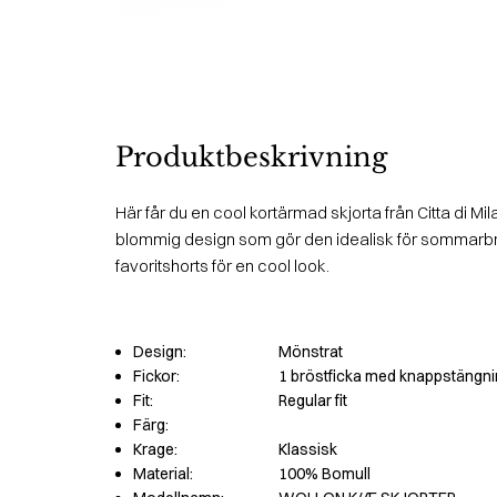
Produktbeskrivning
Här får du en cool kortärmad skjorta från Citta di Mi
blommig design som gör den idealisk för sommarb
favoritshorts för en cool look.
Design:
Mönstrat
Fickor:
1 bröstficka med knappstängn
Fit:
Regular fit
Färg:
Krage:
Klassisk
Material:
100% Bomull