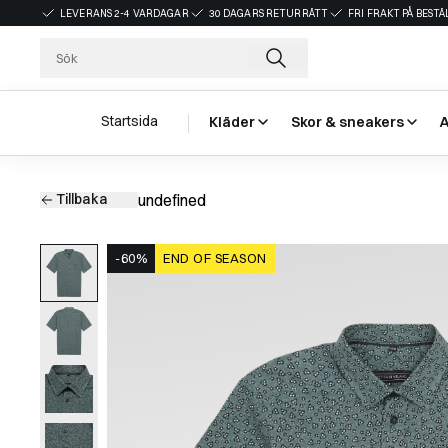
LEVERANS 2-4 VARDAGAR
30 DAGARS RETURRÄTT
FRI FRAKT PÅ BEST
Startsida
Kläder
Skor & sneakers
Tillbaka
undefined
-60%
END OF SEASON