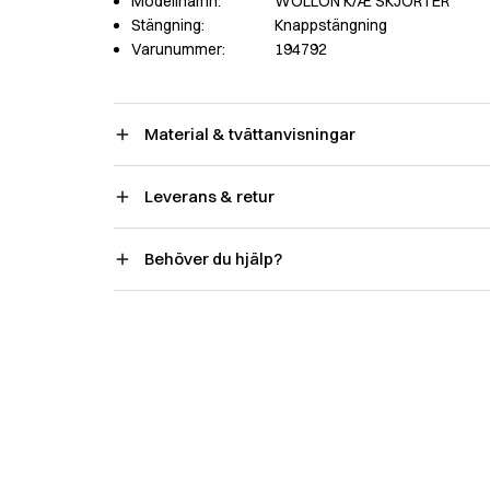
Modellnamn:
WOLLON K/Æ SKJORTER
Stängning:
Knappstängning
Varunummer:
194792
Material & tvättanvisningar
Leverans & retur
Behöver du hjälp?