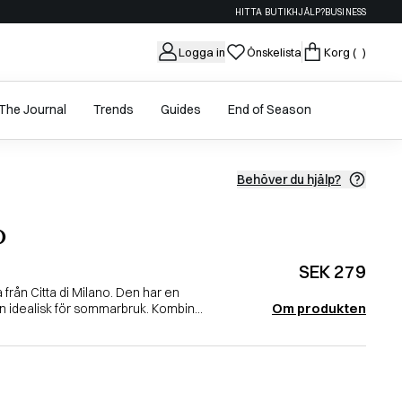
HITTA BUTIK
HJÄLP?
BUSINESS
Logga in
Önskelista
Korg
( )
The Journal
Trends
Guides
End of Season
Behöver du hjälp?
o
SEK 279
 från Citta di Milano. Den har en
Om produkten
 idealisk för sommarbruk. Kombin...