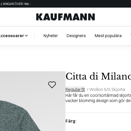
ÄLLNINGAR ÖVER 799,-
Accessoarer
Nyheter
Designers
Mest populära
Citta di Milan
Regular fit
/
Wollon S/S Skjorta
Här får du en cool kortärmad skjorta
vacker blommig design som gör den
Färg: