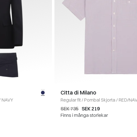
Citta di Milano
/
NAVY
Regular fit
/
Pombal Skjorta
/
RED/NA
SEK 735
SEK 219
Finns i många storlekar