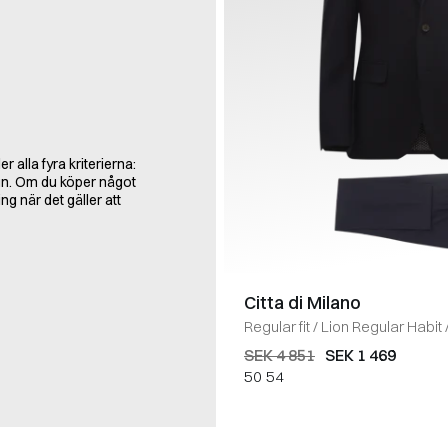
r alla fyra kriterierna:
ign. Om du köper något
ng när det gäller att
Citta di Milano
Regular fit
/
Lion Regular Habit
SEK 4 851
SEK 1 469
50
54