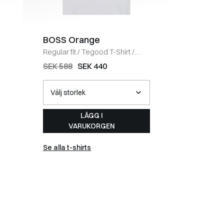
BOSS Orange
Coney 
Regular fit
/
Tegood T-Shirt
/
Regular fi
HVID
BLACK
SEK 588
SEK 440
SEK 735
LÄGG I
VARUKORGEN
Se alla t-shirts
Se alla 