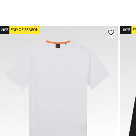
-25%
END OF SEASON
-50%
E