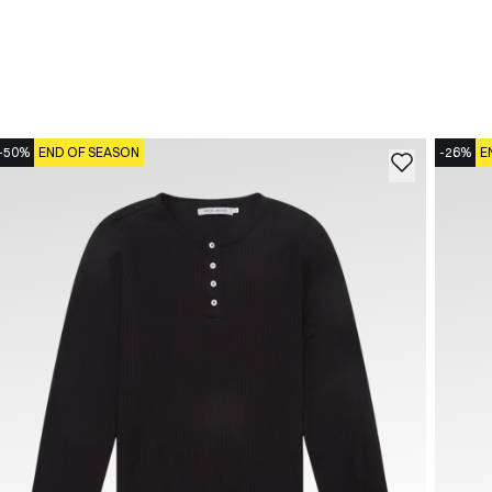
-50%
END OF SEASON
-26%
E