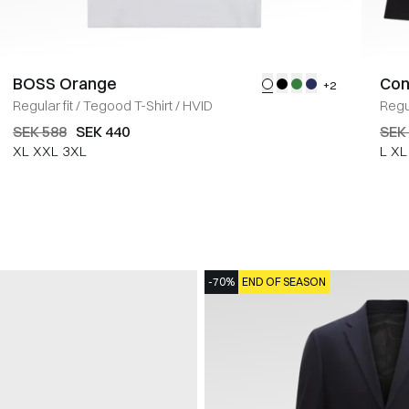
BOSS Orange
Con
+2
Regular fit
/
Tegood T-Shirt
/
HVID
Regul
SEK 588
SEK 440
SEK
XL
XXL
3XL
L
XL
-70%
END OF SEASON