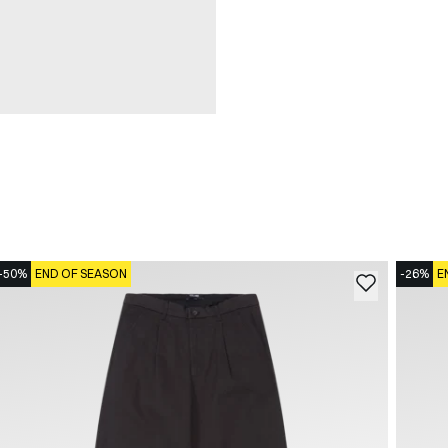
-50%
END OF SEASON
-26%
E