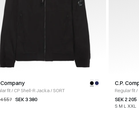
. Company
C.P. Com
ar fit
/
CP Shell-R Jacka
/
SORT
Regular fit
/
Sweatshirt
4 557
SEK 3 380
SEK 2 205
S
M
L
XXL