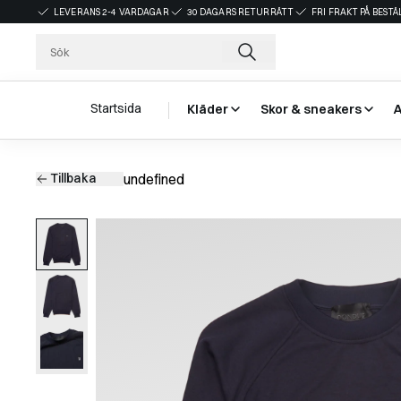
LEVERANS 2-4 VARDAGAR
30 DAGARS RETURRÄTT
FRI FRAKT PÅ BEST
Startsida
Kläder
Skor & sneakers
Tillbaka
undefined