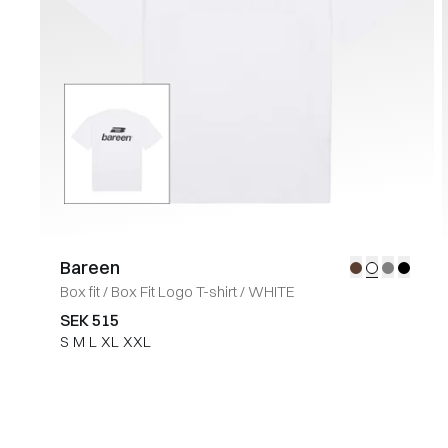
Bareen
Box fit
/
Box Fit Logo T-shirt
/
WHITE
SEK 515
S
M
L
XL
XXL