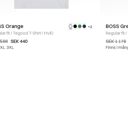
S Orange
BOSS Gr
+2
ar fit
/
Tegood T-Shirt
/
HVID
Regular fit
/
 588
SEK 440
SEK 1 176
XL
3XL
Finns i mån