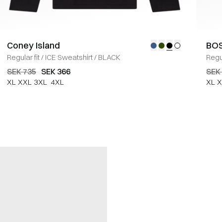
Coney Island
BOS
Regular fit
/
ICE Sweatshirt
/
BLACK
Regul
SEK 735
SEK 366
SEK
XL
XXL
3XL
4XL
XL
X