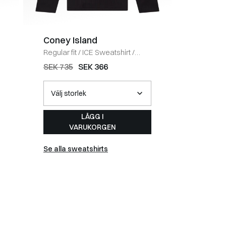
Coney Island
BOSS 
Regular fit
/
ICE Sweatshirt
/
Regular fi
BLACK
HVID
SEK 735
SEK 366
SEK 588
LÄGG I
VARUKORGEN
Se alla sweatshirts
Se alla t-