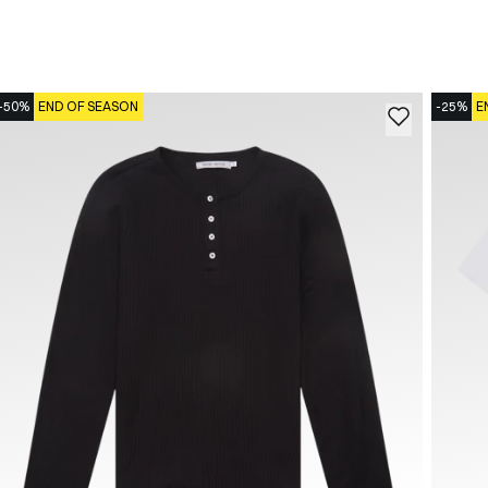
-50%
END OF SEASON
-25%
E