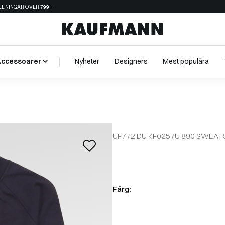
ÄLLNINGAR ÖVER 799,-
Accessoarer
Nyheter
Designers
Mest populära
UF772 DU KF0257U 890 SWEAT.
Färg: