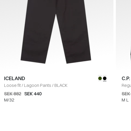
ICELAND
C.P
Loose fit
/
Lagoon Pants
/
BLACK
Regul
SEK 882
SEK 440
SEK 
M/32
M
L