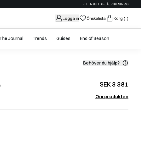
HITTA BUTIK
HJÄLP?
BUSINESS
Logga in
Önskelista
Korg
( )
The Journal
Trends
Guides
End of Season
Behöver du hjälp?
SEK 3 381
S
Om produkten