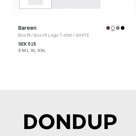
Bareen
Box fit
/
Box Fit Logo T-shirt
/
WHITE
SEK 515
S
M
L
XL
XXL