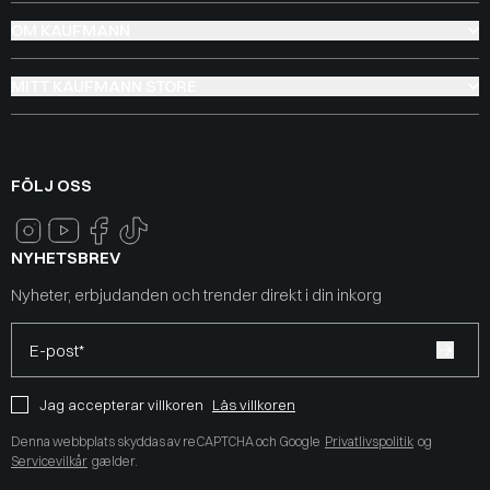
OM KAUFMANN
MITT KAUFMANN STORE
FÖLJ OSS
NYHETSBREV
Nyheter, erbjudanden och trender direkt i din inkorg
E-post*
Jag accepterar villkoren
Läs villkoren
Denna webbplats skyddas av reCAPTCHA och Google
Privatlivspolitik
og
Servicevilkår
gælder.