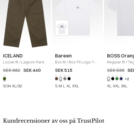
ICELAND
Bareen
BOSS Oran
Loose fit
/
Lagoon Pants
Box fit
/
Box Fit Logo T-
Regular fit
/
Teg
/
OLIVE
shirt
/
WHITE
Shirt
/
HVID
SEK 882
SEK 440
SEK 515
SEK 588
SE
+2
S/34
XL/32
S
M
L
XL
XXL
XL
XXL
3XL
Kundrecensioner av oss på TrustPilot