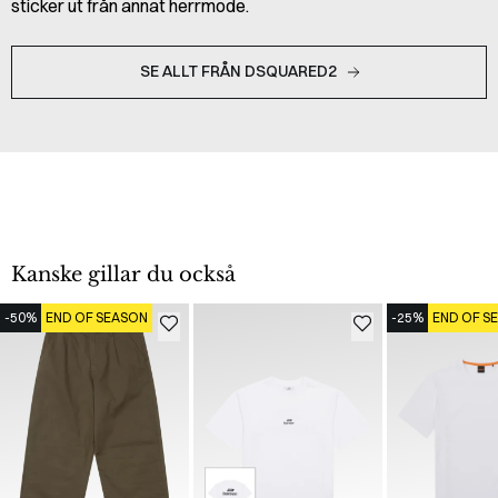
sticker ut från annat herrmode.
SE ALLT FRÅN DSQUARED2
Kanske gillar du också
-50%
END OF SEASON
-25%
END OF S