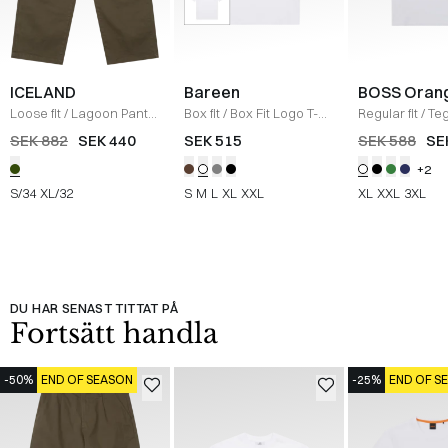
ICELAND
Bareen
BOSS Oran
Loose fit
/
Lagoon Pants
Box fit
/
Box Fit Logo T-
Regular fit
/
Teg
/
OLIVE
shirt
/
WHITE
Shirt
/
HVID
SEK 882
SEK 440
SEK 515
SEK 588
SE
+2
S/34
XL/32
S
M
L
XL
XXL
XL
XXL
3XL
DU HAR SENAST TITTAT PÅ
Fortsätt handla
-50%
END OF SEASON
-25%
END OF S