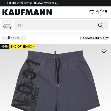
FRI FRAKT PÅ BESTÄLLNINGAR ÖVER 799,-
Korg
( )
Meny
Tillbaka
Behöver du hjälp?
-69%
END OF SEASON