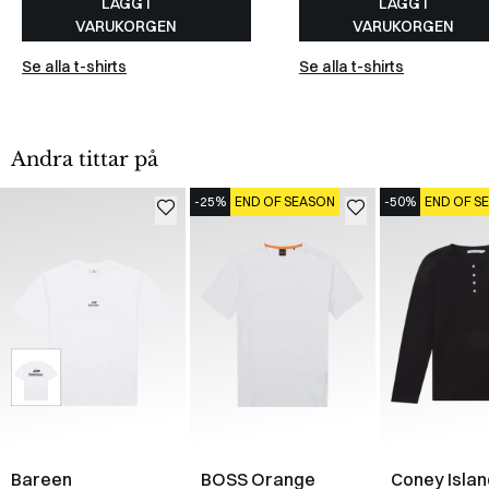
LÄGG I
LÄGG I
VARUKORGEN
VARUKORGEN
Se alla t-shirts
Se alla t-shirts
Andra tittar på
-25%
END OF SEASON
-50%
END OF S
Bareen
BOSS Orange
Coney Islan