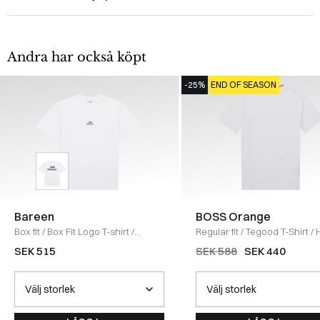
Andra har också köpt
-25%
END OF SEASON
Bareen
BOSS Orange
Box fit
/
Box Fit Logo T-shirt
/
Regular fit
/
Tegood T-Shirt
/
WHITE
SEK 515
SEK 588
SEK 440