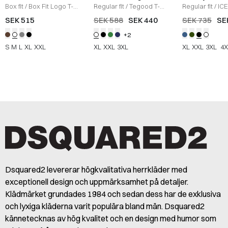
Box fit
/
Box Fit Logo T-
Regular fit
/
Tegood T-
Regular fit
/
ICE
shirt
/
WHITE
Shirt
/
HVID
Sweatshirt
/
B
SEK 515
SEK 588
SEK 440
SEK 735
SE
+2
S
M
L
XL
XXL
XL
XXL
3XL
XL
XXL
3XL
4X
Dsquared2 levererar högkvalitativa herrkläder med
exceptionell design och uppmärksamhet på detaljer.
Klädmärket grundades 1984 och sedan dess har de exklusiva
och lyxiga kläderna varit populära bland män. Dsquared2
kännetecknas av hög kvalitet och en design med humor som