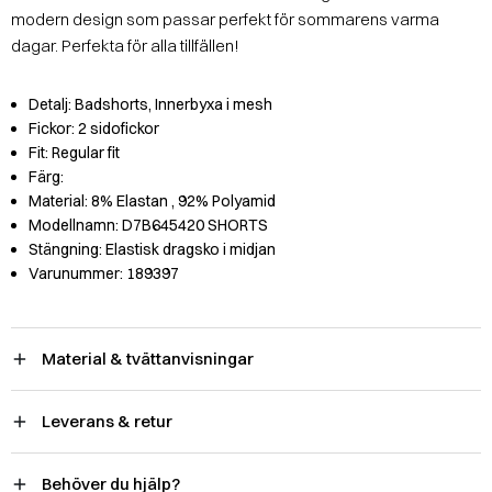
modern design som passar perfekt för sommarens varma
dagar. Perfekta för alla tillfällen!
Detalj:
Badshorts, Innerbyxa i mesh
Fickor:
2 sidofickor
Fit:
Regular fit
Färg:
Material:
8% Elastan
, 92% Polyamid
Modellnamn:
D7B645420 SHORTS
Stängning:
Elastisk dragsko i midjan
Varunummer:
189397
Material & tvättanvisningar
Leverans & retur
Behöver du hjälp?