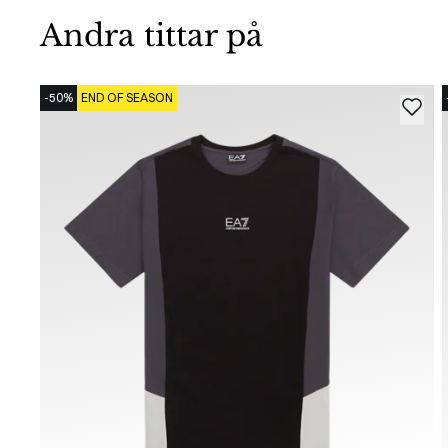
Andra tittar på
-50%
END OF SEASON