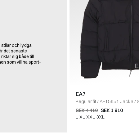
stilar och lyxiga
 är det senaste
iktar sig både till
nen som vill ha sport-
EA7
Regular fit
/
AF15951 Jacka
/
SEK 4 410
SEK 1 910
L
XL
XXL
3XL