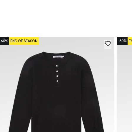
-50%
END OF SEASON
-60%
E