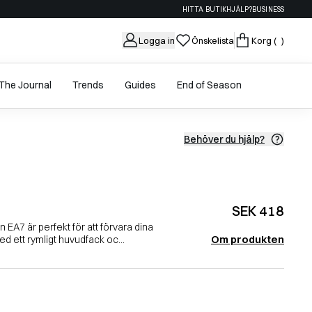
HITTA BUTIK
HJÄLP?
BUSINESS
Logga in
Önskelista
Korg
( )
The Journal
Trends
Guides
End of Season
Behöver du hjälp?
SEK 418
n EA7 är perfekt för att förvara dina
Om produkten
d ett rymligt huvudfack oc...