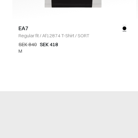
EA7
Regular fit
/
Af12874 T-Shirt
/
SORT
SEK 840
SEK 418
M