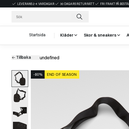
LEVERANS 2-4 VARDAGAR
30 DAGARS RETURRÄTT
FRI FRAKT PÅ BEST
Startsida
Kläder
Skor & sneakers
Tillbaka
undefined
-60%
END OF SEASON