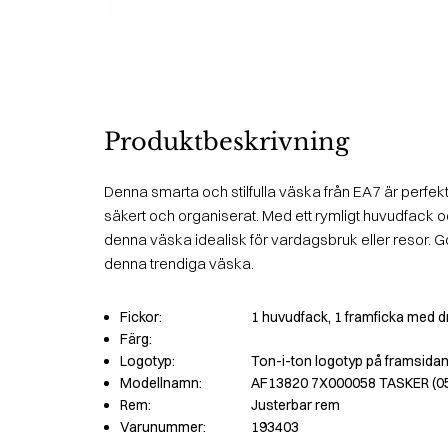
Produktbeskrivning
Denna smarta och stilfulla väska från EA7 är perfekt
säkert och organiserat. Med ett rymligt huvudfack 
denna väska idealisk för vardagsbruk eller resor. Gö
denna trendiga väska.
Fickor:
1 huvudfack, 1 framficka med d
Färg:
Logotyp:
Ton-i-ton logotyp på framsida
Modellnamn:
AF13820 7X000058 TASKER (0
Rem:
Justerbar rem
Varunummer:
193403