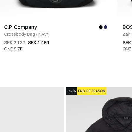
C.P. Company
BOS
Crossbody Bag
/
NAVY
Zair
SEK 2 132
SEK 1 469
SEK 
ONE SIZE
ONE 
-57%
END OF SEASON