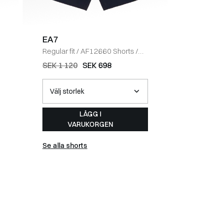
EA7
EA7
Regular fit
/
AF12660 Shorts
/
Regular fi
NAVY
SORT
SEK 1 120
SEK 698
SEK 840
LÄGG I
VARUKORGEN
Se alla shorts
Se alla t-