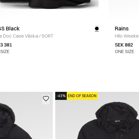
S Black
Rains
_s Doc Case Väska
/
SORT
Hilo Weeke
3 381
SEK 882
SIZE
ONE SIZE
-43%
END OF SEASON