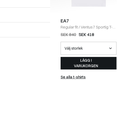
EA7
Regular fit
/
Ventus7 Sportig T-
shirt
/
HVID
SEK 840
SEK 418
LÄGG I
VARUKORGEN
Se alla t-shirts