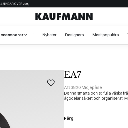
ÄLLNINGAR ÖVER 799,-
Accessoarer
Nyheter
Designers
Mest populära
EA7
Af13820 Midjepåse
Denna smarta och stilfulla väska frå
ägodelar säkert och organiserat. Me
Färg: