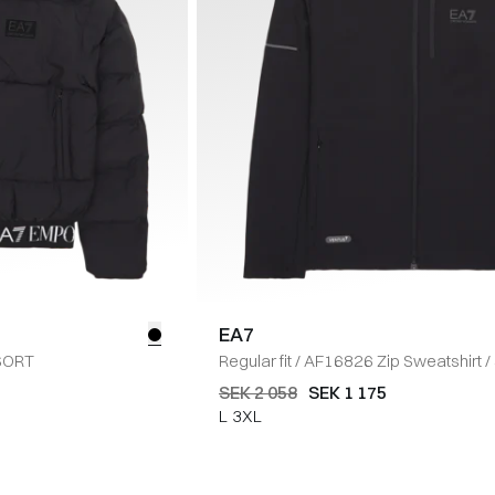
EA7
SORT
Regular fit
/
AF16826 Zip Sweatshirt
/
SEK 2 058
SEK 1 175
L
3XL