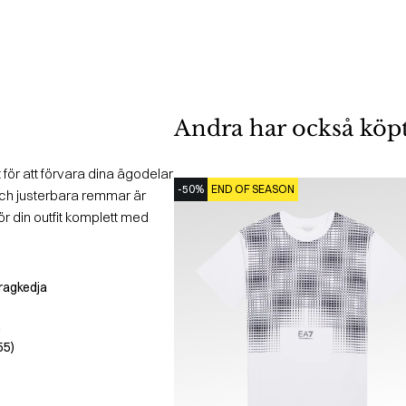
Andra har också köp
 för att förvara dina ägodelar
-50%
END OF SEASON
och justerbara remmar är
r din outfit komplett med
ragkedja
n
55)