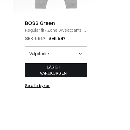
BOSS Green
EA7
Regular fit
/
Zone Sweatpants
/
Regular fi
GRÅ
Sweatpa
SEK 1 617
SEK 587
SEK 1 7
LÄGG I
VARUKORGEN
Se alla byxor
Se alla b