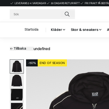
LEVERANS 2-4 VARDAGAR
30 DAGARS RETURRÄTT
FRI FRAKT PÅ BEST
Startsida
Kläder
Skor & sneakers
Tillbaka
undefined
-50%
END OF SEASON