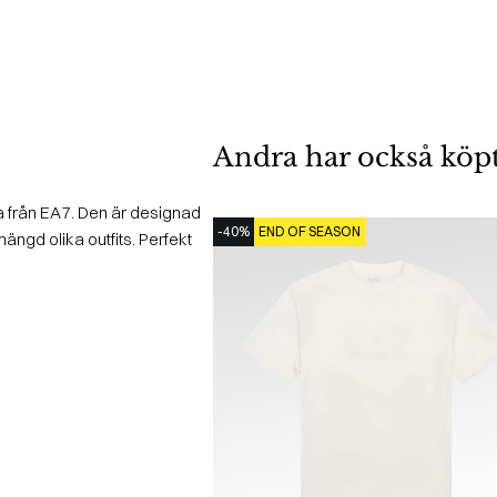
Andra har också köp
 från EA7. Den är designad
-40%
END OF SEASON
ngd olika outfits. Perfekt