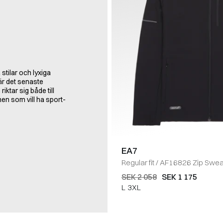
stilar och lyxiga
 är det senaste
iktar sig både till
nen som vill ha sport-
EA7
Regular fit
/
AF16826 Zip Sweat
SEK 2 058
SEK 1 175
L
3XL