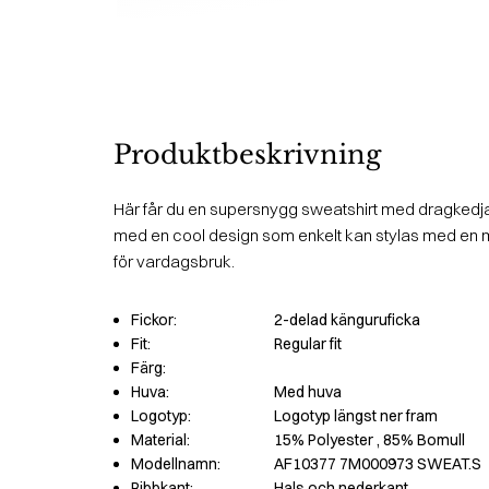
Produktbeskrivning
Här får du en supersnygg sweatshirt med dragkedja
med en cool design som enkelt kan stylas med en mä
för vardagsbruk.
Fickor:
2-delad känguruficka
Fit:
Regular fit
Färg:
Huva:
Med huva
Logotyp:
Logotyp längst ner fram
Material:
15% Polyester
, 85% Bomull
Modellnamn:
AF10377 7M000973 SWEAT.S
Ribbkant:
Hals och nederkant