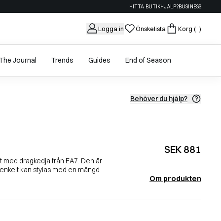
HITTA BUTIK
HJÄLP?
BUSINESS
Logga in
Önskelista
Korg
( )
The Journal
Trends
Guides
End of Season
Behöver du hjälp?
SEK 881
t med dragkedja från EA7. Den är
enkelt kan stylas med en mängd
Om produkten