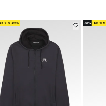
ND OF SEASON
-61%
END OF S