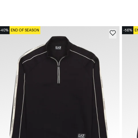
-40%
END OF SEASON
-56%
E