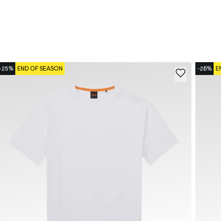
-25%
END OF SEASON
-26%
E