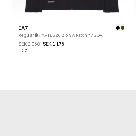
EA7
Regular fit
/
AF16826 Zip Sweatshirt
/
SORT
SEK 2 058
SEK 1 175
L
3XL