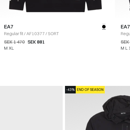
EA7
EA7
Regular fit
/
AF10377
/
SORT
Regul
SEK 1 470
SEK 881
SEK 
M
XL
M
L
-43%
END OF SEASON