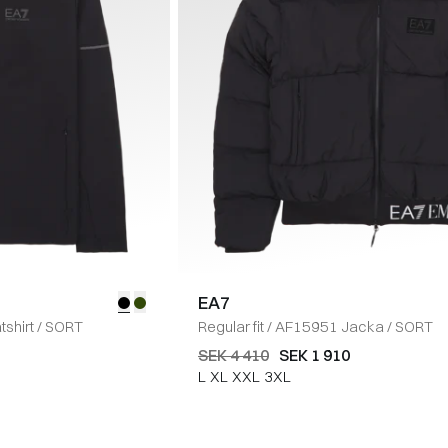
EA7
shirt
/
SORT
Regular fit
/
AF15951 Jacka
/
SORT
SEK 4 410
SEK 1 910
L
XL
XXL
3XL