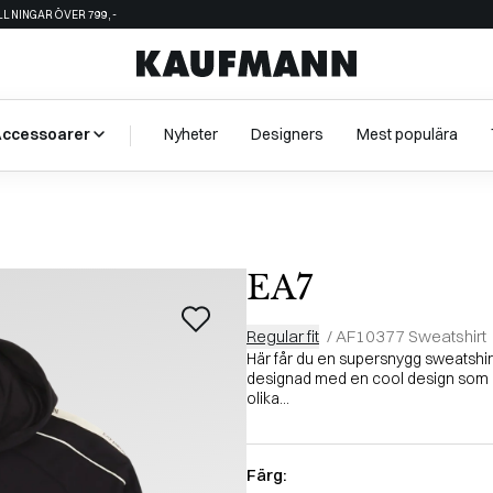
ÄLLNINGAR ÖVER 799,-
Accessoarer
Nyheter
Designers
Mest populära
EA7
Regular fit
/
AF10377 Sweatshirt
Här får du en supersnygg sweatshir
designad med en cool design som 
olika...
Färg: