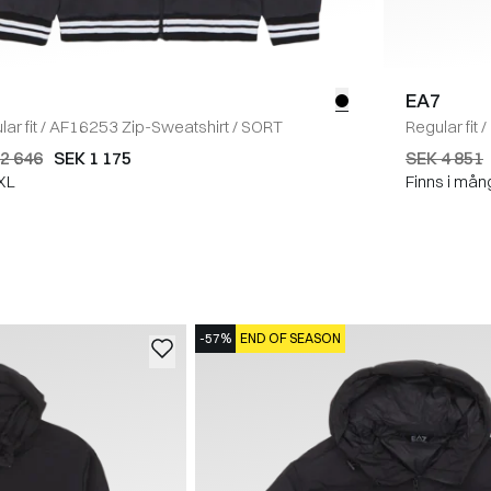
EA7
ar fit
/
AF16253 Zip-Sweatshirt
/
SORT
Regular fit
/
2 646
SEK 1 175
SEK 4 851
XL
Finns i mån
-57%
END OF SEASON