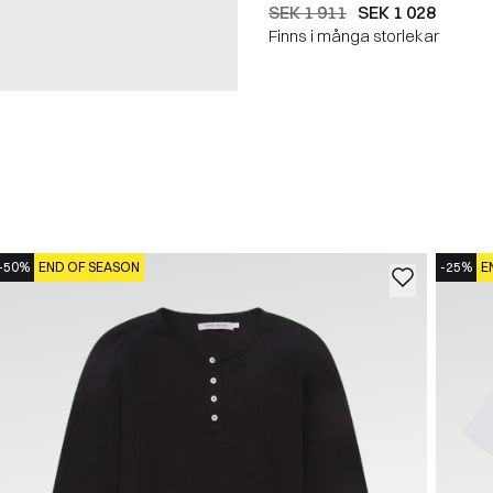
SEK 1 911
SEK 1 028
Finns i många storlekar
-50%
END OF SEASON
-25%
E