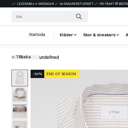
LEVERANS 2-4 VARDAGAR
30 DAGARS RETURRÄTT
FRI FRAKT PÅ BEST
Startsida
Kläder
Skor & sneakers
Tillbaka
undefined
-54%
END OF SEASON