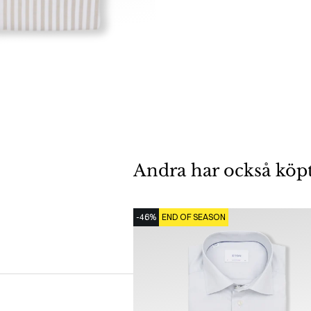
Andra har också köp
-46%
END OF SEASON