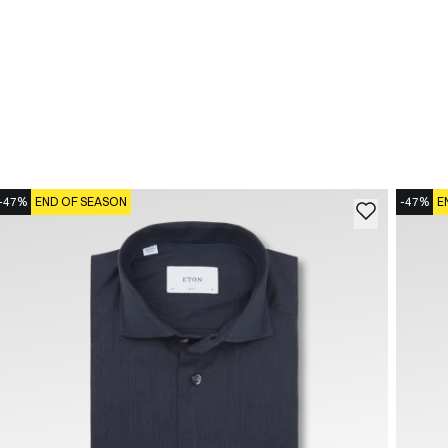
-47%
END OF SEASON
-47%
E