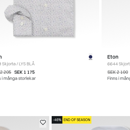
n
Eton
 Skjorta
/
LYS BLÅ
6644 Skjor
2 205
SEK 1 175
SEK 2 100
s i många storlekar
Finns i mån
-46%
END OF SEASON