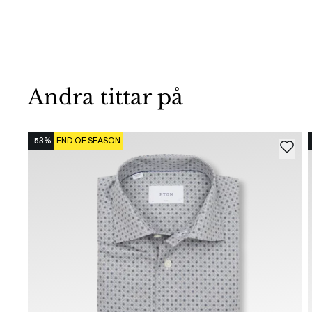
Andra tittar på
-53%
END OF SEASON