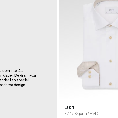
e som inte låter
rkläder. De drar nytta
nder i en speciell
 moderna design.
Eton
6747 Skjorta
/
HVID