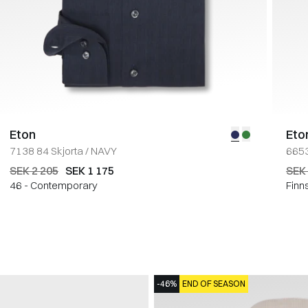
Eton
Eto
7138 84 Skjorta
/
NAVY
6653
SEK 2 205
SEK 1 175
SEK 
46 - Contemporary
Finn
-46%
END OF SEASON