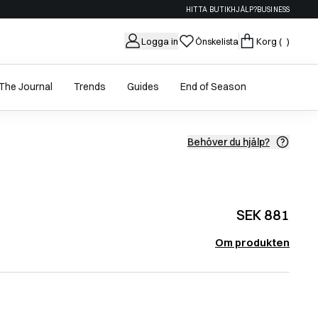
HITTA BUTIK
HJÄLP?
BUSINESS
Logga in
Önskelista
Korg
( )
The Journal
Trends
Guides
End of Season
Behöver du hjälp?
SEK 881
Om produkten