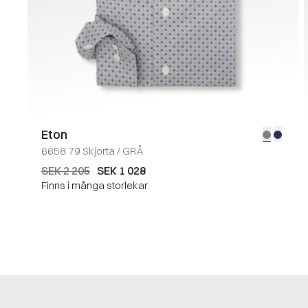
Eton
6658 79 Skjorta
/
GRÅ
SEK 2 205
SEK 1 028
Finns i många storlekar