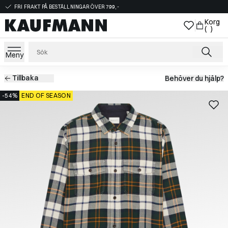
FRI FRAKT PÅ BESTÄLLNINGAR ÖVER 799,-
Korg
( )
Meny
Tillbaka
Behöver du hjälp?
-54%
END OF SEASON