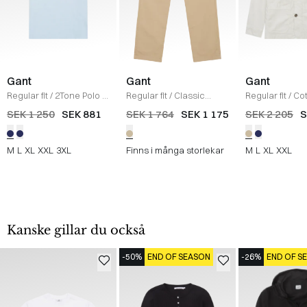
Gant
Gant
Gant
Regular fit
/
2Tone Polo
/
Regular fit
/
Classic
Regular fit
/
Cot
SKY BLUE
Chinos
/
DARK KHAKI
Overshirt
/
SA
SEK 1 250
SEK 881
SEK 1 764
SEK 1 175
SEK 2 205
S
M
L
XL
XXL
3XL
Finns i många storlekar
M
L
XL
XXL
Kanske gillar du också
-50%
END OF SEASON
-26%
END OF S