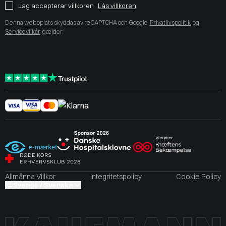
Jag accepterar villkoren
Läs villkoren
Denna webbplats skyddas av reCAPTCHA och Google
Privatlivspolitik
og
Servicevilkår
gælder.
Allmänna Villkor
Integritetspolicy
Cookie Policy
Sverige / Svenska