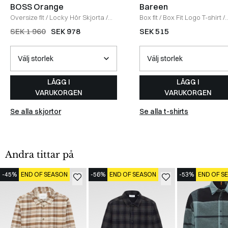
BOSS Orange
Bareen
Oversize fit
/
Locky Hör Skjorta
/
Box fit
/
Box Fit Logo T-shirt
/
SORT
WHITE
SEK 1 960
SEK 978
SEK 515
LÄGG I
LÄGG I
VARUKORGEN
VARUKORGEN
Se alla skjortor
Se alla t-shirts
Andra tittar på
-45%
END OF SEASON
-56%
END OF SEASON
-53%
END OF S