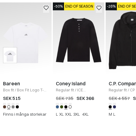
-50%
END OF SEASON
-26%
END OF S
Bareen
Coney Island
C.P. Compa
Box fit
/
Box Fit Logo T-
Regular fit
/
ICE
Regular fit
/
CP 
shirt
/
WHITE
Sweatshirt
/
BLACK
Jacka
/
SORT
SEK 515
SEK 735
SEK 366
SEK 4 557
S
Finns i många storlekar
L
XL
XXL
3XL
4XL
M
L