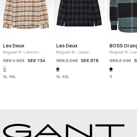
Les Deux
Les Deux
BOSS Oran
Regular fit
/
Lennon
Regular fit
/
Jason
Regular fit
/
La
Check Overshirt
/
IRISH
Check Wool Overshirt
/
Skjorta
/
SORT
SEK 1 323
SEK 734
SEK 2 240
SEK 978
SEK 2 100
S
CREAM
CHARCOAL/DARK NAVY
XL
XXL
XL
XXL
S