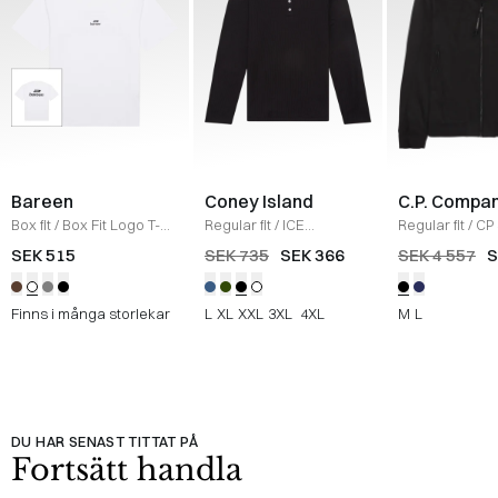
Bareen
Coney Island
C.P. Compa
Box fit
/
Box Fit Logo T-
Regular fit
/
ICE
Regular fit
/
CP 
shirt
/
WHITE
Sweatshirt
/
BLACK
Jacka
/
SORT
SEK 515
SEK 735
SEK 366
SEK 4 557
S
Finns i många storlekar
L
XL
XXL
3XL
4XL
M
L
DU HAR SENAST TITTAT PÅ
Fortsätt handla