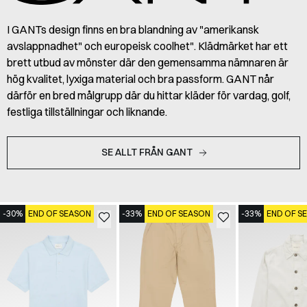
I GANTs design finns en bra blandning av "amerikansk
avslappnadhet" och europeisk coolhet". Klädmärket har ett
brett utbud av mönster där den gemensamma nämnaren är
hög kvalitet, lyxiga material och bra passform. GANT når
därför en bred målgrupp där du hittar kläder för vardag, golf,
festliga tillställningar och liknande.
SE ALLT FRÅN GANT
-30%
END OF SEASON
-33%
END OF SEASON
-33%
END OF S