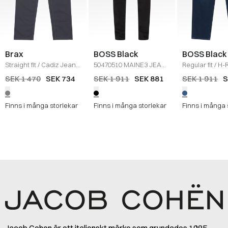
Brax
BOSS Black
BOSS Black
Straight fit
/
Cadiz Jeans
50470510 MAINE3 JEANS
Regular fit
/
H-
/
GRÅ
/
SORT
Jeans
/
DENIM
SEK 1 470
SEK 734
SEK 1 911
SEK 881
SEK 1 911
S
Finns i många storlekar
Finns i många storlekar
Finns i många 
Jacob Cohen är ett italienskt märke som grundades 1985