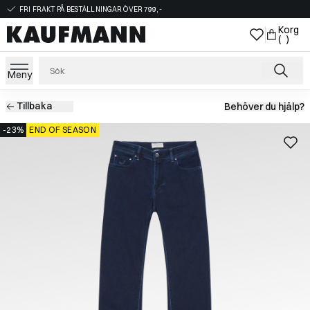
FRI FRAKT PÅ BESTÄLLNINGAR ÖVER 799,-
Korg
( )
Meny
Tillbaka
Behöver du hjälp?
-23%
END OF SEASON