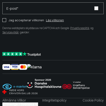
E-post*
Jag accepterar villkoren
Läs villkoren
Denna webbplats skyddas av reCAPTCHA och Google
Privatlivspolitik
og
Servicevilkår
gælder.
Allmänna Villkor
Integritetspolicy
Cookie Policy
Sverige / Svenska