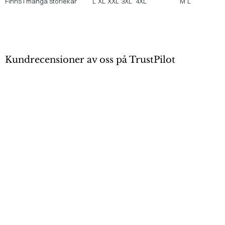
Finns i många storlekar
L
XL
XXL
3XL
4XL
M
L
Kundrecensioner av oss på TrustPilot