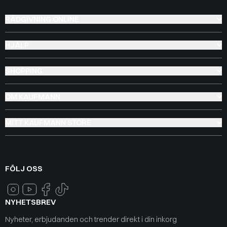
RÅDGIVNING ONLINE
HJÄLP
SHOPPING
OM KAUFMANN
MITT KAUFMANN STORE
FÖLJ OSS
NYHETSBREV
Nyheter, erbjudanden och trender direkt i din inkorg