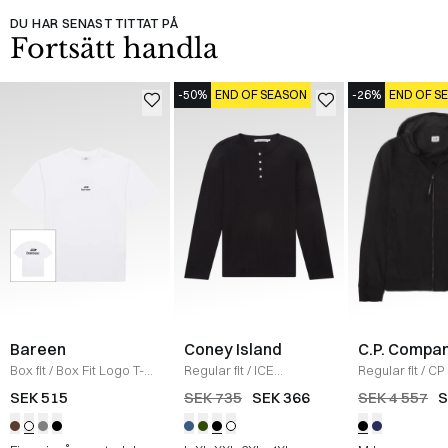
DU HAR SENAST TITTAT PÅ
Fortsätt handla
-50%
END OF SEASON
-26%
END OF S
Bareen
Coney Island
C.P. Compa
Box fit
/
Box Fit Logo T-
Regular fit
/
ICE
Regular fit
/
CP 
shirt
/
WHITE
Sweatshirt
/
BLACK
Jacka
/
SORT
SEK 515
SEK 735
SEK 366
SEK 4 557
S