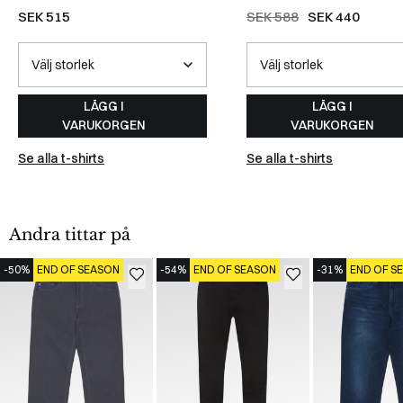
WHITE
SEK 515
SEK 588
SEK 440
LÄGG I
LÄGG I
VARUKORGEN
VARUKORGEN
Se alla t-shirts
Se alla t-shirts
Andra tittar på
-50%
END OF SEASON
-54%
END OF SEASON
-31%
END OF S