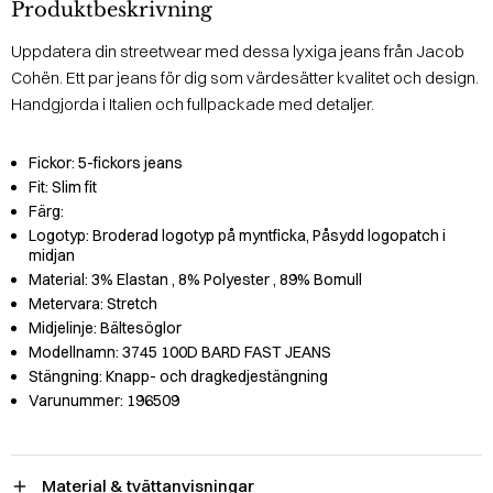
Produktbeskrivning
Uppdatera din streetwear med dessa lyxiga jeans från Jacob
Cohën. Ett par jeans för dig som värdesätter kvalitet och design.
Handgjorda i Italien och fullpackade med detaljer.
Fickor:
5-fickors jeans
Fit:
Slim fit
Färg:
Logotyp:
Broderad logotyp på myntficka, Påsydd logopatch i
midjan
Material:
3% Elastan
, 8% Polyester
, 89% Bomull
Metervara:
Stretch
Midjelinje:
Bältesöglor
Modellnamn:
3745 100D BARD FAST JEANS
Stängning:
Knapp- och dragkedjestängning
Varunummer:
196509
Material & tvättanvisningar