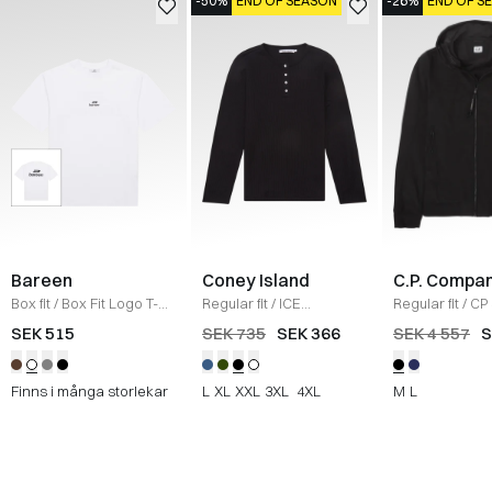
-50%
END OF SEASON
-26%
END OF S
Bareen
Coney Island
C.P. Compa
Box fit
/
Box Fit Logo T-
Regular fit
/
ICE
Regular fit
/
CP 
shirt
/
WHITE
Sweatshirt
/
BLACK
Jacka
/
SORT
SEK 515
SEK 735
SEK 366
SEK 4 557
S
Finns i många storlekar
L
XL
XXL
3XL
4XL
M
L