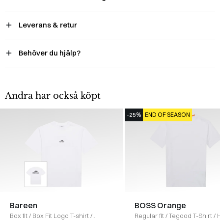
Leverans & retur
Behöver du hjälp?
Andra har också köpt
-25%
END OF SEASON
Bareen
BOSS Orange
Box fit
/
Box Fit Logo T-shirt
/
Regular fit
/
Tegood T-Shirt
/