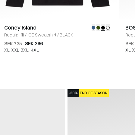
Coney Island
BOS
Regular fit
/
ICE Sweatshirt
/
BLACK
Regul
SEK 735
SEK 366
SEK
XL
XXL
3XL
4XL
XL
X
-30%
END OF SEASON