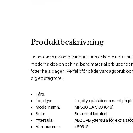
Produktbeskrivning
Denna New Balance MR530 CA-sko kombinerar stil 
moderna design och hållbara material erbjuder den
fötter hela dagen. Perfekt för både vardagsbruk och
dig ett steg före.
Färg:
Logotyp:
Logotyp på sidorna samt på pl
Modellnamn:
MR530 CA SKO (048)
Sula:
Sula med komfort
Yttersula:
ABZORB yttersula för extra st
Varunummer:
190515