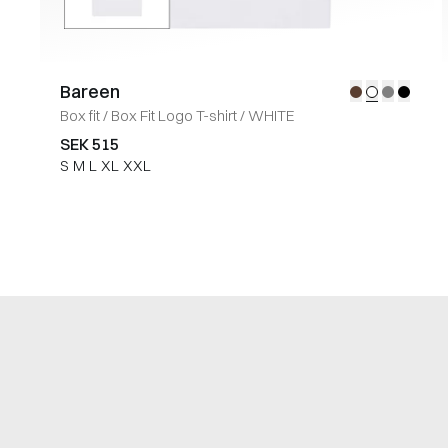
Bareen
Box fit
/
Box Fit Logo T-shirt
/
WHITE
SEK 515
S
M
L
XL
XXL