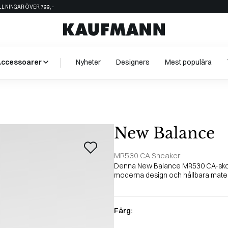
ÄLLNINGAR ÖVER 799,-
Accessoarer
Nyheter
Designers
Mest populära
New Balance
MR530 CA Sneaker
Denna New Balance MR530 CA-sko k
moderna design och hållbara materi
Färg: