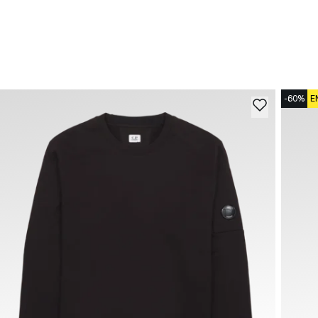
-60%
E