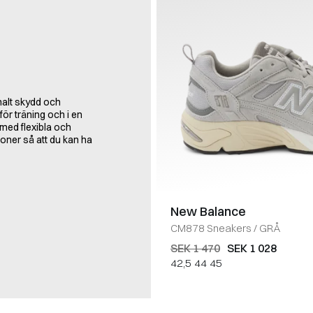
malt skydd och
ör träning och i en
med flexibla och
oner så att du kan ha
New Balance
CM878 Sneakers
/
GRÅ
SEK 1 470
SEK 1 028
42,5
44
45