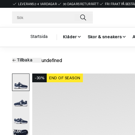
LEVERANS 2-4 VARDAGAR
30 DAGARS RETURRÄTT
FRI FRAKT PÅ BEST
Startsida
Kläder
Skor & sneakers
Tillbaka
undefined
-30%
END OF SEASON