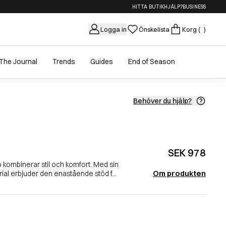
HITTA BUTIK
HJÄLP?
BUSINESS
Logga in
Önskelista
Korg
( )
The Journal
Trends
Guides
End of Season
Behöver du hjälp?
SEK 978
ombinerar stil och komfort. Med sin
Om produkten
al erbjuder den enastående stöd f...