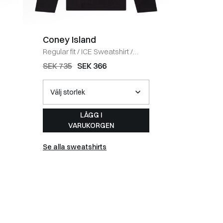
Coney Island
BOSS 
Regular fit
/
ICE Sweatshirt
/
Regular fi
BLACK
HVID
SEK 735
SEK 366
SEK 588
LÄGG I
VARUKORGEN
Se alla sweatshirts
Se alla t-