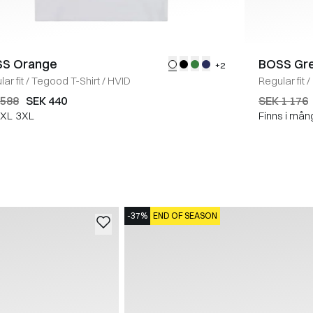
S Orange
BOSS Gr
+2
ar fit
/
Tegood T-Shirt
/
HVID
Regular fit
/
 588
SEK 440
SEK 1 176
XL
3XL
Finns i mån
-37%
END OF SEASON