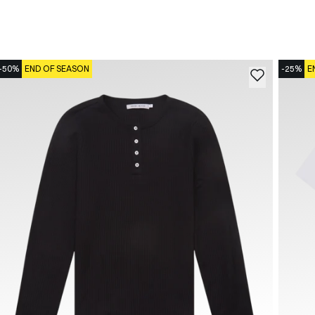
-50%
END OF SEASON
-25%
E