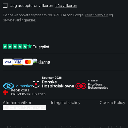
Jag accepterar villkoren
Läs villkoren
Denna webbplats skyddas av reCAPTCHA och Google
Privatlivspolitik
og
Servicevilkår
gælder.
Allmänna Villkor
Integritetspolicy
Cookie Policy
Sverige / Svenska