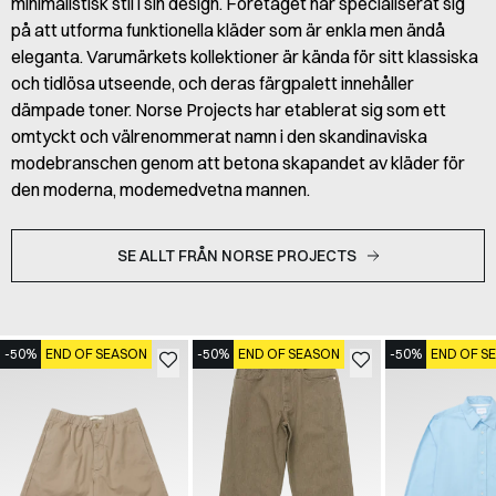
minimalistisk stil i sin design. Företaget har specialiserat sig
på att utforma funktionella kläder som är enkla men ändå
eleganta. Varumärkets kollektioner är kända för sitt klassiska
och tidlösa utseende, och deras färgpalett innehåller
dämpade toner. Norse Projects har etablerat sig som ett
omtyckt och välrenommerat namn i den skandinaviska
modebranschen genom att betona skapandet av kläder för
den moderna, modemedvetna mannen.
SE ALLT FRÅN NORSE PROJECTS
-50%
END OF SEASON
-50%
END OF SEASON
-50%
END OF S