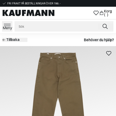
FRI FRAKT PÅ BESTÄLLNINGAR ÖVER 799,-
Korg
( )
Meny
Tillbaka
Behöver du hjälp?