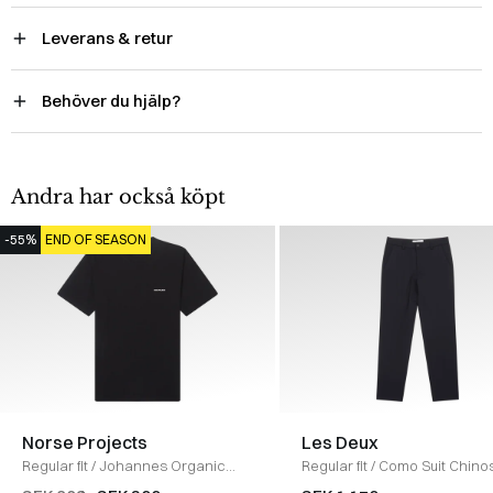
Leverans & retur
Behöver du hjälp?
Andra har också köpt
-55%
END OF SEASON
Norse Projects
Les Deux
Regular fit
/
Johannes Organic
Regular fit
/
Como Suit Chino
Logo T-shirt
/
SORT
NAVY