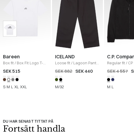
Bareen
ICELAND
C.P. Compa
Box fit
/
Box Fit Logo T-
Loose fit
/
Lagoon Pants
Regular fit
/
CP 
shirt
/
WHITE
/
BLACK
Jacka
/
SORT
SEK 515
SEK 882
SEK 440
SEK 4 557
S
S
M
L
XL
XXL
M/32
M
L
DU HAR SENAST TITTAT PÅ
Fortsätt handla