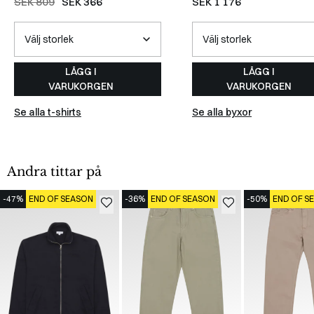
SEK 809
SEK 366
SEK 1 176
LÄGG I
LÄGG I
VARUKORGEN
VARUKORGEN
Se alla t-shirts
Se alla byxor
Andra tittar på
-47%
END OF SEASON
-36%
END OF SEASON
-50%
END OF S