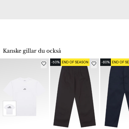
Kanske gillar du också
-50%
END OF SEASON
-60%
END OF S