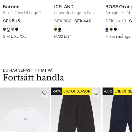
Bareen
ICELAND
BOSS Oran
Box fit
/
Box Fit Logo T-
Loose fit
/
Lagoon Pants
Straight fit
/
Ch
shirt
/
WHITE
/
BLACK
Straight
/
NAV
SEK 515
SEK 882
SEK 440
SEK 1 470
S
S
M
L
XL
XXL
M/32
L/34
Finns i många 
DU HAR SENAST TITTAT PÅ
Fortsätt handla
-50%
END OF SEASON
-60%
END OF S