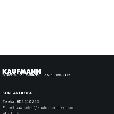
2026 @AXEL KAUFMANN APS
ORG. NR. 19 09 81 92
KONTAKTA OSS
Telefon:
852 219 223
E-post: supportse@kaufmann-store.com
Hitta butik