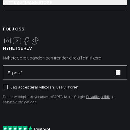
MITT KAUFMANN STORE
FÖLJ OSS
NYHETSBREV
Nyheter, erbjudanden och trender direkt i din inkorg
E-post*
Jag accepterar villkoren
Läs villkoren
Denna webbplats skyddas av reCAPTCHA och Google
Privatlivspolitik
og
Servicevilkår
gælder.