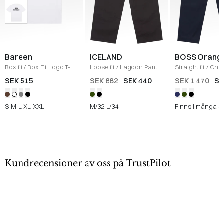
Bareen
ICELAND
BOSS Oran
Box fit
/
Box Fit Logo T-
Loose fit
/
Lagoon Pants
Straight fit
/
Ch
shirt
/
WHITE
/
BLACK
Straight
/
NAV
SEK 515
SEK 882
SEK 440
SEK 1 470
S
S
M
L
XL
XXL
M/32
L/34
Finns i många 
Kundrecensioner av oss på TrustPilot