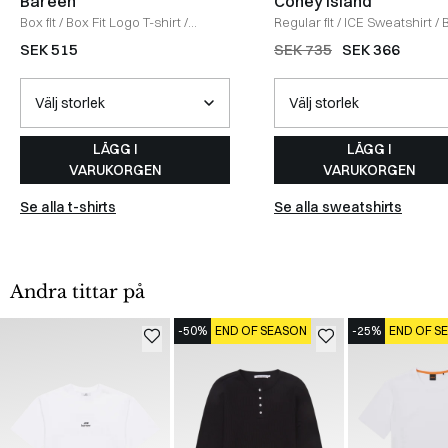
Bareen
Coney Island
Box fit
/
Box Fit Logo T-shirt
/
Regular fit
/
ICE Sweatshirt
/
WHITE
SEK 515
SEK 735
SEK 366
LÄGG I
LÄGG I
VARUKORGEN
VARUKORGEN
Se alla t-shirts
Se alla sweatshirts
Andra tittar på
-50%
END OF SEASON
-25%
END OF S