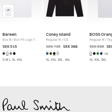
Bareen
Coney Island
BOSS Oran
Box fit
/
Box Fit Logo T-
Regular fit
/
ICE
Regular fit
/
Teg
shirt
/
WHITE
Sweatshirt
/
BLACK
Shirt
/
HVID
SEK 515
SEK 735
SEK 366
SEK 588
SE
+2
S
M
L
XL
XXL
XL
XXL
3XL
4XL
XL
XXL
3XL