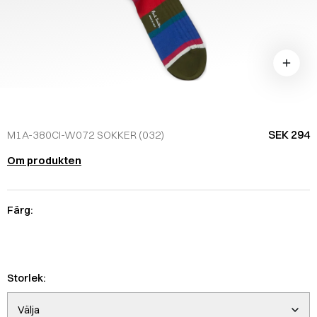
SEK 294
M1A-380CI-W072 SOKKER (032)
Om produkten
Färg:
Storlek:
Välja