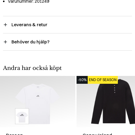
Varunummer:
201249
Leverans & retur
Behöver du hjälp?
Andra har också köpt
-50%
END OF SEASON