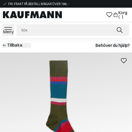
FRI FRAKT PÅ BESTÄLLNINGAR ÖVER 799,-
Korg
( )
Meny
Tillbaka
Behöver du hjälp?