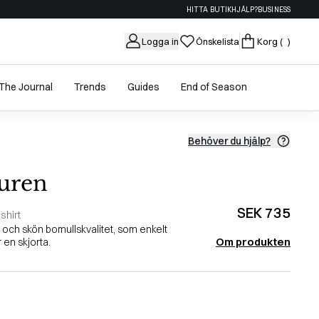
HITTA BUTIK
HJÄLP?
BUSINESS
Logga in
Önskelista
Korg
( )
The Journal
Trends
Guides
End of Season
Behöver du hjälp?
uren
SEK 735
hirt
k och skön bomullskvalitet, som enkelt
Om produkten
en skjorta.