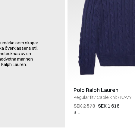
arumärke som skapar
ka överklassens stil.
nnetecknas av en
tsmedvetna mannen
o Ralph Lauren.
Polo Ralph Lauren
Regular fit
/
Cable Knit
/
NAVY
SEK 2 573
SEK 1 616
S
L