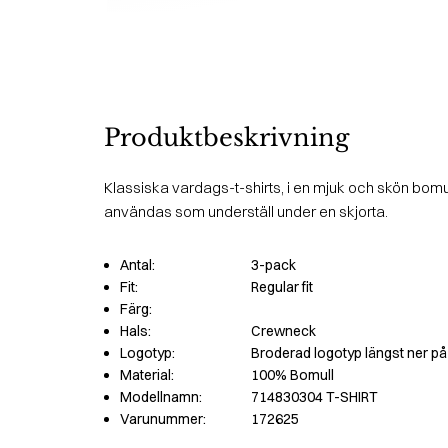
Produktbeskrivning
Klassiska vardags-t-shirts, i en mjuk och skön bomul
användas som underställ under en skjorta.
Antal:
3-pack
Fit:
Regular fit
Färg:
Hals:
Crewneck
Logotyp:
Broderad logotyp längst ner på
Material:
100% Bomull
Modellnamn:
714830304 T-SHIRT
Varunummer:
172625