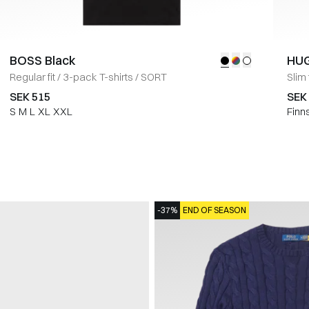
BOSS Black
HU
Regular fit
/
3-pack T-shirts
/
SORT
Slim f
SEK 515
SEK
S
M
L
XL
XXL
Finn
-37%
END OF SEASON