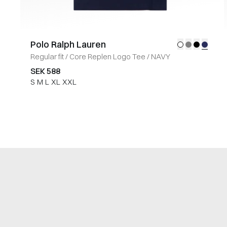
Polo Ralph Lauren
Regular fit
/
Core Replen Logo Tee
/
NAVY
SEK 588
S
M
L
XL
XXL