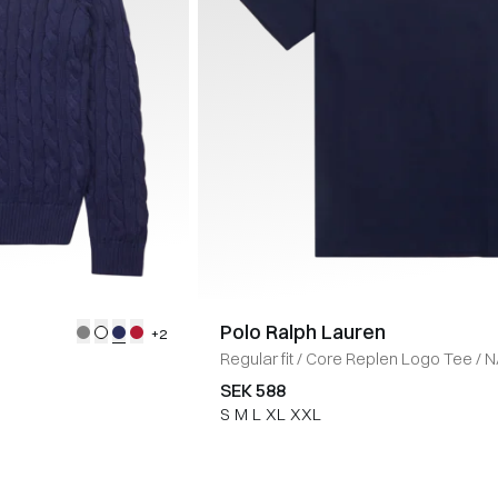
Polo Ralph Lauren
+2
Regular fit
/
Core Replen Logo Tee
/
N
SEK 588
S
M
L
XL
XXL