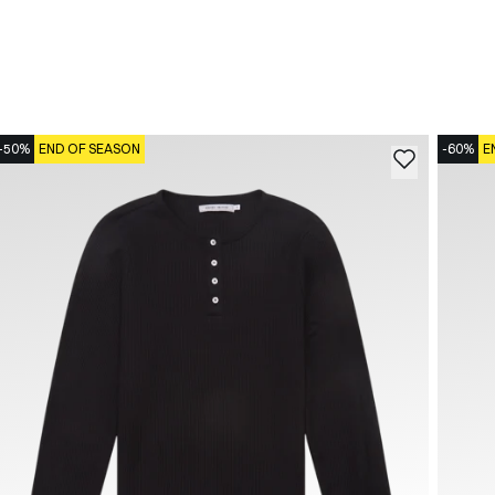
-50%
END OF SEASON
-60%
E