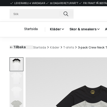
LEVERANS 2-4 VARDAGAR
30 DAGARS RETURRÄTT
FRI FRAKT PÅ BEST
Startsida
Kläder
Skor & sneakers
Tillbaka
Startsida
Kläder
T-shirts
3-pack Crew Neck T-