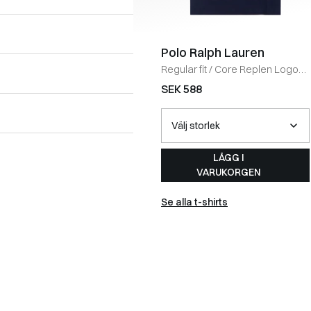
Polo Ralph Lauren
Regular fit
/
Core Replen Logo
Tee
/
NAVY
SEK 588
LÄGG I
VARUKORGEN
Se alla t-shirts