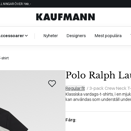
ÄLLNINGAR ÖVER 799,-
Accessoarer
Nyheter
Designers
Mest populära
shirt
Polo Ralph La
Regular fit
/
3-pack Crew Neck T-s
Klassiska vardags-t-shirts, i en mju
kan användas som underställ under 
Färg: