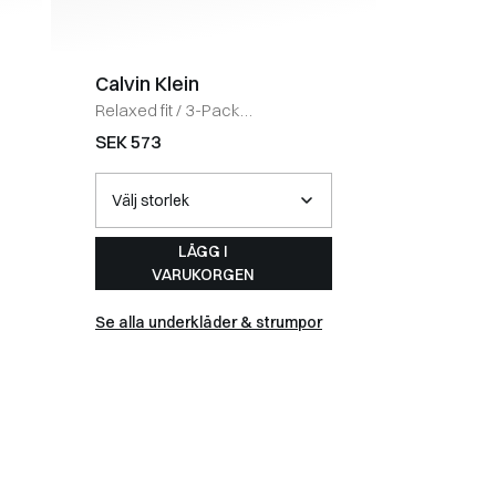
Calvin Klein
Tommy 
Relaxed fit
/
3-Pack
Regular fi
Bomullssträck Avslappnad
OLIVE
SEK 573
SEK 882
passform Kalsonger
/
SORT/HVID
LÄGG I
VARUKORGEN
Se alla underkläder & strumpor
Se alla s