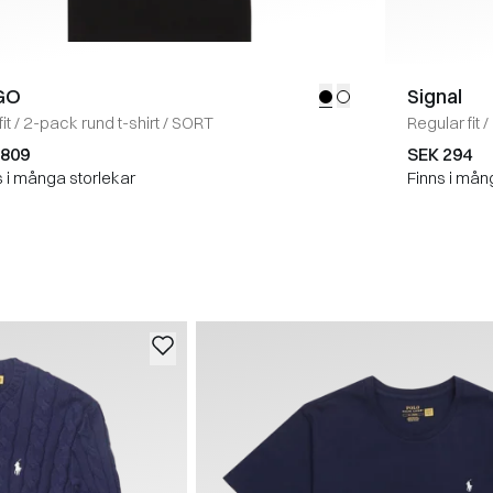
GO
Signal
it
/
2-pack rund t-shirt
/
SORT
Regular fit
/
 809
SEK 294
s i många storlekar
Finns i mån