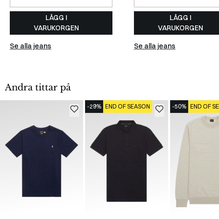
LÄGG I
LÄGG I
VARUKORGEN
VARUKORGEN
Se alla jeans
Se alla jeans
Andra tittar på
-29%
END OF SEASON
-50%
END OF S