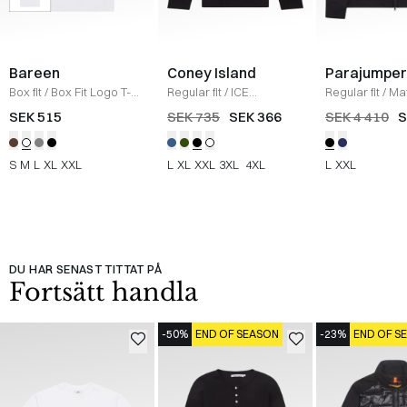
Bareen
Coney Island
Parajumper
Box fit
/
Box Fit Logo T-
Regular fit
/
ICE
Regular fit
/
Ma
shirt
/
WHITE
Sweatshirt
/
BLACK
/
SORT
SEK 515
SEK 735
SEK 366
SEK 4 410
S
S
M
L
XL
XXL
L
XL
XXL
3XL
4XL
L
XXL
DU HAR SENAST TITTAT PÅ
Fortsätt handla
-50%
END OF SEASON
-23%
END OF S