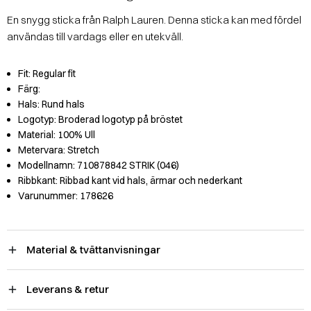
En snygg sticka från Ralph Lauren. Denna sticka kan med fördel
användas till vardags eller en utekväll.
Fit:
Regular fit
Färg:
Hals:
Rund hals
Logotyp:
Broderad logotyp på bröstet
Material:
100% Ull
Metervara:
Stretch
Modellnamn:
710878842 STRIK (046)
Ribbkant:
Ribbad kant vid hals, ärmar och nederkant
Varunummer:
178626
Material & tvättanvisningar
Leverans & retur