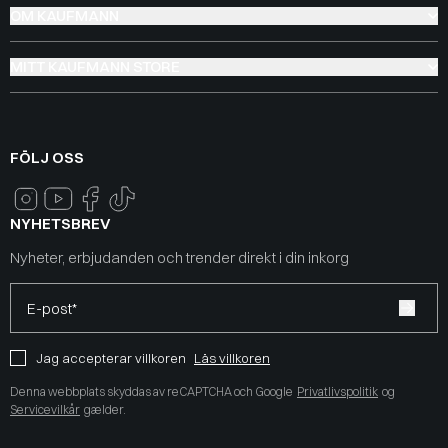
OM KAUFMANN
MITT KAUFMANN STORE
FÖLJ OSS
NYHETSBREV
Nyheter, erbjudanden och trender direkt i din inkorg
E-post*
Jag accepterar villkoren
Läs villkoren
Denna webbplats skyddas av reCAPTCHA och Google
Privatlivspolitik
og
Servicevilkår
gælder.