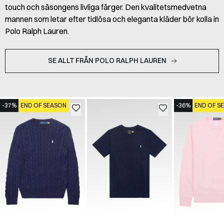
touch och säsongens livliga färger. Den kvalitetsmedvetna
mannen som letar efter tidlösa och eleganta kläder bör kolla in
Polo Ralph Lauren.
SE ALLT FRÅN POLO RALPH LAUREN
-37%
END OF SEASON
-36%
END OF S