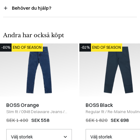
Behöver du hjälp?
Andra har också köpt
-60%
END OF SEASON
-62%
END OF SEASON
BOSS Orange
BOSS Black
Slim fit
/
0948 Delaware Jeans
/
Regular fit
/
Re-Maine Mouliné
DENIM
Jeans
/
NAVY
SEK 1 400
SEK 558
SEK 1 820
SEK 698