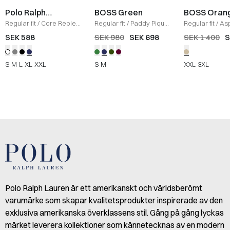
Polo Ralph
BOSS Green
BOSS Oran
Lauren
Regular fit
/
Core Replen
Regular fit
/
Paddy Pique
Regular fit
/
Asp
Logo Tee
/
NAVY
Polo T-shirt
/
NAVY
/
SAND
SEK 588
SEK 980
SEK 698
SEK 1 400
S
S
M
L
XL
XXL
S
M
XXL
3XL
Polo Ralph Lauren är ett amerikanskt och världsberömt
varumärke som skapar kvalitetsprodukter inspirerade av den
exklusiva amerikanska överklassens stil. Gång på gång lyckas
märket leverera kollektioner som kännetecknas av en modern