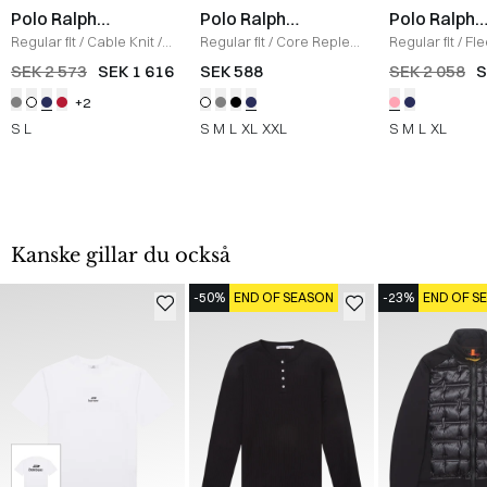
Polo Ralph
Polo Ralph
Polo Ralph
Lauren
Lauren
Lauren
Regular fit
/
Cable Knit
/
Regular fit
/
Core Replen
Regular fit
/
Fl
NAVY
Logo Tee
/
NAVY
Sweatshirt
/
L
SEK 2 573
SEK 1 616
SEK 588
SEK 2 058
S
+2
S
L
S
M
L
XL
XXL
S
M
L
XL
Kanske gillar du också
-50%
END OF SEASON
-23%
END OF S