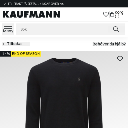
FRI FRAKT PÅ BESTÄLLNINGAR ÖVER 799,-
Korg
( )
Meny
Tillbaka
Behöver du hjälp?
-74%
END OF SEASON