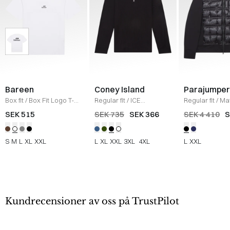
Bareen
Coney Island
Parajumper
Box fit
/
Box Fit Logo T-
Regular fit
/
ICE
Regular fit
/
Ma
shirt
/
WHITE
Sweatshirt
/
BLACK
/
SORT
SEK 515
SEK 735
SEK 366
SEK 4 410
S
S
M
L
XL
XXL
L
XL
XXL
3XL
4XL
L
XXL
Kundrecensioner av oss på TrustPilot