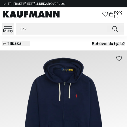
FRI FRAKT PÅ BESTÄLLNINGAR ÖVER 799,-
Korg
( )
Meny
Tillbaka
Behöver du hjälp?