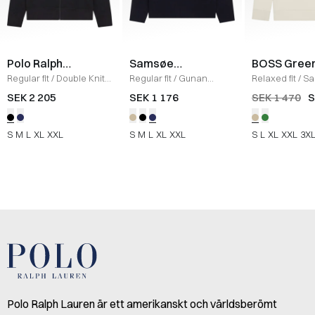
Polo Ralph
Samsøe
BOSS Gree
Lauren
Samsøe
Regular fit
/
Double Knit
Regular fit
/
Gunan
Relaxed fit
/
Sa
Zip Hoodie
/
SORT
Crewneck
/
SKY
Sweatshirt
/
KI
SEK 2 205
SEK 1 176
SEK 1 470
S
CAPTAIN
S
M
L
XL
XXL
S
M
L
XL
XXL
S
L
XL
XXL
3X
Polo Ralph Lauren är ett amerikanskt och världsberömt