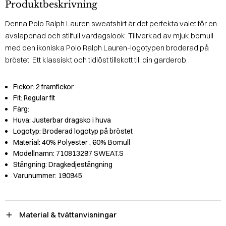
Produktbeskrivning
Denna Polo Ralph Lauren sweatshirt är det perfekta valet för en
avslappnad och stilfull vardagslook. Tillverkad av mjuk bomull
med den ikoniska Polo Ralph Lauren-logotypen broderad på
bröstet. Ett klassiskt och tidlöst tillskott till din garderob.
Fickor:
2 framfickor
Fit:
Regular fit
Färg:
Huva:
Justerbar dragsko i huva
Logotyp:
Broderad logotyp på bröstet
Material:
40% Polyester
, 60% Bomull
Modellnamn:
710813297 SWEAT.S
Stängning:
Dragkedjestängning
Varunummer:
190945
Material & tvättanvisningar