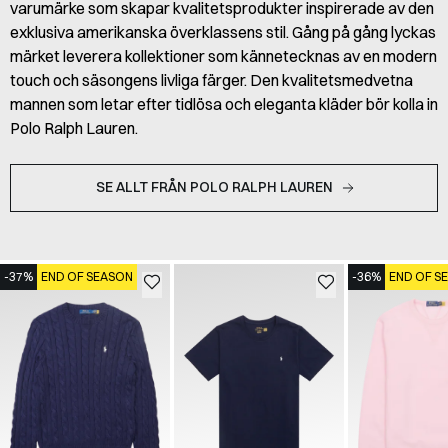
varumärke som skapar kvalitetsprodukter inspirerade av den
exklusiva amerikanska överklassens stil. Gång på gång lyckas
märket leverera kollektioner som kännetecknas av en modern
touch och säsongens livliga färger. Den kvalitetsmedvetna
mannen som letar efter tidlösa och eleganta kläder bör kolla in
Polo Ralph Lauren.
SE ALLT FRÅN POLO RALPH LAUREN
-37%
END OF SEASON
-36%
END OF S