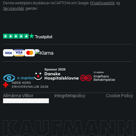
Denna webbplats skyddas av reCAPTCHA och Google
Privatlivspolitik
og
Servicevilkår
gælder.
Allmänna Villkor
Integritetspolicy
Cookie Policy
Sverige / Svenska