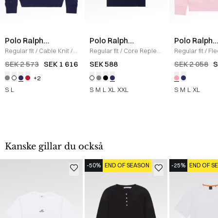
Polo Ralph
Polo Ralph
Polo Ralph
Lauren
Lauren
Lauren
Regular fit
/
Cable Knit
/
Regular fit
/
Core Replen
Regular fit
/
Fl
NAVY
Logo Tee
/
NAVY
Sweatshirt
/
L
SEK 2 573
SEK 1 616
SEK 588
SEK 2 058
S
+2
S
L
S
M
L
XL
XXL
S
M
L
XL
Kanske gillar du också
-50%
END OF SEASON
-25%
END OF S