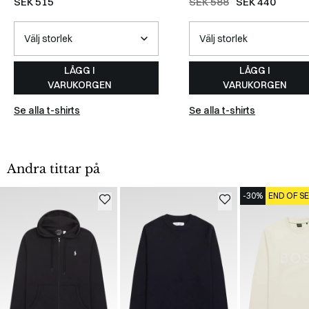
SEK 515
SEK 588
SEK 440
LÄGG I
LÄGG I
VARUKORGEN
VARUKORGEN
Se alla t-shirts
Se alla t-shirts
Andra tittar på
-30%
END OF S