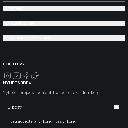
SHOPPING
OM KAUFMANN
MITT KAUFMANN STORE
FÖLJ OSS
NYHETSBREV
Nyheter, erbjudanden och trender direkt i din inkorg
E-post*
Jag accepterar villkoren
Läs villkoren