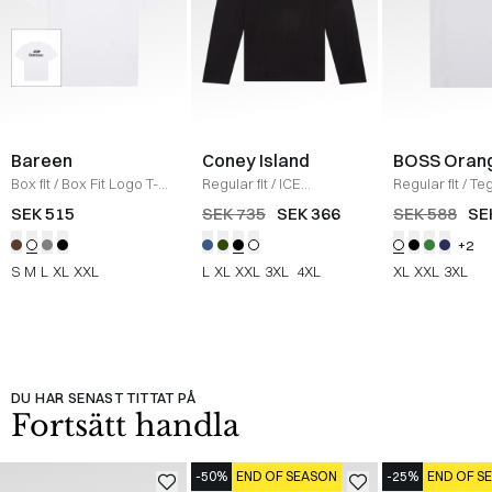
Bareen
Coney Island
BOSS Oran
Box fit
/
Box Fit Logo T-
Regular fit
/
ICE
Regular fit
/
Teg
shirt
/
WHITE
Sweatshirt
/
BLACK
Shirt
/
HVID
SEK 515
SEK 735
SEK 366
SEK 588
SE
+2
S
M
L
XL
XXL
L
XL
XXL
3XL
4XL
XL
XXL
3XL
DU HAR SENAST TITTAT PÅ
Fortsätt handla
-50%
END OF SEASON
-25%
END OF S