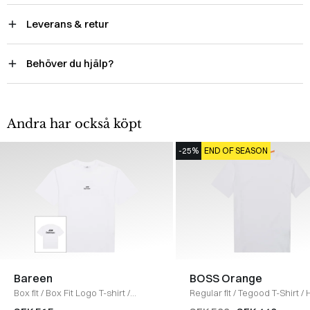
Leverans & retur
Behöver du hjälp?
Andra har också köpt
-25%
END OF SEASON
Bareen
BOSS Orange
Box fit
/
Box Fit Logo T-shirt
/
Regular fit
/
Tegood T-Shirt
/
WHITE