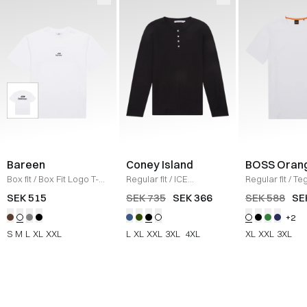
Bareen
Coney Island
BOSS Oran
Box fit
/
Box Fit Logo T-
Regular fit
/
ICE
Regular fit
/
Teg
shirt
/
WHITE
Sweatshirt
/
BLACK
Shirt
/
HVID
SEK 515
SEK 735
SEK 366
SEK 588
SE
+2
S
M
L
XL
XXL
L
XL
XXL
3XL
4XL
XL
XXL
3XL