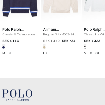
Polo Ralph
Armani
Polo Ralph
Lauren
Exchange
Lauren
Classic fit
/
Wimbledon
Regular fit
/
XM002424
Classic fit
/
Wi
Hybrid Sweatshirt
/
Sticka
/
SAND
Long Sleeve
/
SEK 4 116
SEK 1 470
SEK 734
SEK 1 323
NAVY
M
L
XL
L
XL
M
L
XL
XXL