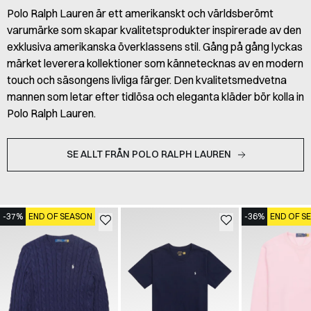
Polo Ralph Lauren är ett amerikanskt och världsberömt
varumärke som skapar kvalitetsprodukter inspirerade av den
exklusiva amerikanska överklassens stil. Gång på gång lyckas
märket leverera kollektioner som kännetecknas av en modern
touch och säsongens livliga färger. Den kvalitetsmedvetna
mannen som letar efter tidlösa och eleganta kläder bör kolla in
Polo Ralph Lauren.
SE ALLT FRÅN POLO RALPH LAUREN
-37%
END OF SEASON
-36%
END OF S