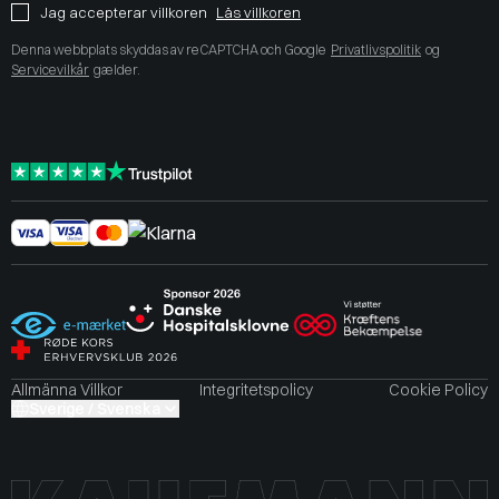
Jag accepterar villkoren
Läs villkoren
Denna webbplats skyddas av reCAPTCHA och Google
Privatlivspolitik
og
Servicevilkår
gælder.
Allmänna Villkor
Integritetspolicy
Cookie Policy
Sverige / Svenska