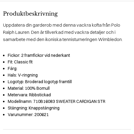
Produktbeskrivning
Uppdatera din garderob med denna vackra kofta från Polo
Ralph Lauren. Den är tillverkad med vackra detaljer och i
samarbete med den ikoniska tennisturneringen Wimbledon.
Fickor:
2 framfickor vid nederkant
Fit:
Classic fit
Färg:
Hals:
V-ringning
Logotyp:
Broderad logotyp framtill
Material:
100% Bomull
Metervara:
Ribbstickad
Modellnamn:
710B16083 SWEATER CARDIGAN STR
Stängning:
Knappstängning
Varunummer:
200621