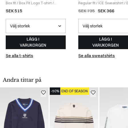
Box fit
/
Box Fit Logo T-shirt
/
Regular fit
/
ICE Sweatshirt
/
WHITE
SEK 515
SEK 735
SEK 366
LÄGG I
LÄGG I
VARUKORGEN
VARUKORGEN
Se alla t-shirts
Se alla sweatshirts
Andra tittar på
-50%
END OF SEASON