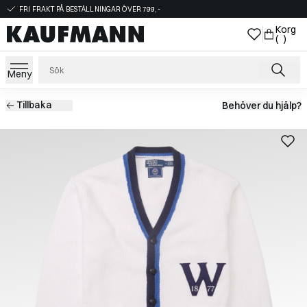
FRI FRAKT PÅ BESTÄLLNINGAR ÖVER 799,-
Korg
( )
Meny
Tillbaka
Behöver du hjälp?