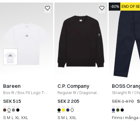
-60%
END OF S
Bareen
C.P. Company
BOSS Oran
Box fit
/
Box Fit Logo T-
Regular fit
/
Diagonal
Straight fit
/
Ch
shirt
/
WHITE
Raised Fleece Crew
Straight
/
NAV
SEK 515
SEK 2 205
SEK 1 470
S
Neck Sweatshirt
/
SORT
S
M
L
XL
XXL
S
M
L
XXL
Finns i många 