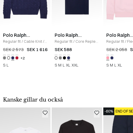
Polo Ralph
Polo Ralph
Polo Ralph
Lauren
Lauren
Lauren
Regular fit
/
Cable Knit
/
Regular fit
/
Core Replen
Regular fit
/
Fl
NAVY
Logo Tee
/
NAVY
Sweatshirt
/
L
SEK 2 573
SEK 1 616
SEK 588
SEK 2 058
S
+2
S
L
S
M
L
XL
XXL
S
M
L
XL
Kanske gillar du också
-60%
END OF S