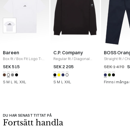
Bareen
C.P. Company
BOSS Oran
Box fit
/
Box Fit Logo T-
Regular fit
/
Diagonal
Straight fit
/
Ch
shirt
/
WHITE
Raised Fleece Crew
Straight
/
NAV
SEK 515
SEK 2 205
SEK 1 470
S
Neck Sweatshirt
/
SORT
S
M
L
XL
XXL
S
M
L
XXL
Finns i många 
DU HAR SENAST TITTAT PÅ
Fortsätt handla