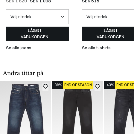
SEK 1 820
SEK 1 098
SEK 515
LÄGG I
LÄGG I
VARUKORGEN
VARUKORGEN
Se alla jeans
Se alla t-shirts
Andra tittar på
-38%
END OF SEASON
-43%
END OF S