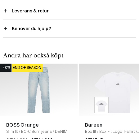
Leverans & retur
Behöver du hjälp?
Andra har också köpt
-40%
END OF SEASON
BOSS Orange
Bareen
Slim fit
/
BC-C Burn jeans
/
DENIM
Box fit
/
Box Fit Logo T-shirt
/
WHITE