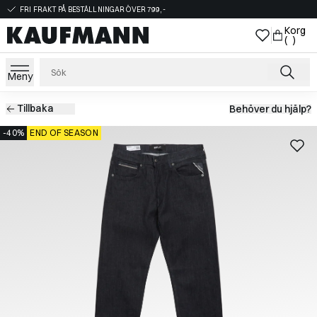
FRI FRAKT PÅ BESTÄLLNINGAR ÖVER 799,-
Korg
( )
Meny
Tillbaka
Behöver du hjälp?
-40%
END OF SEASON