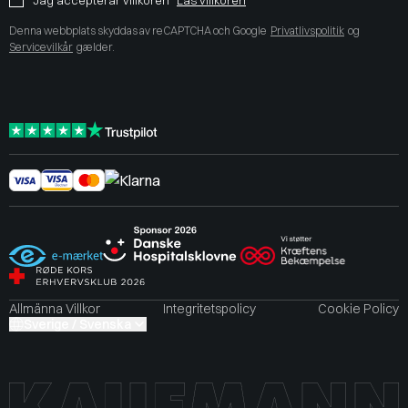
Denna webbplats skyddas av reCAPTCHA och Google
Privatlivspolitik
og
Servicevilkår
gælder.
Allmänna Villkor
Integritetspolicy
Cookie Policy
Sverige / Svenska