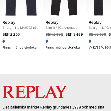
Replay
Replay
Replay
Straight fit
/
MA972Z 661
Slim fit
/
E01 Anbass
Straight fit
/
Gr
730 JEANS
/
DENIM
Jeans
/
DENIM
Jeans
/
DENIM
SEK 2 205
SEK 2 352
SEK 1 469
SEK 2 058
S
Finns i många storlekar
Finns i många storlekar
W32/32
W36/3
Det italienska märket Replay grundades 1978 och med sina