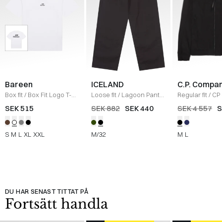
Bareen
ICELAND
C.P. Compa
Box fit
/
Box Fit Logo T-
Loose fit
/
Lagoon Pants
Regular fit
/
CP 
shirt
/
WHITE
/
BLACK
Jacka
/
SORT
SEK 515
SEK 882
SEK 440
SEK 4 557
S
S
M
L
XL
XXL
M/32
M
L
DU HAR SENAST TITTAT PÅ
Fortsätt handla