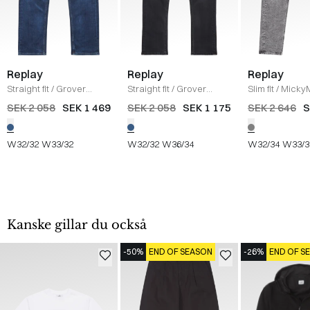
Replay
Replay
Replay
Straight fit
/
Grover
Straight fit
/
Grover
Slim fit
/
Micky
Jeans
/
DENIM
Jeans
/
DENIM
GRÅ
SEK 2 058
SEK 1 469
SEK 2 058
SEK 1 175
SEK 2 646
S
W32/32
W33/32
W32/32
W36/34
W32/34
W33/3
Kanske gillar du också
-50%
END OF SEASON
-26%
END OF S