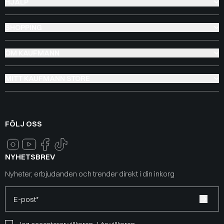
HJÄLP
SHOPPING
OM KAUFMANN
MITT KAUFMANN STORE
FÖLJ OSS
NYHETSBREV
Nyheter, erbjudanden och trender direkt i din inkorg
E-post*
Jag accepterar villkoren
Läs villkoren