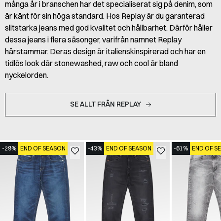
många år i branschen har det specialiserat sig på denim, som
är känt för sin höga standard. Hos Replay är du garanterad
slitstarka jeans med god kvalitet och hållbarhet. Därför håller
dessa jeans i flera säsonger, varifrån namnet Replay
härstammar. Deras design är italienskinspirerad och har en
tidlös look där stonewashed, raw och cool är bland
nyckelorden.
SE ALLT FRÅN REPLAY
-29%
END OF SEASON
-43%
END OF SEASON
-61%
END OF S