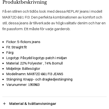
Produktbeskrivning
Få en stilren och tidlös look med dessa REPLAY jeans i modell
MA972D 661 FI3. Den perfekta kombinationen av komfort och
stil, dessa jeans är tillverkade av högkvalitativ denim och har en
fin passform. Ett måste för varje garderob.
Fickor:
5-fickors jeans
Fit:
Straight fit
Färg:
Logotyp:
Påsydd logotyp-patch i midjan
Material:
22% Polyester
, 74% Bomull
Midjelinje:
Bältesöglor
Modellnamn:
MA972D 661 FI3 JEANS
Stängning:
Knapp- och dragkedjestängning
Varunummer:
190963
Material & tvättanvisningar