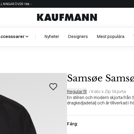
ÄLLNINGAR ÖVER 799,-
Accessoarer
Nyheter
Designers
Mest populära
Samsøe Sams
Regular fit
/
Kato x Zip Skjorta
En stilren och modern skjorta från
dragkedjadetalj och är tillverkad i hög
Färg: