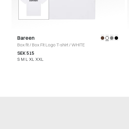
Bareen
Box fit
/
Box Fit Logo T-shirt
/
WHITE
SEK 515
S
M
L
XL
XXL