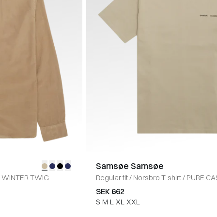
Samsøe Samsøe
WINTER TWIG
Regular fit
/
Norsbro T-shirt
/
PURE C
SEK 662
S
M
L
XL
XXL