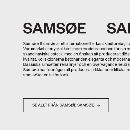
Samsøe Samsøe är ett internationellt erkänt klädföretag f
Varumärket är mycket känt inom modebranschen för sin mi
skandinaviska estetik, med en önskan att producera tidlös
kvalitet. Kollektionerna betonar den eleganta och moder
klassiska silhuetter, rena linjer och en övervägande neutr
Samsøe har förmågan att producera artiklar som tilltala
som söker en tidlös look.
SE ALLT FRÅN SAMSØE SAMSØE