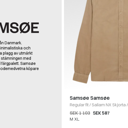
rån Danmark.
nimalistiska och
a plagg av utmärkt
na stämningen med
al färgpalett. Samsøe
r modemedvetna köpare
Samsøe Samsøe
Regular fit
/
Saliam NX Skjorta
/
SEK 1 103
SEK 587
M
XL