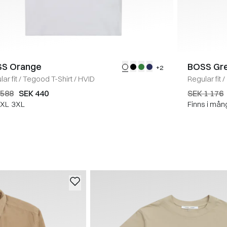
S Orange
BOSS Gr
+2
ar fit
/
Tegood T-Shirt
/
HVID
Regular fit
/
 588
SEK 440
SEK 1 176
XL
3XL
Finns i mån