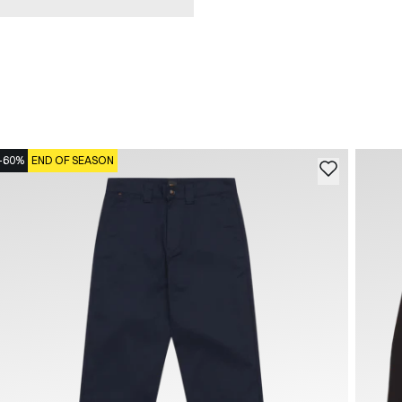
-60%
END OF SEASON