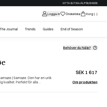
HITTA BUTIK
HJÄLP?
BUSINESS
Logga in
Önskelista
Korg
( )
The Journal
Trends
Guides
End of Season
Behöver du hjälp?
øe
SEK 1 617
 Samsøe | Samsøe. Den har en unik
Om produkten
 kvalitet. Perfekt för alla ...