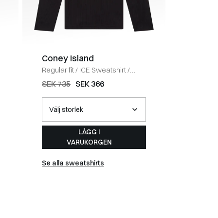
Coney Island
BOSS 
Regular fit
/
ICE Sweatshirt
/
Regular fi
BLACK
HVID
SEK 735
SEK 366
SEK 588
LÄGG I
VARUKORGEN
Se alla sweatshirts
Se alla t-