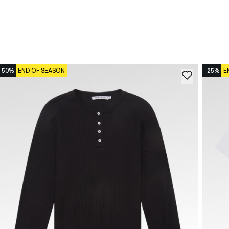
-50%
END OF SEASON
-25%
E