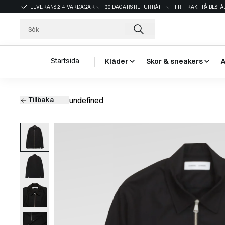
LEVERANS 2-4 VARDAGAR
30 DAGARS RETURRÄTT
FRI FRAKT PÅ BEST
Startsida
Kläder
Skor & sneakers
Tillbaka
undefined