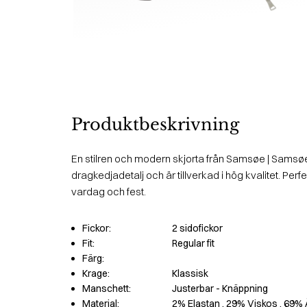
Produktbeskrivning
En stilren och modern skjorta från Samsøe | Samsøe
dragkedjadetalj och är tillverkad i hög kvalitet. Perfekt
vardag och fest.
Fickor:
2 sidofickor
Fit:
Regular fit
Färg:
Krage:
Klassisk
Manschett:
Justerbar - Knäppning
Material:
2% Elastan
, 29% Viskos
, 69% 