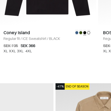
Coney Island
BOS
Regular fit
/
ICE Sweatshirt
/
BLACK
Regul
SEK 735
SEK 366
SEK
XL
XXL
3XL
4XL
XL
X
-47%
END OF SEASON