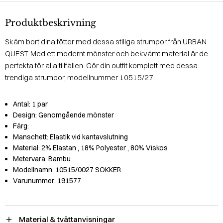
Produktbeskrivning
Skäm bort dina fötter med dessa stiliga strumpor från URBAN
QUEST. Med ett modernt mönster och bekvämt material är de
perfekta för alla tillfällen. Gör din outfit komplett med dessa
trendiga strumpor, modellnummer 10515/27.
Antal:
1 par
Design:
Genomgående mönster
Färg:
Manschett:
Elastik vid kantavslutning
Material:
2% Elastan
, 18% Polyester
, 80% Viskos
Metervara:
Bambu
Modellnamn:
10515/0027 SOKKER
Varunummer:
191577
Material & tvättanvisningar