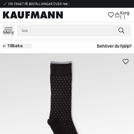
FRI FRAKT PÅ BESTÄLLNINGAR ÖVER 799,-
Korg
( )
Meny
Tillbaka
Behöver du hjälp?