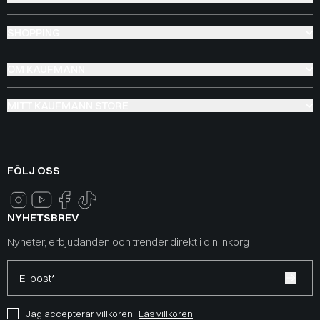
SHOPPING
OM KAUFMANN
MITT KAUFMANN STORE
FÖLJ OSS
NYHETSBREV
Nyheter, erbjudanden och trender direkt i din inkorg
E-post*
Jag accepterar villkoren
Läs villkoren