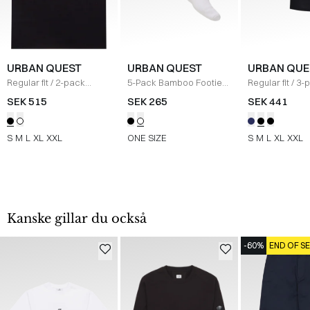
URBAN QUEST
URBAN QUEST
URBAN QUE
Regular fit
/
2-pack
5-Pack Bamboo Footies
Regular fit
/
3-
bambu-tanktopp
/
SORT
/
HVID
Bambu Tights
SEK 515
SEK 265
SEK 441
Underkläder
/
SORT/NAVY/G
S
M
L
XL
XXL
ONE SIZE
S
M
L
XL
XXL
Kanske gillar du också
-60%
END OF S