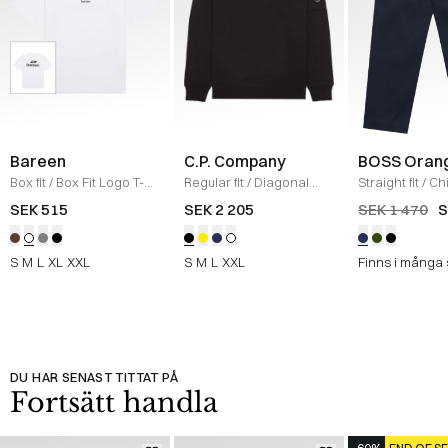
Bareen
C.P. Company
BOSS Oran
Box fit
/
Box Fit Logo T-
Regular fit
/
Diagonal
Straight fit
/
Ch
shirt
/
WHITE
Raised Fleece Crew
Straight
/
NAV
SEK 515
SEK 2 205
SEK 1 470
S
Neck Sweatshirt
/
SORT
S
M
L
XL
XXL
S
M
L
XXL
Finns i många 
DU HAR SENAST TITTAT PÅ
Fortsätt handla