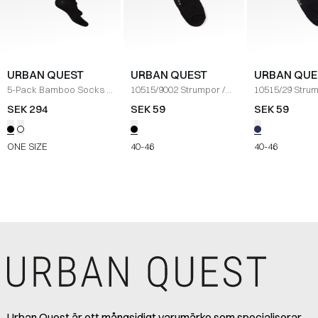
URBAN QUEST
URBAN QUEST
URBAN QUE
5-Pack Bamboo Socks
/
10515/9002 Strumpor
/
10515/29 Stru
SORT
BLACK
NAVY
SEK 294
SEK 59
SEK 59
ONE SIZE
40-46
40-46
Urban Quest är ett mångsidigt varumärke som specialiserar