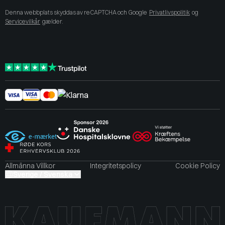
Denna webbplats skyddas av reCAPTCHA och Google
Privatlivspolitik
og
Servicevilkår
gælder.
Allmänna Villkor
Integritetspolicy
Cookie Policy
Sverige / Svenska