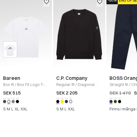
-60%
END OF S
Bareen
C.P. Company
BOSS Oran
Box fit
/
Box Fit Logo T-
Regular fit
/
Diagonal
Straight fit
/
Ch
shirt
/
WHITE
Raised Fleece Crew
Straight
/
NAV
SEK 515
SEK 2 205
SEK 1 470
S
Neck Sweatshirt
/
SORT
S
M
L
XL
XXL
S
M
L
XXL
Finns i många 