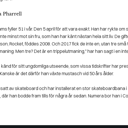
a Pharrell
ams fyller 51 i vår. Den 5 april för att vara exakt. Han har rykte om 
Inte minst mot sin fru, som han har känt nästan hela sitt liv. De gif
son, Rocket, föddes 2008. Och 2017 fick de inte en, utan tre små tvi
maning. Men tre? Det är en trippelutmaning," har han sagt i en inte
känd för sitt ungdomliga utseende, som vissa tidskrifter har pr
Kanske är det därför han växte mustasch vid 50 års ålder.
esatt av skateboard och har installerat en stor skateboardbana i
, där han bodde fram tills för några år sedan. Numera bor han i Co