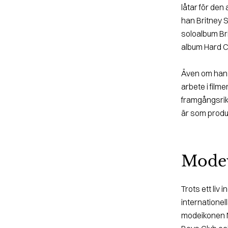
låtar för den
han Britney 
soloalbum Br
album Hard C
Även om han s
arbete i fil
framgångsrik
är som produ
Mode
Trots ett liv
internatione
modeikonen N