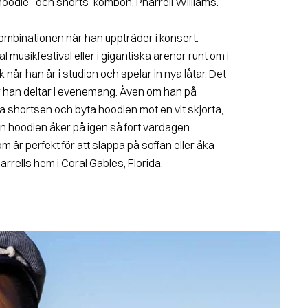
hoodie- och shorts-kombon: Pharrell Williams.
 kombinationen när han uppträder i konsert.
l musikfestival eller i gigantiska arenor runt om i
är han är i studion och spelar in nya låtar. Det
r han deltar i evenemang. Även om han på
ålla shortsen och byta hoodien mot en vit skjorta,
n hoodien åker på igen så fort vardagen
som är perfekt för att slappa på soffan eller åka
rrells hem i Coral Gables, Florida.