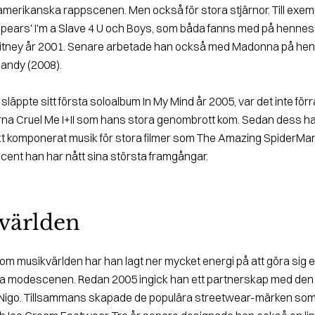
 amerikanska rappscenen. Men också för stora stjärnor. Till exem
Spears' I'm a Slave 4 U och Boys, som båda fanns med på hennes 
itney år 2001. Senare arbetade han också med Madonna på henn
andy (2008).
läppte sitt första soloalbum In My Mind år 2005, var det inte för
merna Cruel Me I+II som hans stora genombrott kom. Sedan dess h
t komponerat musik för stora filmer som The Amazing SpiderMan
cent han har nått sina största framgångar.
världen
 inom musikvärlden har han lagt ner mycket energi på att göra sig 
lla modescenen. Redan 2005 ingick han ett partnerskap med den
igo. Tillsammans skapade de populära streetwear-märken som B