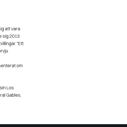
sig att vara
te sig 2013.
llingar. "Ett
rvju.
esenterat om
 sin Los
ral Gables,