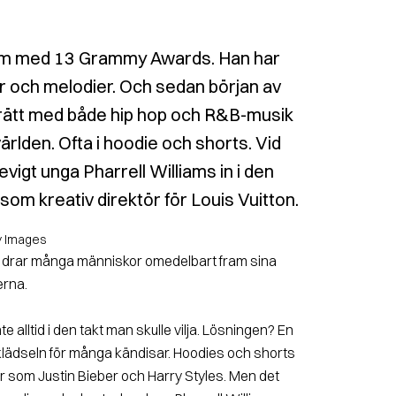
hem med 13 Grammy Awards. Han har
tar och melodier. Och sedan början av
trätt med både hip hop och R&B-musik
ärlden. Ofta i hoodie och shorts. Vid
evigt unga Pharrell Williams in i den
m kreativ direktör för Louis Vuitton.
y Images
ig drar många människor omedelbart fram sina
erna.
e alltid i den takt man skulle vilja. Lösningen? En
klädseln för många kändisar. Hoodies och shorts
r som Justin Bieber och Harry Styles. Men det