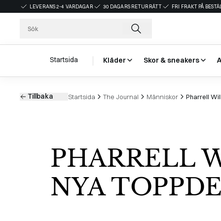
LEVERANS 2-4 VARDAGAR
30 DAGARS RETURRÄTT
FRI FRAKT PÅ BEST
Startsida
Kläder
Skor & sneakers
Tillbaka
Startsida
The Journal
Människor
Pharrell Wi
PHARRELL W
NYA TOPPD