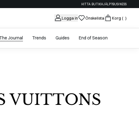
HITTA BUTIK
HJÄLP?
BUSINESS
Logga in
Önskelista
Korg
( )
The Journal
Trends
Guides
End of Season
S VUITTONS