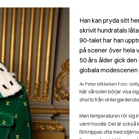
Han kan pryda sitt 
skrivit hundratals lå
90-talet har han upp
på scener över hela v
50 års ålder gick den 
globala modescenen so
Av Peter Mikkelsen Foto: Gett
När vårsolen börjar visa s
shorts från vintergarderob
Men temperaturen rör sig int
varm hoodie. Det är också 
förknippas ofta med stjärno