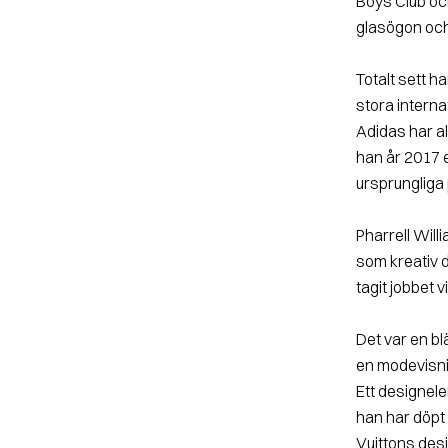
Boys Club oc
glasögon och
Totalt sett 
stora intern
Adidas har al
han år 2017 
ursprungliga 
Pharrell Will
som kreativ d
tagit jobbet 
Det var en b
en modevisnin
Ett designel
han har döpt 
Vuittons des