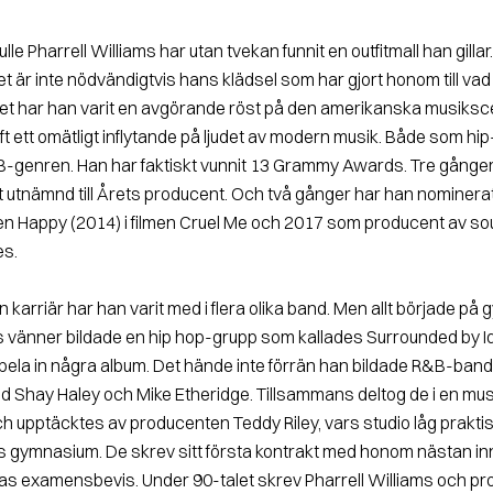
lfulle Pharrell Williams har utan tvekan funnit en outfitmall han gillar
t är inte nödvändigtvis hans klädsel som har gjort honom till vad 
et har han varit en avgörande röst på den amerikanska musiksc
ft ett omätligt inflytande på ljudet av modern musik. Både som hip
-genren. Han har faktiskt vunnit 13 Grammy Awards. Tre gånger h
t utnämnd till Årets producent. Och två gånger har han nominerats
en Happy (2014) i filmen Cruel Me och 2017 som producent av soun
es.
n karriär har han varit med i flera olika band. Men allt började på
 vänner bildade en hip hop-grupp som kallades Surrounded by Id
spela in några album. Det hände inte förrän han bildade R&B-ban
 Shay Haley och Mike Etheridge. Tillsammans deltog de i en mus
 upptäcktes av producenten Teddy Riley, vars studio låg praktis
s gymnasium. De skrev sitt första kontrakt med honom nästan in
ras examensbevis. Under 90-talet skrev Pharrell Williams och p