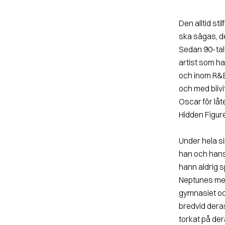
Den alltid sti
ska sägas, de
Sedan 90-tal
artist som ha
och inom R&B
och med blivi
Oscar för låt
Hidden Figur
Under hela si
han och hans
hann aldrig 
Neptunes med
gymnasiet och
bredvid dera
torkat på de