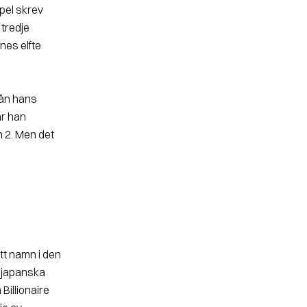
pel skrev
tredje
es elfte
rän hans
ar han
 2. Men det
ett namn i den
 japanska
illionaire