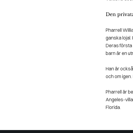
Den privat
Pharrell Willi
ganska lojal. 
Deras första 
barn är en ut
Han är också 
och om igen. 
Pharrell är b
Angeles-villa
Florida.