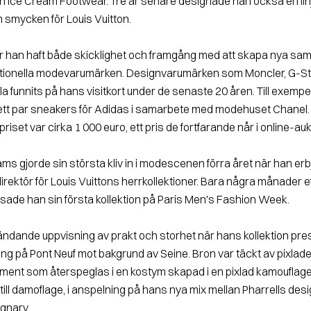
h Ice Cream Footwear. Tre år senare designade han också en lin
 smycken för Louis Vuitton.
har han haft både skicklighet och framgång med att skapa nya s
ationella modevarumärken. Designvarumärken som Moncler, G-S
la funnits på hans visitkort under de senaste 20 åren. Till exemp
ett par sneakers för Adidas i samarbete med modehuset Chanel.
priset var cirka 1 000 euro, ett pris de fortfarande når i online-auk
iams gjorde sin största kliv in i modescenen förra året när han er
irektör för Louis Vuittons herrkollektioner. Bara några månader ef
visade han sin första kollektion på Paris Men's Fashion Week.
ländande uppvisning av prakt och storhet när hans kollektion pre
g på Pont Neuf mot bakgrund av Seine. Bron var täckt av pixlade 
ement som återspeglas i en kostym skapad i en pixlad kamouflage
till damoflage, i anspelning på hans nya mix mellan Pharrells des
ignarv.