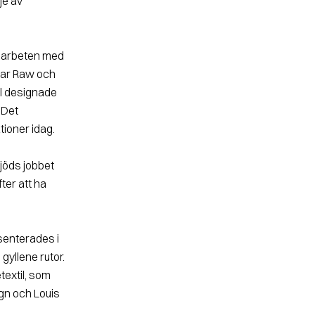
je av
amarbeten med
tar Raw och
el designade
 Det
tioner idag.
bjöds jobbet
ter att ha
senterades i
gyllene rutor.
textil, som
ign och Louis