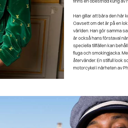
finns en obestridd kung av 
Han gillar att bära den här
Oavsett om det är på en loka
världen. Han gör samma sak n
är också hans förstaval nä
speciella tillfällen kan beh
fluga och smokingjacka. Me
återvänder. En stilfull look 
motorcykel i närheten av Pha