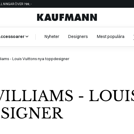
ÄLLNINGAR ÖVER 799,-
Accessoarer
Nyheter
Designers
Mest populära
lliams - Louis Vuittons nya toppdesigner
ILLIAMS - LOUI
ESIGNER