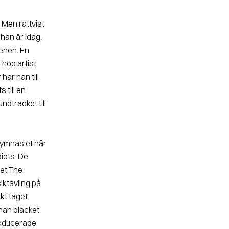
. Men rättvist
han är idag.
enen. En
-hop artist
ar han till
 till en
dtracket till
 gymnasiet när
iots. De
det The
iktävling på
kt taget
nan bläcket
roducerade