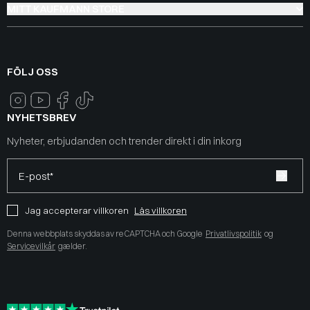
MITT KAUFMANN STORE
FÖLJ OSS
NYHETSBREV
Nyheter, erbjudanden och trender direkt i din inkorg
E-post*
Jag accepterar villkoren
Läs villkoren
Denna webbplats skyddas av reCAPTCHA och Google
Privatlivspolitik
og
Servicevilkår
gælder.