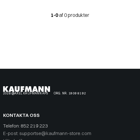
1-0
af 0 produkter
2026 @AXEL KAUFMANN APS
ORG. NR. 19 09 81 92
KONTAKTA OSS
Telefon:
852 219 223
E-post: supportse@kaufmann-store.com