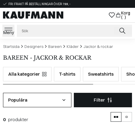
FRI FRAKT PÅ BESTÄLLNINGAR ÖVER 799,-
Korg
( )
Meny
Startsida
Designers
Bareen
Kläder
Jackor & rockar
BAREEN - JACKOR & ROCKAR
Alla kategorier
T-shirts
Sweatshirts
Sho
Populära
Filter
0
produkter