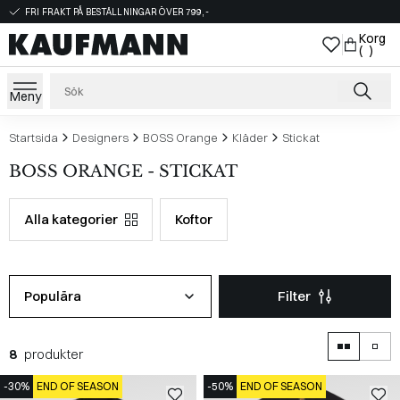
FRI FRAKT PÅ BESTÄLLNINGAR ÖVER 799,-
Korg
( )
Meny
Startsida
Designers
BOSS Orange
Kläder
Stickat
BOSS ORANGE - STICKAT
Alla kategorier
Koftor
Populära
Filter
8
produkter
-30%
END OF SEASON
-50%
END OF SEASON