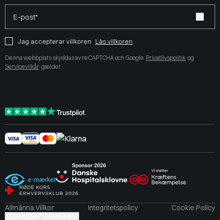
E-post*
Jag accepterar villkoren
Läs villkoren
Denna webbplats skyddas av reCAPTCHA och Google
Privatlivspolitik
og
Servicevilkår
gælder.
Allmänna Villkor
Integritetspolicy
Cookie Policy
Sverige / Svenska