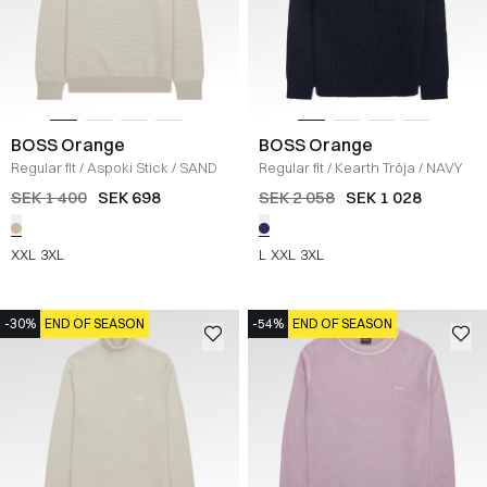
BOSS Orange
BOSS Orange
Regular fit
/
Aspoki Stick
/
SAND
Regular fit
/
Kearth Tröja
/
NAVY
SEK 1 400
SEK 698
SEK 2 058
SEK 1 028
XXL
3XL
L
XXL
3XL
-30%
END OF SEASON
-54%
END OF SEASON