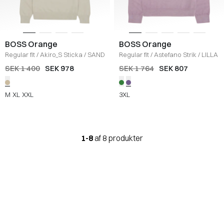
BOSS Orange
BOSS Orange
Regular fit
/
Akiro_S Sticka
/
SAND
Regular fit
/
Astefano Strik
/
LILLA
SEK 1 400
SEK 978
SEK 1 764
SEK 807
M
XL
XXL
3XL
1-8
af 8 produkter