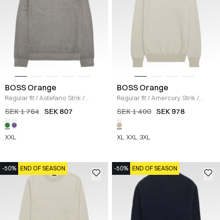
BOSS Orange
BOSS Orange
Regular fit
/
Astefano Strik
/
Regular fit
/
Amercury Strik
/
GRØN
BEIGE
SEK 1 764
SEK 807
SEK 1 400
SEK 978
XXL
XL
XXL
3XL
-50%
END OF SEASON
-50%
END OF SEASON