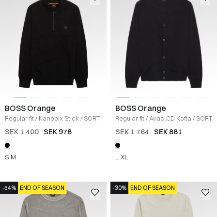
BOSS Orange
BOSS Orange
Regular fit
/
Kanobix Stick
/
SORT
Regular fit
/
Avac_CD Kofta
/
SORT
SEK 1 400
SEK 978
SEK 1 764
SEK 881
S
M
L
XL
-54%
END OF SEASON
-30%
END OF SEASON