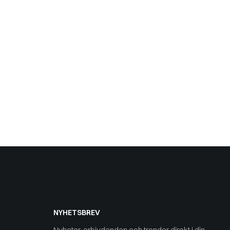
NYHETSBREV
Nyheter, erbjudanden och trender direkt i din