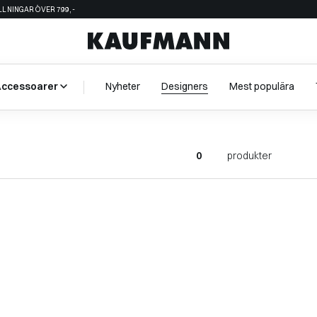
ÄLLNINGAR ÖVER 799,-
Accessoarer
Nyheter
Designers
Mest populära
0
produkter