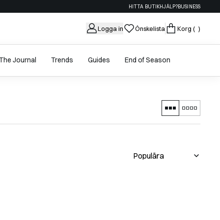
HITTA BUTIK
HJÄLP?
BUSINESS
Logga in
Önskelista
Korg
( )
The Journal
Trends
Guides
End of Season