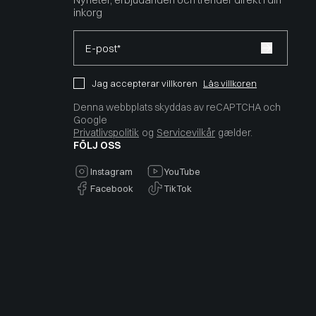
inkorg
E-post*
Jag accepterar villkoren
Läs villkoren
Denna webbplats skyddas av reCAPTCHA och
Google
Privatlivspolitik
og
Servicevilkår
gælder.
FÖLJ OSS
Instagram
YouTube
Facebook
TikTok