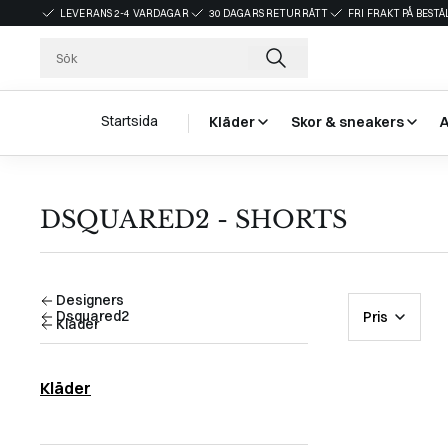
LEVERANS 2-4 VARDAGAR
30 DAGARS RETURRÄTT
FRI FRAKT PÅ BEST
Startsida
Kläder
Skor & sneakers
DSQUARED2 - SHORTS
Designers
Dsquared2
Pris
Kläder
Kläder