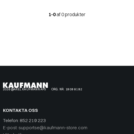
1-0
af 0 produkter
2026 @AXEL KAUFMANN APS
ORG. NR. 19 09 81 92
KONTAKTA OSS
Telefon:
852 219 223
E-post: supportse@kaufmann-store.com