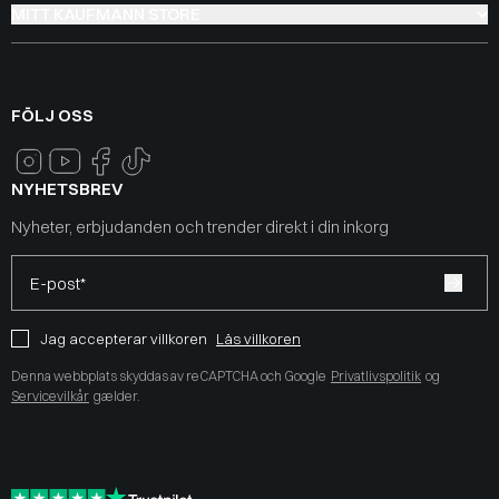
MITT KAUFMANN STORE
FÖLJ OSS
NYHETSBREV
Nyheter, erbjudanden och trender direkt i din inkorg
E-post*
Jag accepterar villkoren
Läs villkoren
Denna webbplats skyddas av reCAPTCHA och Google
Privatlivspolitik
og
Servicevilkår
gælder.