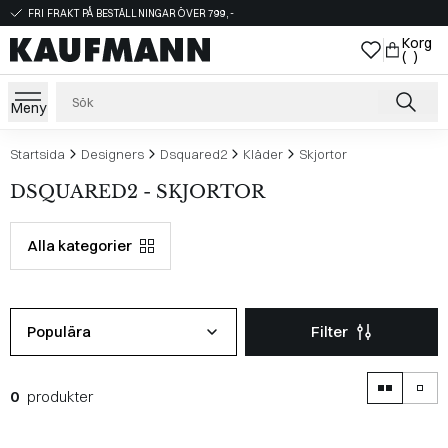
FRI FRAKT PÅ BESTÄLLNINGAR ÖVER 799,-
Korg
( )
Meny
Startsida
Designers
Dsquared2
Kläder
Skjortor
DSQUARED2 - SKJORTOR
Alla kategorier
Populära
Filter
0
produkter