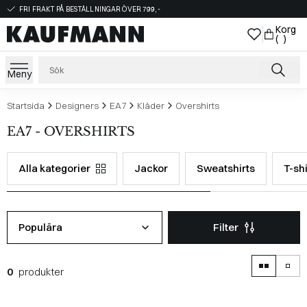
FRI FRAKT PÅ BESTÄLLNINGAR ÖVER 799,-
Korg
( )
Meny
Startsida
Designers
EA7
Kläder
Overshirts
EA7 - OVERSHIRTS
Alla kategorier
Jackor
Sweatshirts
T-shi
Populära
Filter
0
produkter