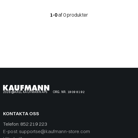
1-0
af 0 produkter
2026 @AXEL KAUFMANN APS
ORG. NR. 19 09 81 92
KONTAKTA OSS
Telefon:
852 219 223
E-post: supportse@kaufmann-store.com