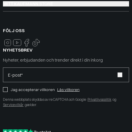
MITT KAUFMANN STORE
FÖLJ OSS
NYHETSBREV
Nyheter, erbjudanden och trender direkt i din inkorg
E-post*
Jag accepterar villkoren
Läs villkoren
Denna webbplats skyddas av reCAPTCHA och Google
Privatlivspolitik
og
Servicevilkår
gælder.