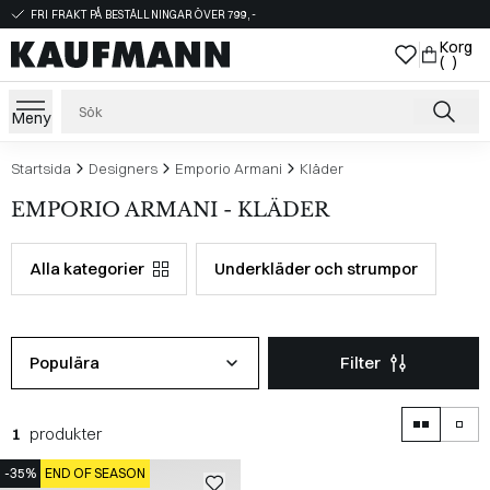
FRI FRAKT PÅ BESTÄLLNINGAR ÖVER 799,-
Korg
( )
Meny
Startsida
Designers
Emporio Armani
Kläder
EMPORIO ARMANI - KLÄDER
Alla kategorier
Underkläder och strumpor
Populära
Filter
1
produkter
-35%
END OF SEASON