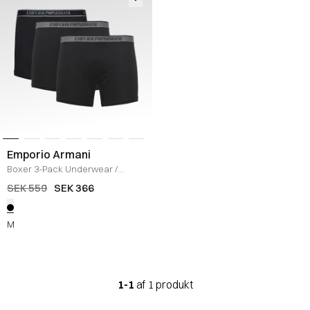
Emporio Armani
Boxer 3-Pack Underwear
/
BLACK
SEK 559
SEK 366
M
1-1
af 1 produkt