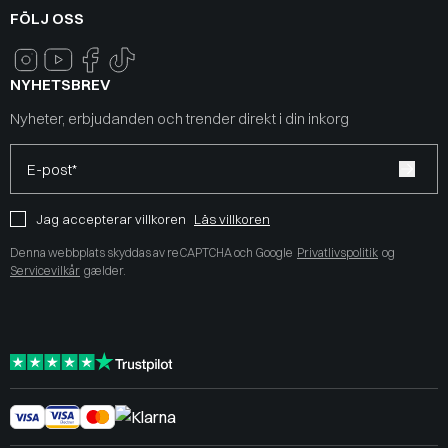
FÖLJ OSS
NYHETSBREV
Nyheter, erbjudanden och trender direkt i din inkorg
E-post*
Jag accepterar villkoren
Läs villkoren
Denna webbplats skyddas av reCAPTCHA och Google
Privatlivspolitik
og
Servicevilkår
gælder.