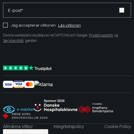
E-post*
Jag accepterar villkoren
Läs villkoren
Denna webbplats skyddas av reCAPTCHA och Google
Privatlivspolitik
og
Servicevilkår
gælder.
Allmänna Villkor
Integritetspolicy
Cookie Policy
Sverige / Svenska