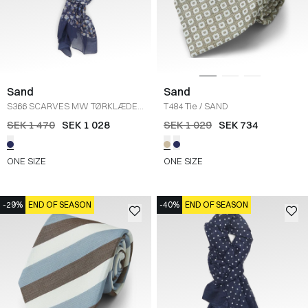
Sand
Sand
S366 SCARVES MW TØRKLÆDE
T484 Tie
/
SAND
(037)
/
NAVY
SEK 1 470
SEK 1 028
SEK 1 029
SEK 734
ONE SIZE
ONE SIZE
-29%
END OF SEASON
-40%
END OF SEASON