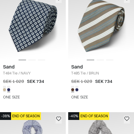
Sand
Sand
T484 Tie
/
NAVY
T485 Tie
/
BRUN
SEK 1 029
SEK 734
SEK 1 029
SEK 734
ONE SIZE
ONE SIZE
-38%
END OF SEASON
-40%
END OF SEASON