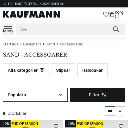
FRI FRAKT PÅ BESTÄLLNINGAR ÖVER 799,-
Korg
( )
Meny
Startsida
Designers
Sand
Accessoarer
SAND - ACCESSOARER
Alla kategorier
Slipsar
Halsdukar
Populära
Filter
8
produkter
-29%
END OF SEASON
-29%
END OF SEASON