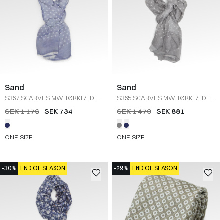
Sand
Sand
S367 SCARVES MW TØRKLÆDE
S365 SCARVES MW TØRKLÆDE
(037)
/
BLÅ
(037)
/
GRÅ
SEK 1 176
SEK 734
SEK 1 470
SEK 881
ONE SIZE
ONE SIZE
-30%
END OF SEASON
-29%
END OF SEASON