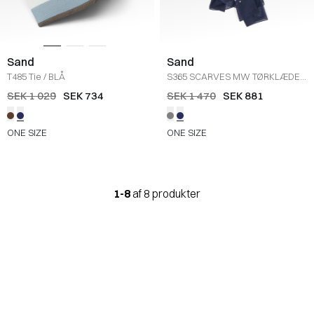
Sand
Sand
T485 Tie
/
BLÅ
S365 SCARVES MW TØRKLÆDE
(037)
/
NAVY
SEK 1 029
SEK 734
SEK 1 470
SEK 881
ONE SIZE
ONE SIZE
1-8
af 8 produkter