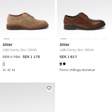
Ahler
Ahler
2450 Derby Sko
/
SAND
1080 Derby Sko
/
BRUN
SEK 1 764
SEK 1 175
SEK 1 617
41
42
44
Finns i många storlekar