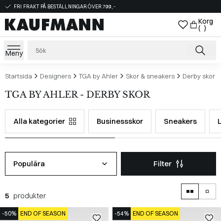
FRI FRAKT PÅ BESTÄLLNINGAR ÖVER 799,-
Korg
( )
Meny
Startsida
Designers
TGA by Ahler
Skor & sneakers
Derby skor
TGA BY AHLER - DERBY SKOR
Alla kategorier
Businessskor
Sneakers
Populära
Filter
5
produkter
-50%
END OF SEASON
-54%
END OF SEASON