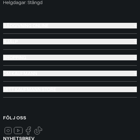
Helgdagar: Stängd
RÅDGIVNING ONLINE
HJÄLP
SHOPPING
OM KAUFMANN
MITT KAUFMANN STORE
FÖLJ OSS
NYHETSBREV