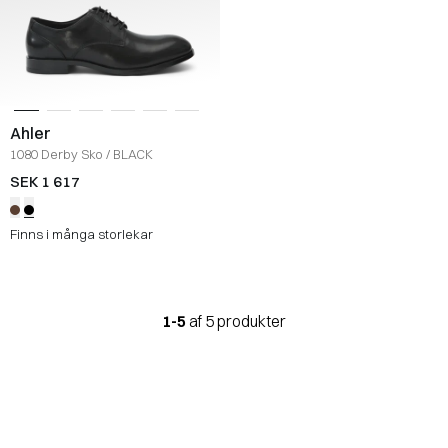
Ahler
1080 Derby Sko
/
BLACK
SEK 1 617
Finns i många storlekar
1-5
af 5 produkter