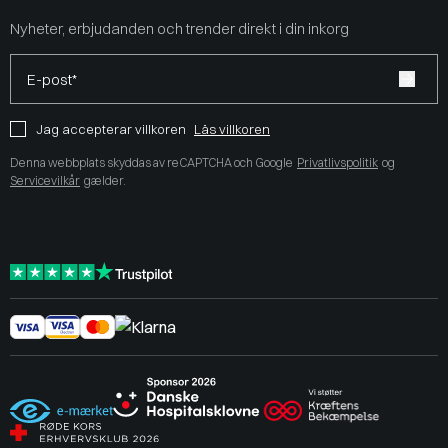
Nyheter, erbjudanden och trender direkt i din inkorg
E-post*
Jag accepterar villkoren
Läs villkoren
Denna webbplats skyddas av reCAPTCHA och Google
Privatlivspolitik
og
Servicevilkår
gælder.