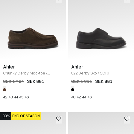
Ahler
Ahler
Chunky Derby Moc-toe
/
822 Derby Sko
/
SORT
GREY/BROWN
SEK 1 764
SEK 881
SEK 1 911
SEK 881
42
43
44
45
46
40
42
44
46
-33%
END OF SEASON