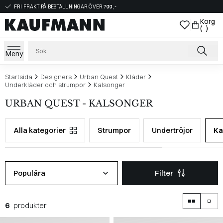
FRI FRAKT PÅ BESTÄLLNINGAR ÖVER 799,-
Korg
( )
Meny
Startsida
Designers
Urban Quest
Kläder
Underkläder och strumpor
Kalsonger
URBAN QUEST - KALSONGER
Alla kategorier
Strumpor
Undertröjor
Ka
Populära
Filter
6
produkter