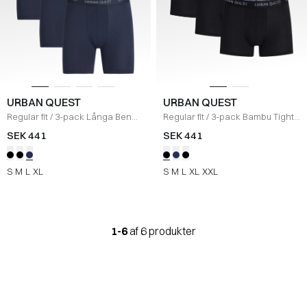
URBAN QUEST
URBAN QUEST
Regular fit
/
3-pack Långa Ben
Regular fit
/
3-pack Bambu Tights
Bambu Tights Underkläder
/
Underkläder
/
SORT
SEK 441
SEK 441
NAVY
S
M
L
XL
S
M
L
XL
XXL
1-6
af 6 produkter