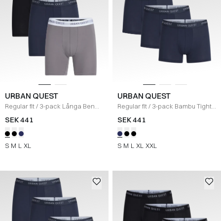
URBAN QUEST
URBAN QUEST
Regular fit
/
3-pack Långa Ben
Regular fit
/
3-pack Bambu Tights
Bambu Tights Underkläder
/
Underkläder
/
NAVY
SEK 441
SEK 441
SORT/NAVY/GRÅ
S
M
L
XL
S
M
L
XL
XXL