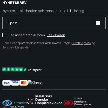
NYHETSBREV
Nyheter, erbjudanden och trender direkt i din inkorg
E-post*
Jag accepterar villkoren
Läs villkoren
Denna webbplats skyddas av reCAPTCHA och Google
Privatlivspolitik
og
Servicevilkår
gælder.