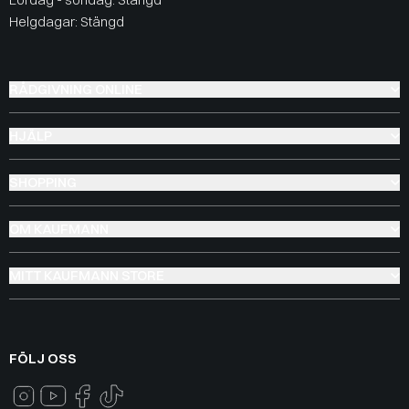
Helgdagar: Stängd
RÅDGIVNING ONLINE
HJÄLP
SHOPPING
OM KAUFMANN
MITT KAUFMANN STORE
FÖLJ OSS