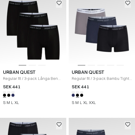
URBAN QUEST
URBAN QUEST
Regular fit
/
3-pack Långa Ben
Regular fit
/
3-pack Bambu Tights
Bambu Tights Underkläder
/
Underkläder
/
SORT/NAVY/GRÅ
SEK 441
SEK 441
SORT
S
M
L
XL
S
M
L
XL
XXL