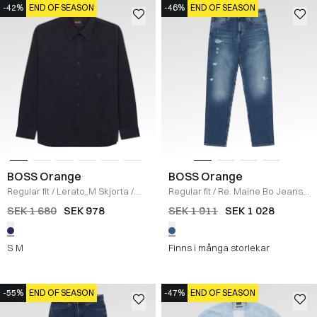
-42%
END OF SEASON
-46%
END OF SEASON
BOSS Orange
BOSS Orange
Regular fit
/
Lerato_M Skjorta
/
Regular fit
/
Re. Maine Bo Jeans
/
NAVY
DENIM
SEK 1 680
SEK 978
SEK 1 911
SEK 1 028
S
M
Finns i många storlekar
-55%
END OF SEASON
-47%
END OF SEASON