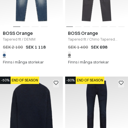
BOSS Orange
BOSS Orange
Tapered fit
/
DENIM
Tapered fit
/
Chino Tapered
Byxor
/
GRÅ
SEK 2 100
SEK 1 118
SEK 1 400
SEK 698
Finns i många storlekar
Finns i många storlekar
-50%
END OF SEASON
-60%
END OF SEASON