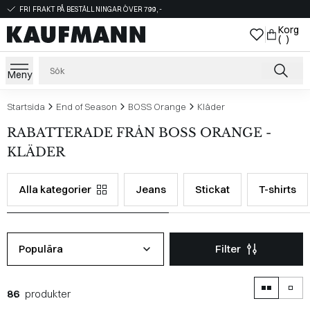
FRI FRAKT PÅ BESTÄLLNINGAR ÖVER 799,-
Korg
( )
Meny
Startsida
End of Season
BOSS Orange
Kläder
RABATTERADE FRÅN BOSS ORANGE -
KLÄDER
Alla kategorier
Jeans
Stickat
T-shirts
Populära
Filter
86
produkter