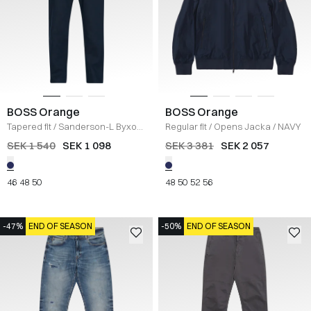
BOSS Orange
BOSS Orange
Tapered fit
/
Sanderson-L Byxor
/
Regular fit
/
Opens Jacka
/
NAVY
NAVY
SEK 1 540
SEK 1 098
SEK 3 381
SEK 2 057
46
48
50
48
50
52
56
-47%
END OF SEASON
-50%
END OF SEASON