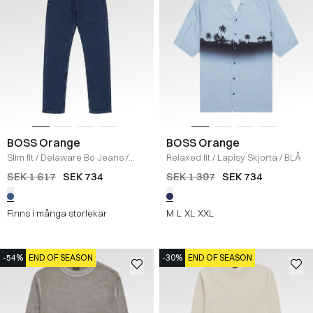
BOSS Orange
BOSS Orange
Slim fit
/
Delaware Bo Jeans
/
Relaxed fit
/
Lapisy Skjorta
/
BLÅ
DENIM
SEK 1 617
SEK 734
SEK 1 397
SEK 734
Finns i många storlekar
M
L
XL
XXL
-54%
END OF SEASON
-30%
END OF SEASON