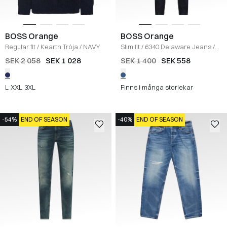
BOSS Orange
BOSS Orange
Regular fit
/
Kearth Tröja
/
NAVY
Slim fit
/
6340 Delaware Jeans
/
DENIM
SEK 2 058
SEK 1 028
SEK 1 400
SEK 558
L
XXL
3XL
Finns i många storlekar
-54%
END OF SEASON
-40%
END OF SEASON