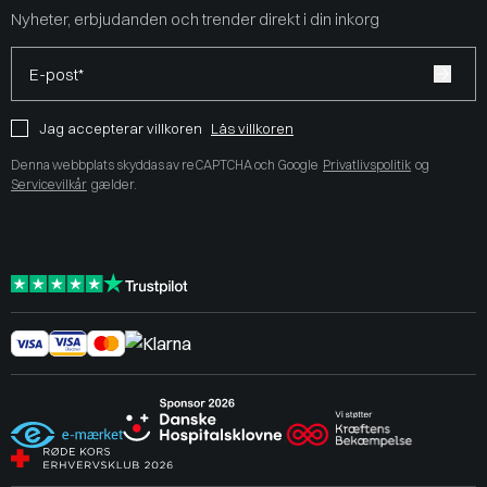
Nyheter, erbjudanden och trender direkt i din inkorg
E-post*
Jag accepterar villkoren
Läs villkoren
Denna webbplats skyddas av reCAPTCHA och Google
Privatlivspolitik
og
Servicevilkår
gælder.