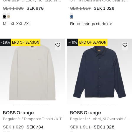
Oversize fit
/
Locky Hör Skjorta
/
Slim fit
/
Delaware-1-Bo Jeans
/
SORT
DENIM
SEK 1 960
SEK 978
SEK 1 617
SEK 1 028
M
L
XL
XXL
3XL
Finns i många storlekar
-29%
END OF SEASON
-46%
END OF SEASON
BOSS Orange
BOSS Orange
Regular fit
/
Tempesto T-shirt
/
KIT
Regular fit
/
Lobel_M Overshirt
/
NAVY
SEK 1 029
SEK 734
SEK 1 911
SEK 1 028