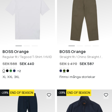
BOSS Orange
BOSS Orange
Regular fit
/
Tegood T-Shirt
/
HVID
Straight fit
/
Chino Straight
/
OLIVEN
SEK 588
SEK 440
SEK 1 470
SEK 587
+2
XL
XXL
3XL
Finns i många storlekar
-29%
END OF SEASON
-39%
END OF SEASON