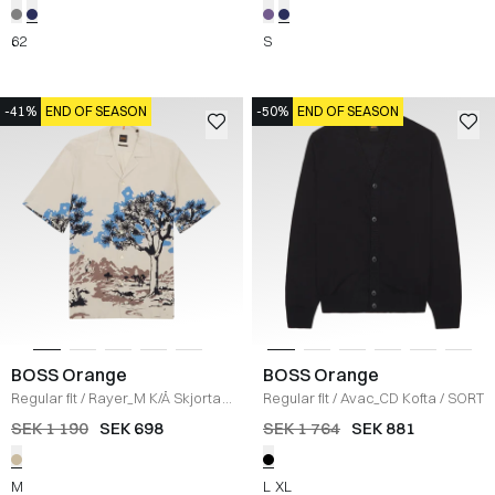
62
S
-41%
END OF SEASON
-50%
END OF SEASON
BOSS Orange
BOSS Orange
Regular fit
/
Rayer_M K/Ä Skjorta
/
Regular fit
/
Avac_CD Kofta
/
SORT
SAND
SEK 1 190
SEK 698
SEK 1 764
SEK 881
M
L
XL