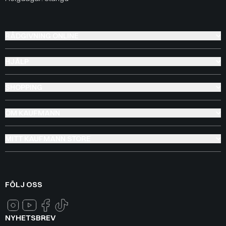
RÅDGIVNING ONLINE
HJÄLP
SHOPPING
OM KAUFMANN
MITT KAUFMANN STORE
FÖLJ OSS
NYHETSBREV