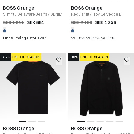
BOSS Orange
BOSS Orange
Slim fit
/
Delaware Jeans
/
DENIM
Regular fit
/
Troy Selvedge B
Jeans
/
DENIM
SEK 1 911
SEK 881
SEK 2 100
SEK 1 258
Finns i många storlekar
W33/36
W34/32
W36/32
-25%
END OF SEASON
-30%
END OF SEASON
BOSS Orange
BOSS Orange