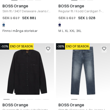
BOSS Orange
BOSS Orange
Slim fit
/
3407 Delaware Jeans
/
Regular fit
/
Kodd Cardigan T-
DENIM
shirt
/
NAVY
SEK 1 617
SEK 881
SEK 1 617
SEK 1 028
Finns i många storlekar
M
L
XL
XXL
3XL
-50%
END OF SEASON
-36%
END OF SEASON
BOSS Orange
BOSS Orange