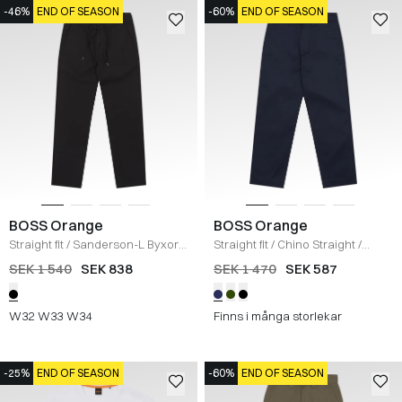
-46%
END OF SEASON
-60%
END OF SEASON
BOSS Orange
BOSS Orange
Straight fit
/
Sanderson-L Byxor
/
Straight fit
/
Chino Straight
/
SORT
NAVY
SEK 1 540
SEK 838
SEK 1 470
SEK 587
W32
W33
W34
Finns i många storlekar
-25%
END OF SEASON
-60%
END OF SEASON