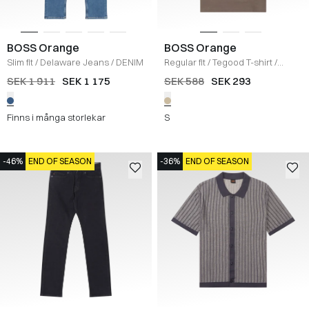
BOSS Orange
BOSS Orange
Slim fit
/
Delaware Jeans
/
DENIM
Regular fit
/
Tegood T-shirt
/
KHAKI
SEK 1 911
SEK 1 175
SEK 588
SEK 293
Finns i många storlekar
S
-46%
END OF SEASON
-36%
END OF SEASON