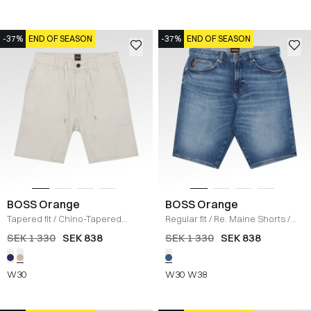
-37%
END OF SEASON
-37%
END OF SEASON
BOSS Orange
BOSS Orange
Tapered fit
/
Chino-Tapered
Regular fit
/
Re. Maine Shorts
/
Shorts
/
SAND
DENIM
SEK 1 330
SEK 838
SEK 1 330
SEK 838
W30
W30
W38