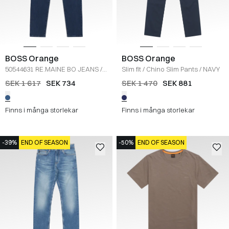
BOSS Orange
BOSS Orange
50544631 RE.MAINE BO JEANS
/
Slim fit
/
Chino Slim Pants
/
NAVY
DENIM
SEK 1 617
SEK 734
SEK 1 470
SEK 881
Finns i många storlekar
Finns i många storlekar
-39%
END OF SEASON
-50%
END OF SEASON