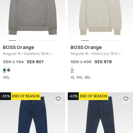
BOSS Orange
BOSS Orange
Regular fit
/
Astefano Strik
/
Regular fit
/
Amercury Strik
/
GRØN
BEIGE
SEK 1 764
SEK 807
SEK 1 400
SEK 978
XXL
XL
XXL
3XL
-55%
END OF SEASON
-40%
END OF SEASON