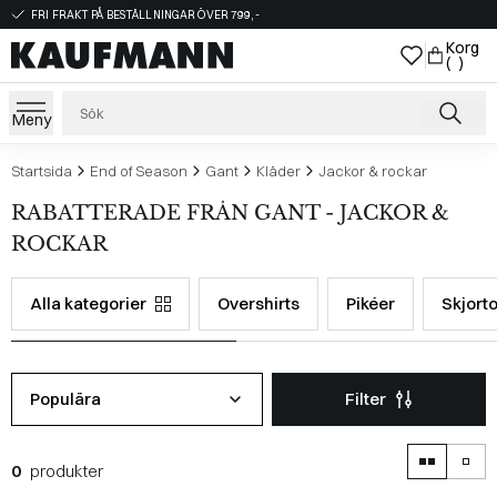
FRI FRAKT PÅ BESTÄLLNINGAR ÖVER 799,-
Korg
( )
Meny
Startsida
End of Season
Gant
Kläder
Jackor & rockar
RABATTERADE FRÅN GANT - JACKOR &
ROCKAR
Alla kategorier
Overshirts
Pikéer
Skjorto
Populära
Filter
0
produkter