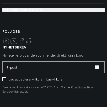
MITT KAUFMANN STORE
FÖLJ OSS
NYHETSBREV
Nyheter, erbjudanden och trender direkt i din inkorg
E-post*
Jag accepterar villkoren
Läs villkoren
Denna webbplats skyddas av reCAPTCHA och Google
Privatlivspolitik
og
Servicevilkår
gælder.