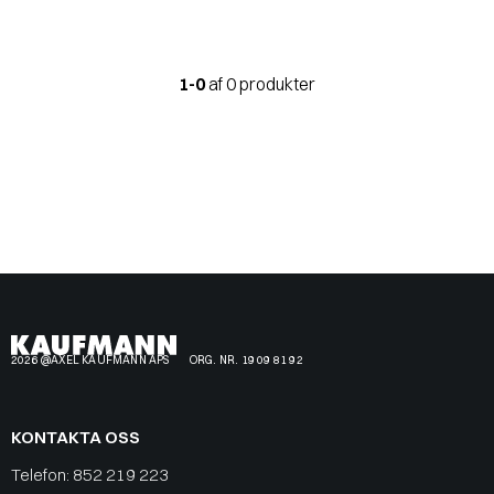
1-0
af 0 produkter
2026 @AXEL KAUFMANN APS
ORG. NR. 19 09 81 92
KONTAKTA OSS
Telefon:
852 219 223