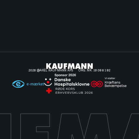
2026 @AXEL KAUFMANN APS
ORG. NR. 19 09 81 92