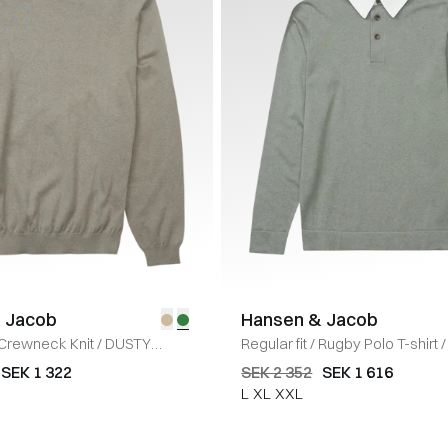
 Jacob
Hansen & Jacob
Crewneck Knit
/
DUSTY
Regular fit
/
Rugby Polo T-shirt
/
GREEN
SEK 1 322
SEK 2 352
SEK 1 616
L
XL
XXL