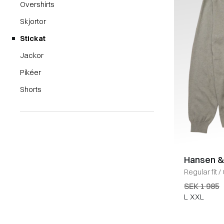
Overshirts
Skjortor
Stickat
Jackor
Pikéer
Shorts
Hansen &
Regular fit
/
GREEN
SEK 1 985
L
XXL