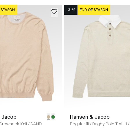
 SEASON
-31%
END OF SEASON
 Jacob
Hansen & Jacob
Crewneck Knit
/
SAND
Regular fit
/
Rugby Polo T-shirt
/