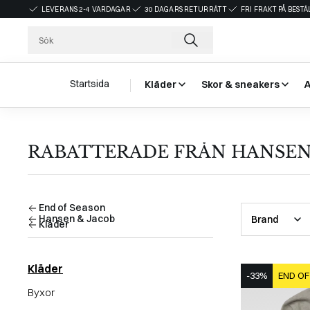
LEVERANS 2-4 VARDAGAR
30 DAGARS RETURRÄTT
FRI FRAKT PÅ BEST
Startsida
Kläder
Skor & sneakers
RABATTERADE FRÅN HANSEN 
End of Season
Hansen & Jacob
Brand
Kläder
Kläder
-33%
END OF
Byxor