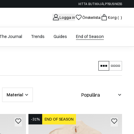
HITTA BUTIK
HJÄLP?
BUSINESS
Logga in
Önskelista
Korg
( )
The Journal
Trends
Guides
End of Season
Material
-31%
END OF SEASON