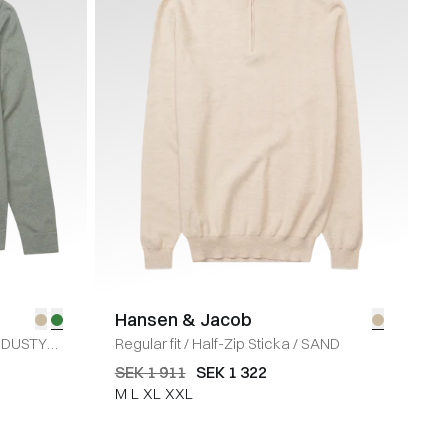
Hansen & Jacob
DUSTY
Regular fit
/
Half-Zip Sticka
/
SAND
SEK 1 911
SEK 1 322
M
L
XL
XXL