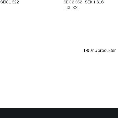
SEK 1 322
SEK 2 352
SEK 1 616
L
XL
XXL
1-5
af 5 produkter