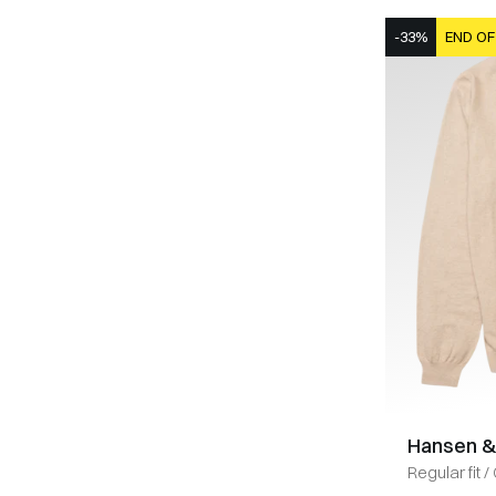
-33%
END OF
Hansen &
Regular fit
/