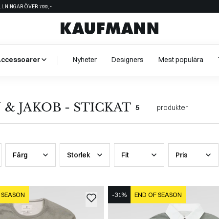
ÄLLNINGAR ÖVER 799,-
Accessoarer
Nyheter
Designers
Mest populära
& JAKOB - STICKAT
5
produkter
Färg
Storlek
Fit
Pris
 SEASON
-31%
END OF SEASON