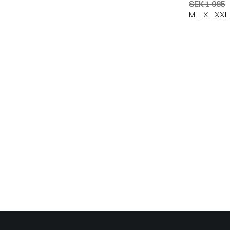
SEK 1 985
M
L
XL
XXL