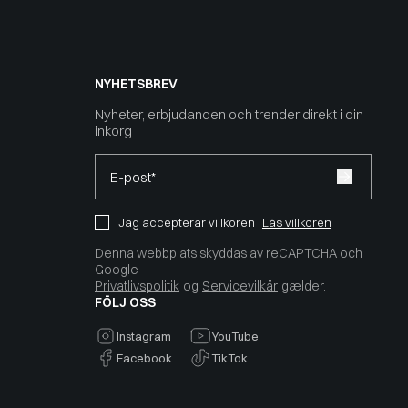
NYHETSBREV
Nyheter, erbjudanden och trender direkt i din
inkorg
E-post*
Jag accepterar villkoren
Läs villkoren
Denna webbplats skyddas av reCAPTCHA och
Google
Privatlivspolitik
og
Servicevilkår
gælder.
FÖLJ OSS
Instagram
YouTube
Facebook
TikTok