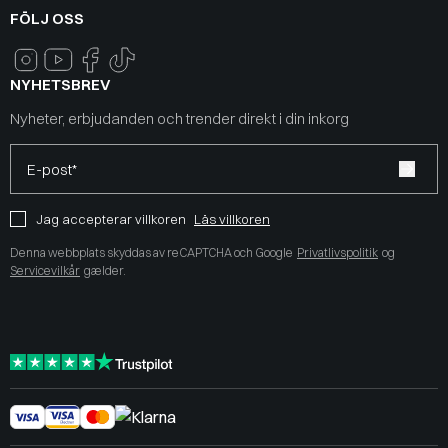
FÖLJ OSS
NYHETSBREV
Nyheter, erbjudanden och trender direkt i din inkorg
E-post*
Jag accepterar villkoren
Läs villkoren
Denna webbplats skyddas av reCAPTCHA och Google
Privatlivspolitik
og
Servicevilkår
gælder.