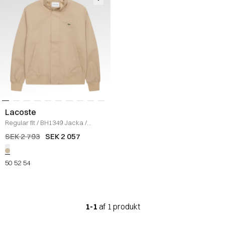
Lacoste
Regular fit
/
BH1349 Jacka
/
SAND
SEK 2 793
SEK 2 057
50
52
54
1-1
af 1 produkt