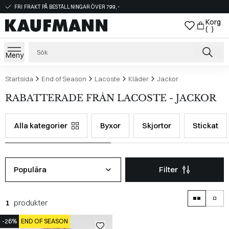
FRI FRAKT PÅ BESTÄLLNINGAR ÖVER 799,-
Korg
( )
Meny
Startsida
End of Season
Lacoste
Kläder
Jackor
RABATTERADE FRÅN LACOSTE - JACKOR
Alla kategorier
Byxor
Skjortor
Stickat
Populära
Filter
1
produkter
-26%
END OF SEASON