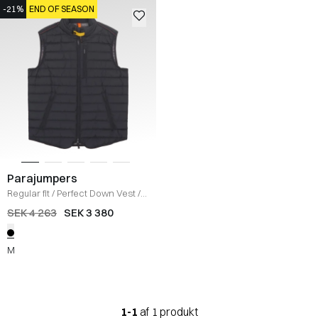
-21%
END OF SEASON
Parajumpers
Regular fit
/
Perfect Down Vest
/
SORT
SEK 4 263
SEK 3 380
M
1-1
af 1 produkt