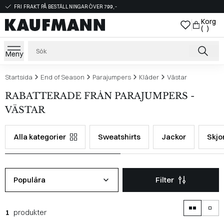
FRI FRAKT PÅ BESTÄLLNINGAR ÖVER 799,-
Korg
( )
Meny
Startsida
End of Season
Parajumpers
Kläder
Västar
RABATTERADE FRÅN PARAJUMPERS -
VÄSTAR
Alla kategorier
Sweatshirts
Jackor
Skjo
Populära
Filter
1
produkter