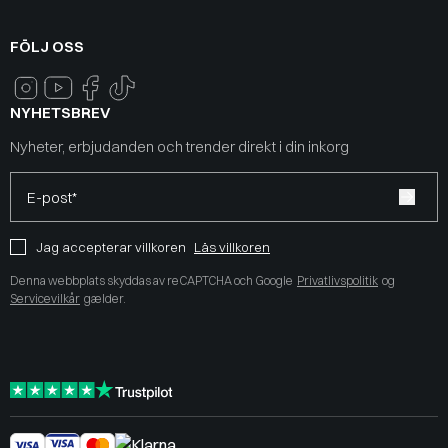
FÖLJ OSS
NYHETSBREV
Nyheter, erbjudanden och trender direkt i din inkorg
E-post*
Jag accepterar villkoren
Läs villkoren
Denna webbplats skyddas av reCAPTCHA och Google
Privatlivspolitik
og
Servicevilkår
gælder.