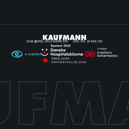
2026 @AXEL KAUFMANN APS
ORG. NR. 19 09 81 92