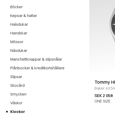
Böcker
Kepsar & hattar
Halsdukar
Handskar
Mössor
Näsdukar
Manchettknappar & slipsnålar
Plånbocker & kreditkortshållare
Slipsar
Tommy Hil
Skovård
Baker 43,5
Accessor
Smycken
SEK 2 058
ONE SIZE
Väskor
Klockor