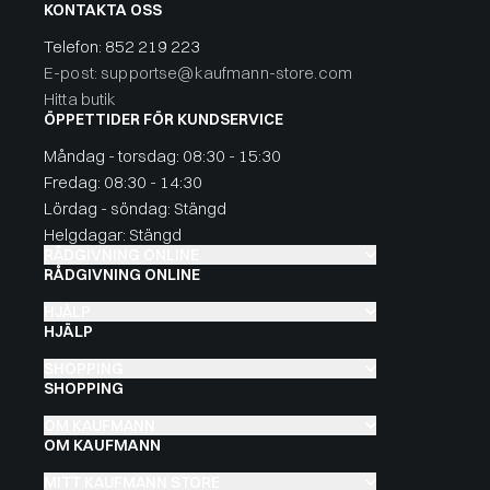
KONTAKTA OSS
Telefon:
852 219 223
E-post: supportse@kaufmann-store.com
Hitta butik
ÖPPETTIDER FÖR KUNDSERVICE
Måndag - torsdag: 08:30 - 15:30
Fredag: 08:30 - 14:30
Lördag - söndag: Stängd
Helgdagar: Stängd
RÅDGIVNING ONLINE
RÅDGIVNING ONLINE
HJÄLP
HJÄLP
SHOPPING
SHOPPING
OM KAUFMANN
OM KAUFMANN
MITT KAUFMANN STORE