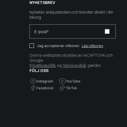
NYHETSBREV
Nyheter, erbjudanden och trender direkt i din
inkorg
E-post*
Jag accepterar villkoren
Läs villkoren
Denna webbplats skyddas av reCAPTCHA och
Google
Privatlivspolitik
og
Servicevilkår
gælder.
FÖLJ OSS
Instagram
YouTube
Facebook
TikTok