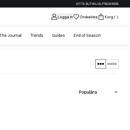
HITTA BUTIK
HJÄLP?
BUSINESS
Logga in
Önskelista
Korg
( )
The Journal
Trends
Guides
End of Season