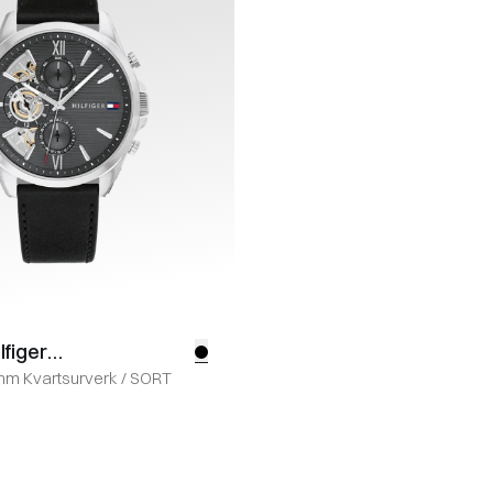
figer
mm Kvartsurverk
/
SORT
ies