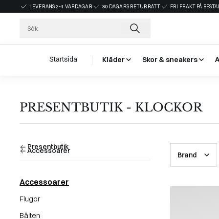
LEVERANS 2-4 VARDAGAR
30 DAGARS RETURRÄTT
FRI FRAKT PÅ BEST
Startsida
Kläder
Skor & sneakers
PRESENTBUTIK - KLOCKOR
Presentbutik
Accessoarer
Brand
Accessoarer
Flugor
Bälten